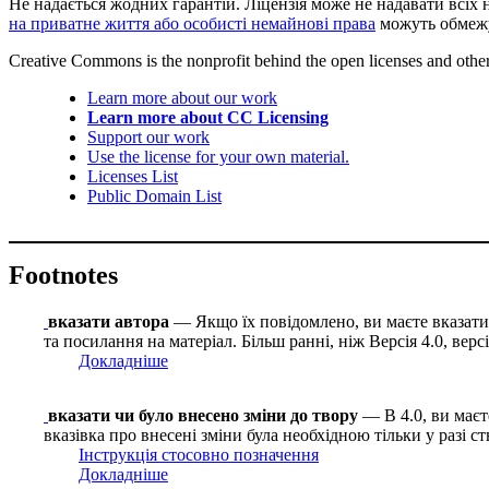
Не надається жодних гарантій. Ліцензія може не надавати всіх 
на приватне життя або особисті немайнові права
можуть обмежу
Creative Commons is the nonprofit behind the open licenses and other le
Learn more about our work
Learn more about CC Licensing
Support our work
Use the license for your own material.
Licenses List
Public Domain List
Footnotes
вказати автора
— Якщо їх повідомлено, ви маєте вказати і
та посилання на матеріал. Більш ранні, ніж Версія 4.0, вер
Докладніше
вказати чи було внесено зміни до твору
— В 4.0, ви маєте
вказівка про внесені зміни була необхідною тільки у разі с
Інструкція стосовно позначення
Докладніше