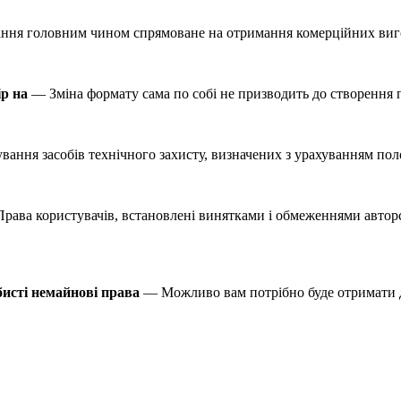
ння головним чином спрямоване на отримання комерційних виго
ір на
— Зміна формату сама по собі не призводить до створення п
вання засобів технічного захисту, визначених з урахуванням по
ава користувачів, встановлені винятками і обмеженнями авторськ
бисті немайнові права
— Можливо вам потрібно буде отримати д