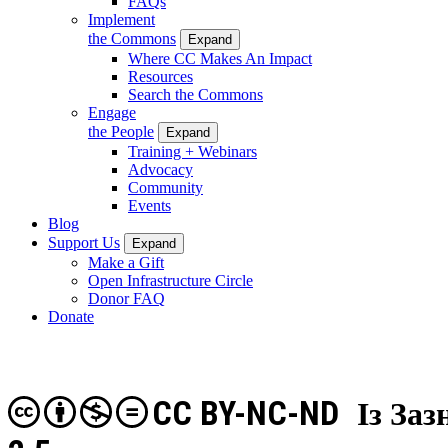
FAQs
Implement
the Commons
Expand
Where CC Makes An Impact
Resources
Search the Commons
Engage
the People
Expand
Training + Webinars
Advocacy
Community
Events
Blog
Support Us
Expand
Make a Gift
Open Infrastructure Circle
Donor FAQ
Donate
CC BY-NC-ND
Із За