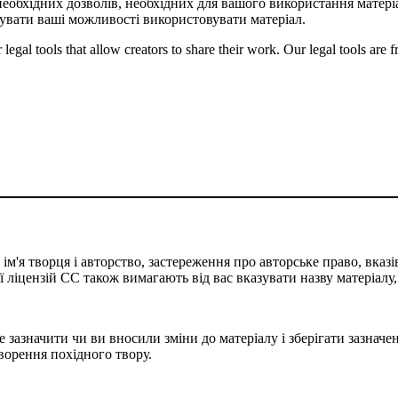
необхідних дозволів, необхідних для вашого використання матеріа
вати ваші можливості використовувати матеріал.
gal tools that allow creators to share their work. Our legal tools are fr
м'я творця і авторство, застереження про авторське право, вказів
сії ліцензій CC також вимагають від вас вказувати назву матеріалу
 зазначити чи ви вносили зміни до матеріалу і зберігати зазначен
творення похідного твору.