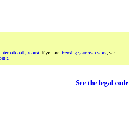
internationally robust
. If you are
licensing your own work
, we
родна
See the legal code