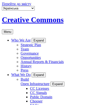
Перейти до змісту
Creative Commons
Menu
Who We Are
Expand
Strategic Plan
Team
Governance
Opportunities
Annual Reports & Financials
History
Press
What We Do
Expand
Build
Open Infrastructure
Expand
CC Licenses
CC Signals
Public Domain
Chooser