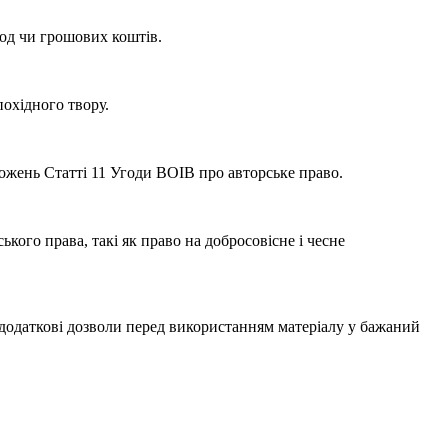
д чи грошових коштів.
охідного твору.
ложень Статті 11 Угоди ВОІВ про авторське право.
ого права, такі як право на добросовісне і чесне
одаткові дозволи перед використанням матеріалу у бажаний