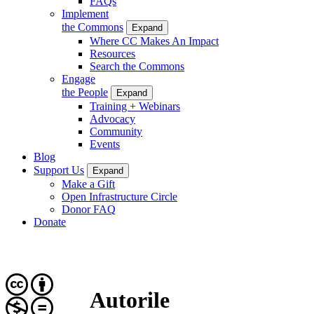
FAQs
Implement
the Commons
Expand
Where CC Makes An Impact
Resources
Search the Commons
Engage
the People
Expand
Training + Webinars
Advocacy
Community
Events
Blog
Support Us
Expand
Make a Gift
Open Infrastructure Circle
Donor FAQ
Donate
Autorile