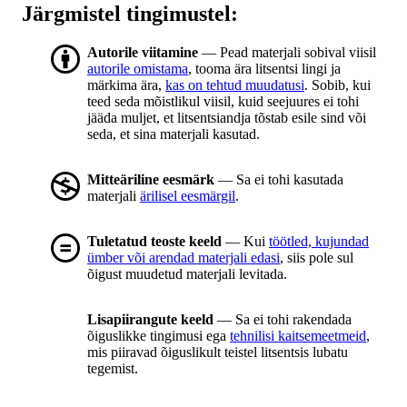
Järgmistel tingimustel:
Autorile viitamine
— Pead materjali sobival viisil
autorile omistama
, tooma ära litsentsi lingi ja
märkima ära,
kas on tehtud muudatusi
. Sobib, kui
teed seda mõistlikul viisil, kuid seejuures ei tohi
jääda muljet, et litsentsiandja tõstab esile sind või
seda, et sina materjali kasutad.
Mitteäriline eesmärk
— Sa ei tohi kasutada
materjali
ärilisel eesmärgil
.
Tuletatud teoste keeld
— Kui
töötled, kujundad
ümber või arendad materjali edasi
, siis pole sul
õigust muudetud materjali levitada.
Lisapiirangute keeld
— Sa ei tohi rakendada
õiguslikke tingimusi ega
tehnilisi kaitsemeetmeid
,
mis piiravad õiguslikult teistel litsentsis lubatu
tegemist.