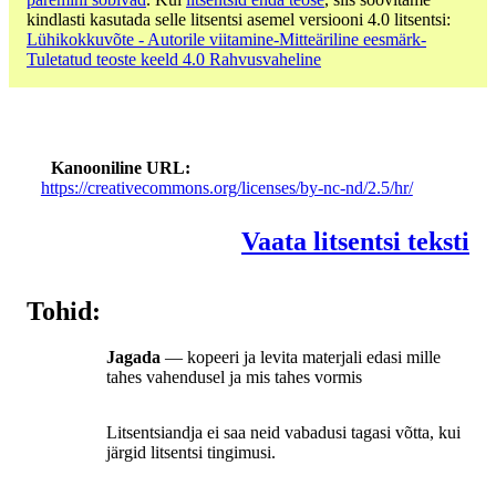
kindlasti kasutada selle litsentsi asemel versiooni 4.0 litsentsi:
Lühikokkuvõte - Autorile viitamine-Mitteäriline eesmärk-
Tuletatud teoste keeld 4.0 Rahvusvaheline
Kanooniline URL
https://creativecommons.org/licenses/by-nc-nd/2.5/hr/
Vaata litsentsi teksti
Tohid:
Jagada
— kopeeri ja levita materjali edasi mille
tahes vahendusel ja mis tahes vormis
Litsentsiandja ei saa neid vabadusi tagasi võtta, kui
järgid litsentsi tingimusi.