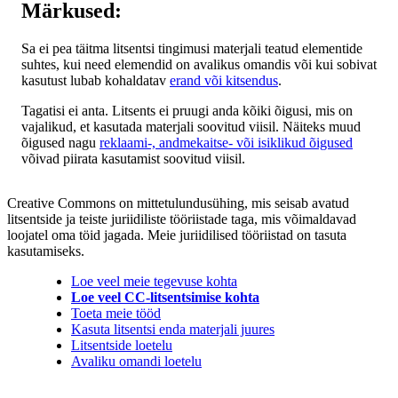
Märkused:
Sa ei pea täitma litsentsi tingimusi materjali teatud elementide
suhtes, kui need elemendid on avalikus omandis või kui sobivat
kasutust lubab kohaldatav
erand või kitsendus
.
Tagatisi ei anta. Litsents ei pruugi anda kõiki õigusi, mis on
vajalikud, et kasutada materjali soovitud viisil. Näiteks muud
õigused nagu
reklaami-, andmekaitse- või isiklikud õigused
võivad piirata kasutamist soovitud viisil.
Creative Commons on mittetulundusühing, mis seisab avatud
litsentside ja teiste juriidiliste tööriistade taga, mis võimaldavad
loojatel oma töid jagada. Meie juriidilised tööriistad on tasuta
kasutamiseks.
Loe veel meie tegevuse kohta
Loe veel CC-litsentsimise kohta
Toeta meie tööd
Kasuta litsentsi enda materjali juures
Litsentside loetelu
Avaliku omandi loetelu