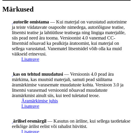
Märkused
autorile omistama
— Kui materjal on varustatud autorinime
ja teiste viidatavate osapoolte nimedega, autoriõiguse teatise,
litsentsi teatise ja lahtiütluse teatisega ning lingiga materjalile,
siis pead need ära tooma. Versioonist 4.0 vanemad CC-
litsentsid nõuavad ka pealkirja äratoomist, kui materjal on
sellega varustatud. Vanematel litsentsidel võib olla ka muid
väikseid erinevusi.
Lisateave
kas on tehtud muudatusi
— Versioonis 4.0 pead ära
märkima, kas muutsid materjali, samuti pead säilitama
äramärkimise varasemate muudatuste kohta. Versioon 3.0 ja
litsentsi varasemad versioonid nõuavad muudatuste
äramärkmist ainult siis, kui teed tuletatud teose.
Äramärkimise juhis
Lisateave
ärilisel eesmärgil
— Kasutus on äriline, kui sellega taotletakse
eelkõige ärilist eelist või rahalist hüvitist.
Lisateave