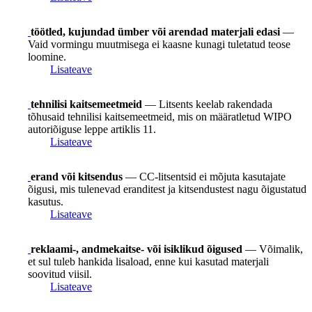
töötled, kujundad ümber või arendad materjali edasi
—
Vaid vormingu muutmisega ei kaasne kunagi tuletatud teose
loomine.
Lisateave
tehnilisi kaitsemeetmeid
— Litsents keelab rakendada
tõhusaid tehnilisi kaitsemeetmeid, mis on määratletud WIPO
autoriõiguse leppe artiklis 11.
Lisateave
erand või kitsendus
— CC-litsentsid ei mõjuta kasutajate
õigusi, mis tulenevad eranditest ja kitsendustest nagu õigustatud
kasutus.
Lisateave
reklaami-, andmekaitse- või isiklikud õigused
— Võimalik,
et sul tuleb hankida lisaload, enne kui kasutad materjali
soovitud viisil.
Lisateave