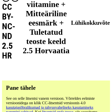
viitamine +
CC
Mitteäriline
BY-
eesmärk +
Lühikokkuvõte
NC-
Tuletatud
ND
teoste keeld
2.5
2.5 Horvaatia
HR
Pane tähele
See on selle litsentsi vanem versioon. Võrreldes eelmiste
versioonidega on kõik CC-litsentsid versioonis 4.0
kasutajasõbralikumad ja rahvusvaheliseks kasutamiseks
paremini sobivad
. Kui
litsentsid enda teose
, siis soovitame