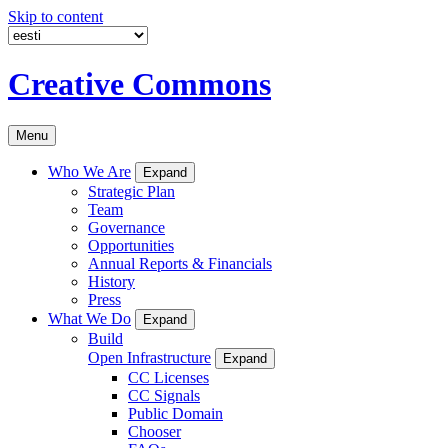
Skip to content
Creative Commons
Menu
Who We Are
Expand
Strategic Plan
Team
Governance
Opportunities
Annual Reports & Financials
History
Press
What We Do
Expand
Build
Open Infrastructure
Expand
CC Licenses
CC Signals
Public Domain
Chooser