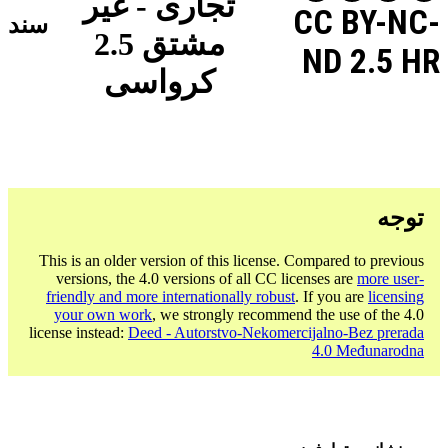
تجاری - غیر
CC BY-NC-
سند
مشتق 2.5
ND 2.5 HR
کرواسی
توجه
This is an older version of this license. Compared to previous
versions, the 4.0 versions of all CC licenses are
more user-
friendly and more internationally robust
. If you are
licensing
your own work
, we strongly recommend the use of the 4.0
license instead:
Deed - Autorstvo-Nekomercijalno-Bez prerada
4.0 Međunarodna