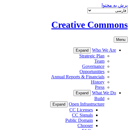
پرش به محتوا
Creative Commons
Menu
Who We Are
Expand
Strategic Plan
Team
Governance
Opportunities
Annual Reports & Financials
History
Press
What We Do
Expand
Build
Open Infrastructure
Expand
CC Licenses
CC Signals
Public Domain
Chooser