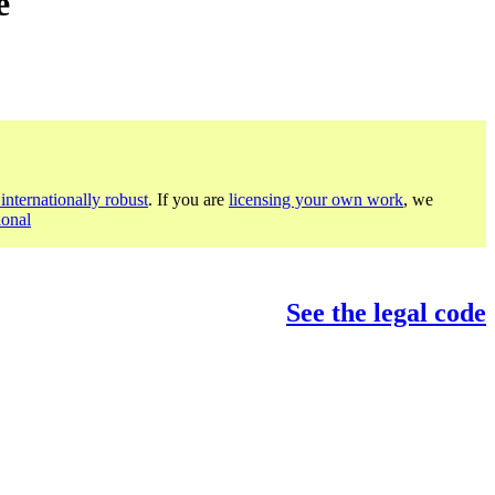
e
internationally robust
. If you are
licensing your own work
, we
ional
See the legal code