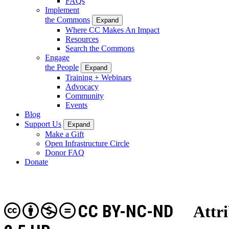
FAQs
Implement
the Commons
Expand
Where CC Makes An Impact
Resources
Search the Commons
Engage
the People
Expand
Training + Webinars
Advocacy
Community
Events
Blog
Support Us
Expand
Make a Gift
Open Infrastructure Circle
Donor FAQ
Donate
CC BY-NC-ND
Attri