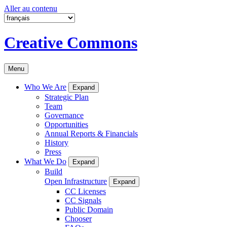
Aller au contenu
Creative Commons
Menu
Who We Are
Expand
Strategic Plan
Team
Governance
Opportunities
Annual Reports & Financials
History
Press
What We Do
Expand
Build
Open Infrastructure
Expand
CC Licenses
CC Signals
Public Domain
Chooser