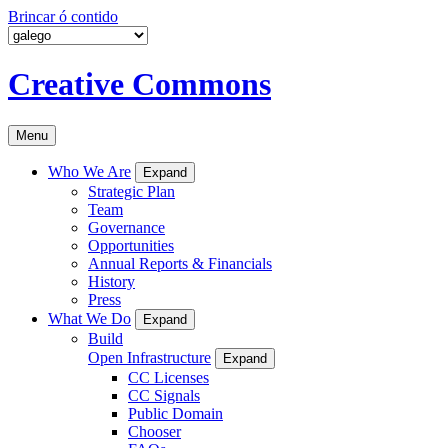
Brincar ó contido
Creative Commons
Menu
Who We Are
Expand
Strategic Plan
Team
Governance
Opportunities
Annual Reports & Financials
History
Press
What We Do
Expand
Build
Open Infrastructure
Expand
CC Licenses
CC Signals
Public Domain
Chooser