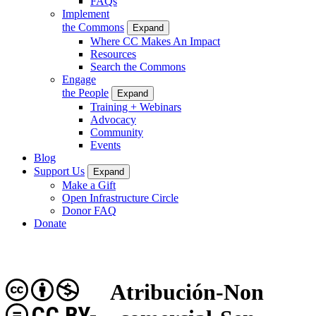
FAQs
Implement
the Commons
Expand
Where CC Makes An Impact
Resources
Search the Commons
Engage
the People
Expand
Training + Webinars
Advocacy
Community
Events
Blog
Support Us
Expand
Make a Gift
Open Infrastructure Circle
Donor FAQ
Donate
Atribución-Non
CC BY-