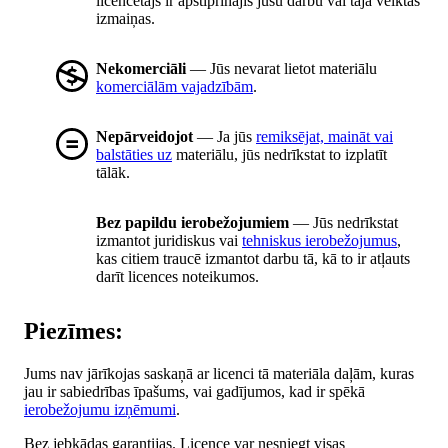
licencētājs ir apstiprinājis jūsu darbu vai tajā veiktās
izmaiņas.
Nekomerciāli
— Jūs nevarat lietot materiālu
komerciālām vajadzībām
.
Nepārveidojot
— Ja jūs
remiksējat, maināt vai
balstāties uz
materiālu, jūs nedrīkstat to izplatīt
tālāk.
Bez papildu ierobežojumiem
— Jūs nedrīkstat
izmantot juridiskus vai
tehniskus ierobežojumus
,
kas citiem traucē izmantot darbu tā, kā to ir atļauts
darīt licences noteikumos.
Piezīmes:
Jums nav jārīkojas saskaņā ar licenci tā materiāla daļām, kuras
jau ir sabiedrības īpašums, vai gadījumos, kad ir spēkā
ierobežojumu izņēmumi
.
Bez jebkādas garantijas. Licence var nesniegt visas