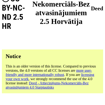
Nekomerciāls-Bez
BY-NC-
Deed
atvasinājumiem
ND 2.5
2.5 Horvātija
HR
Notice
This is an older version of this license. Compared to previous
versions, the 4.0 versions of all CC licenses are
more user-
friendly and more internationally robust
. If you are
licensing
your own work
, we strongly recommend the use of the 4.0
license instead:
Deed - Attiecinājums-Nekomerciāls-Bez
atvasinājumiem 4.0 Starptautisks