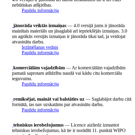
nebūtiskas atšķirības.
Papildu informācija
jānorāda veiktās izmaiņas
— 4.0 versijā jums ir jānorāda
mainītais materiāls un jāsaglabā arī iepriekšējās izmaiņas. 3.0
un agrākās versijās izmaiņas ir jānorāda tikai tad, ja veidojat
atvasinātu darbu.
Iezīmēšanas vednis
Papildu informācija
komerciālām vajadzībām
— Ar komerciālām vajadzībām
pamatā saprotam atlīdzību naudā vai kādu citu komerciālu
ieguvumu.
Papildu informācija
remiksējat, maināt vai balstāties uz
— Saglabājot darbu citā
formātā, tas nav uzskatāms par atvasinātu darbu.
Papildu informācija
tehniskus ierobežojumus
— Licence aizliedz izmantot
tehniskus ierobežojumus, kā tie ir norādīti 11. punktā WIPO