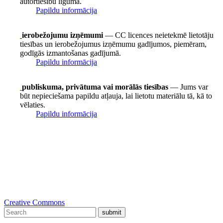
autortiesību līgumā.
Papildu informācija
ierobežojumu izņēmumi
— CC licences neietekmē lietotāju
tiesības un ierobežojumus izņēmumu gadījumos, piemēram,
godīgās izmantošanas gadījumā.
Papildu informācija
publiskuma, privātuma vai morālās tiesības
— Jums var
būt nepieciešama papildu atļauja, lai lietotu materiālu tā, kā to
vēlaties.
Papildu informācija
Creative Commons
submit