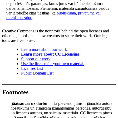
nepieciešamās garantijas, kuras jums var būt nepieciešamas
darba izmantošanai. Piemēram, materiāla izmantošanas veidus
var ierobežot citas tiesības, kā
publiskuma, privātuma vai
morālās tiesības
.
Creative Commons is the nonprofit behind the open licenses and
other legal tools that allow creators to share their work. Our legal
tools are free to use.
Learn more about our work
Learn more about CC Licensing
Support our work
Use the license for your own material.
Licenses List
Public Domain List
Footnotes
jāatsaucas uz darbu
— Ja pievieno, jums ir jānorāda autora
nosaukums un atsaucēm izmantojamās personas, autortiesību
un licences atrunas, un saite uz materiālu. CC licencēm pirms
4.0 versijas ir jānorāda arī darba nosaukums un ir arī citas