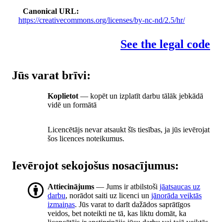
Canonical URL
https://creativecommons.org/licenses/by-nc-nd/2.5/hr/
See the legal code
Jūs varat brīvi:
Koplietot
— kopēt un izplatīt darbu tālāk jebkādā
vidē un formātā
Licencētājs nevar atsaukt šīs tiesības, ja jūs ievērojat
šos licences noteikumus.
Ievērojot sekojošus nosacījumus:
Attiecinājums
— Jums ir atbilstoši
jāatsaucas uz
darbu
, norādot saiti uz licenci un
jānorāda veiktās
izmaiņas
. Jūs varat to darīt dažādos saprātīgos
veidos, bet noteikti ne tā, kas liktu domāt, ka