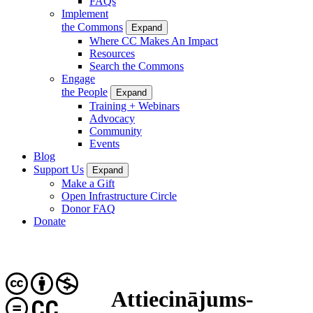
FAQs
Implement
the Commons
Expand
Where CC Makes An Impact
Resources
Search the Commons
Engage
the People
Expand
Training + Webinars
Advocacy
Community
Events
Blog
Support Us
Expand
Make a Gift
Open Infrastructure Circle
Donor FAQ
Donate
Attiecinājums-
CC