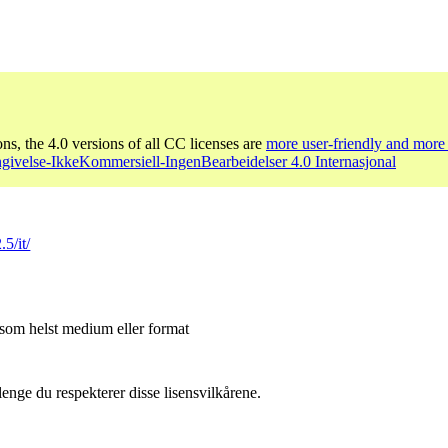
ons, the 4.0 versions of all CC licenses are
more user-friendly and more 
givelse-IkkeKommersiell-IngenBearbeidelser 4.0 Internasjonal
5/it/
 som helst medium eller format
lenge du respekterer disse lisensvilkårene.