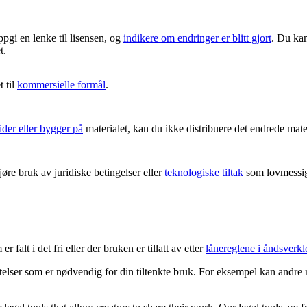
ppgi en lenke til lisensen, og
indikere om endringer er blitt gjort
. Du kan
t.
 til
kommersielle formål
.
ider eller bygger på
materialet, kan du ikke distribuere det endrede mater
re bruk av juridiske betingelser eller
teknologiske tiltak
som lovmessig 
 falt i det fri eller der bruken er tillatt av etter
lånereglene i åndsverkl
latelser som er nødvendig for din tiltenkte bruk. For eksempel kan andre 