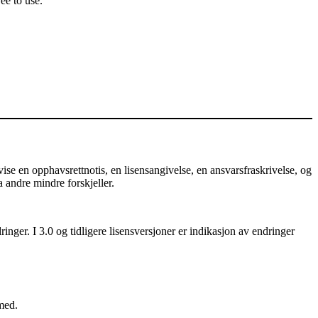
ee to use.
e en opphavsrettnotis, en lisensangivelse, en ansvarsfraskrivelse, og
a andre mindre forskjeller.
nger. I 3.0 og tidligere lisensversjoner er indikasjon av endringer
med.