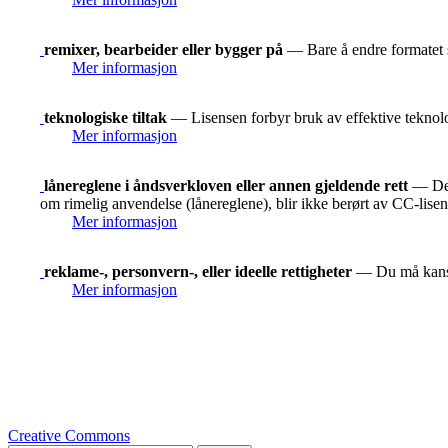
remixer, bearbeider eller bygger på
— Bare å endre formatet s
Mer informasjon
teknologiske tiltak
— Lisensen forbyr bruk av effektive teknolog
Mer informasjon
lånereglene i åndsverkloven eller annen gjeldende rett
— De r
om rimelig anvendelse (lånereglene), blir ikke berørt av CC-lise
Mer informasjon
reklame-, personvern-, eller ideelle rettigheter
— Du må kanskje
Mer informasjon
Creative Commons