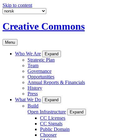
Skip to content
Creative Commons
Menu
Who We Are
Expand
Strategic Plan
Team
Governance
Opportunities
Annual Reports & Financials
History
Press
What We Do
Expand
Build
Open Infrastructure
Expand
CC Licenses
CC Signals
Public Domain
Chooser