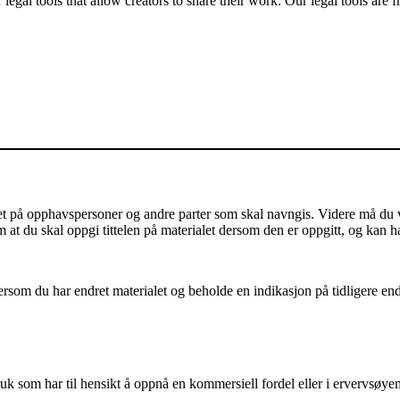
gal tools that allow creators to share their work. Our legal tools are fr
på opphavspersoner og andre parter som skal navngis. Videre må du vis
m at du skal oppgi tittelen på materialet dersom den er oppgitt, og kan h
som du har endret materialet og beholde en indikasjon på tidligere endri
k som har til hensikt å oppnå en kommersiell fordel eller i ervervsøye