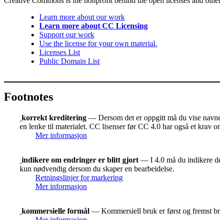
Creative Commons is the nonprofit behind the open licenses and other le
Learn more about our work
Learn more about CC Licensing
Support our work
Use the license for your own material.
Licenses List
Public Domain List
Footnotes
korrekt kreditering
— Dersom det er oppgitt må du vise navnet 
en lenke til materialet. CC lisenser før CC 4.0 har også et krav o
Mer informasjon
indikere om endringer er blitt gjort
— I 4.0 må du indikere der
kun nødvendig dersom du skaper en bearbeidelse.
Retningslinjer for markering
Mer informasjon
kommersielle formål
— Kommersiell bruk er først og fremst bru
Mer informasjon