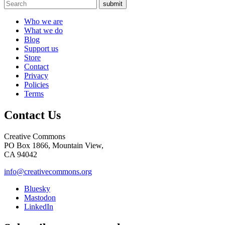
submit
Who we are
What we do
Blog
Support us
Store
Contact
Privacy
Policies
Terms
Contact Us
Creative Commons
PO Box 1866, Mountain View,
CA 94042
info@creativecommons.org
Bluesky
Mastodon
LinkedIn