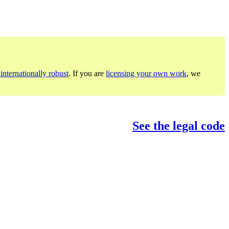
internationally robust
. If you are
licensing your own work
, we
See the legal code