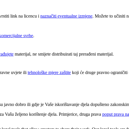
vrstiti link na licencu i
naznačiti eventualne izmjene
. Možete to učiniti n
komercijalne svrhe
.
erađujete
materijal, ne smijete distribuirati taj prerađeni materijal.
avne uvjete ili
tehnološke mjere zaštite
koji će druge pravno ograničiti 
 su javno dobro ili gdje je Vaše iskorištavanje djela dopušteno zakonsk
 Vašu željeno korištenje djela. Primjerice, druga prava
poput prava na