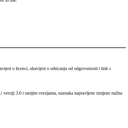
ee to use.
ijest o licenci, obavijest o odricanju od odgovornosti i link s
U verziji 3.0 i ranijim verzijama, naznaka napravljene izmjene nužna