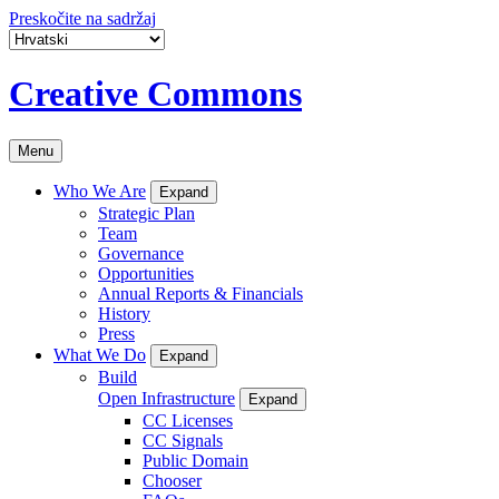
Preskočite na sadržaj
Creative Commons
Menu
Who We Are
Expand
Strategic Plan
Team
Governance
Opportunities
Annual Reports & Financials
History
Press
What We Do
Expand
Build
Open Infrastructure
Expand
CC Licenses
CC Signals
Public Domain
Chooser