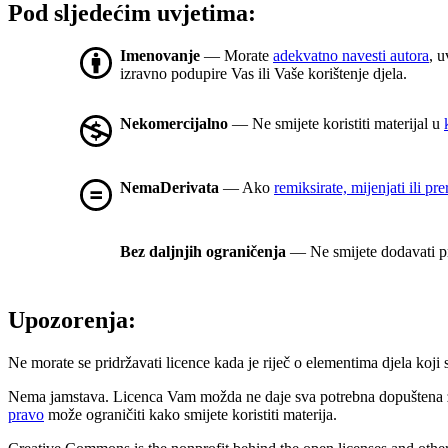
Pod sljedećim uvjetima:
Imenovanje
— Morate
adekvatno navesti autora
, u
izravno podupire Vas ili Vaše korištenje djela.
Nekomercijalno
— Ne smijete koristiti materijal u
NemaDerivata
— Ako
remiksirate, mijenjati ili pr
Bez daljnjih ograničenja
— Ne smijete dodavati pr
Upozorenja:
Ne morate se pridržavati licence kada je riječ o elementima djela koji
Nema jamstava. Licenca Vam možda ne daje sva potrebna dopuštena za
pravo
može ograničiti kako smijete koristiti materija.