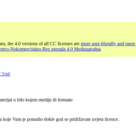
ons, the 4.0 versions of all CC licenses are
more user-friendly and more 
rstvo-Nekomercijalno-Bez prerada 4.0 Međunarodna
.5/nl/
terijal u bilo kojem mediju ili formatu
a koje Vam je ponudio dokle god se pridržavate uvjeta licence.