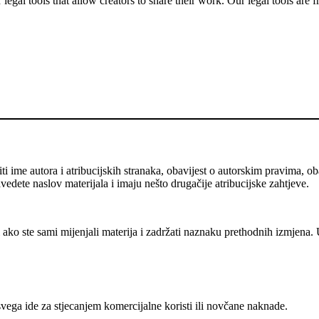
gal tools that allow creators to share their work. Our legal tools are fr
me autora i atribucijskih stranaka, obavijest o autorskim pravima, obav
avedete naslov materijala i imaju nešto drugačije atribucijske zahtjeve.
ako ste sami mijenjali materija i zadržati naznaku prethodnih izmjena. 
vega ide za stjecanjem komercijalne koristi ili novčane naknade.