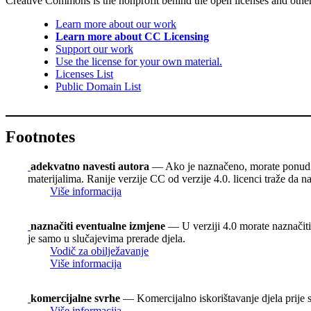
Creative Commons is the nonprofit behind the open licenses and other le
Learn more about our work
Learn more about CC Licensing
Support our work
Use the license for your own material.
Licenses List
Public Domain List
Footnotes
adekvatno navesti autora
— Ako je naznačeno, morate ponuditi i
materijalima. Ranije verzije CC od verzije 4.0. licenci traže da n
Više informacija
naznačiti eventualne izmjene
— U verziji 4.0 morate naznačiti 
je samo u slučajevima prerade djela.
Vodič za obilježavanje
Više informacija
komercijalne svrhe
— Komercijalno iskorištavanje djela prije s
Više informacija