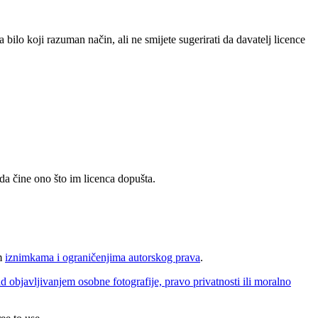
a bilo koji razuman način, ali ne smijete sugerirati da davatelj licence
da čine ono što im licenca dopušta.
im
iznimkama i ograničenjima autorskog prava
.
d objavljivanjem osobne fotografije, pravo privatnosti ili moralno