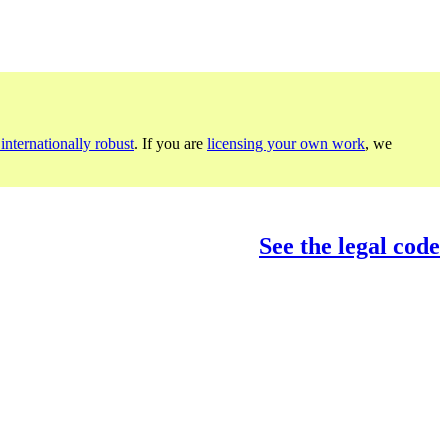
internationally robust
. If you are
licensing your own work
, we
See the legal code