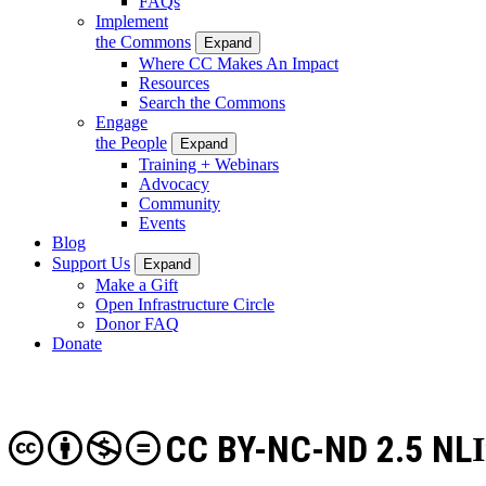
FAQs
Implement
the Commons
Expand
Where CC Makes An Impact
Resources
Search the Commons
Engage
the People
Expand
Training + Webinars
Advocacy
Community
Events
Blog
Support Us
Expand
Make a Gift
Open Infrastructure Circle
Donor FAQ
Donate
CC BY-NC-ND 2.5 NL