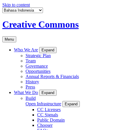
Skip to content
Creative Commons
Menu
Who We Are
Expand
Strategic Plan
Team
Governance
Opportunities
Annual Reports & Financials
History
Press
What We Do
Expand
Build
Open Infrastructure
Expand
CC Licenses
CC Signals
Public Domain
Chooser