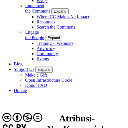
FAQs
Implement
the Commons
Expand
Where CC Makes An Impact
Resources
Search the Commons
Engage
the People
Expand
Training + Webinars
Advocacy
Community
Events
Blog
Support Us
Expand
Make a Gift
Open Infrastructure Circle
Donor FAQ
Donate
Atribusi-
CC BY-