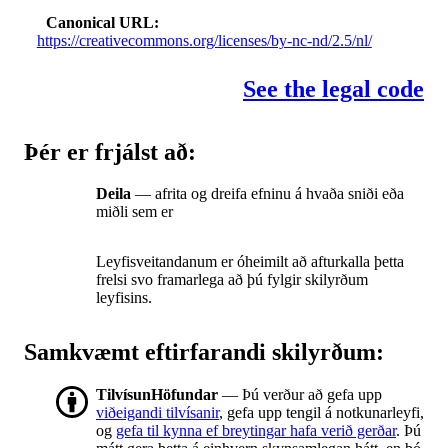
Canonical URL
https://creativecommons.org/licenses/by-nc-nd/2.5/nl/
See the legal code
Þér er frjálst að:
Deila
— afrita og dreifa efninu á hvaða sniði eða
miðli sem er
Leyfisveitandanum er óheimilt að afturkalla þetta
frelsi svo framarlega að þú fylgir skilyrðum
leyfisins.
Samkvæmt eftirfarandi skilyrðum:
TilvísunHöfundar
— Þú verður að gefa upp
viðeigandi tilvísanir
, gefa upp tengil á notkunarleyfi,
og
gefa til kynna ef breytingar hafa verið gerðar
. Þú