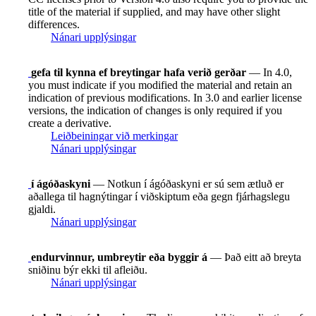
title of the material if supplied, and may have other slight
differences.
Nánari upplýsingar
gefa til kynna ef breytingar hafa verið gerðar
— In 4.0,
you must indicate if you modified the material and retain an
indication of previous modifications. In 3.0 and earlier license
versions, the indication of changes is only required if you
create a derivative.
Leiðbeiningar við merkingar
Nánari upplýsingar
í ágóðaskyni
— Notkun í ágóðaskyni er sú sem ætluð er
aðallega til hagnýtingar í viðskiptum eða gegn fjárhagslegu
gjaldi.
Nánari upplýsingar
endurvinnur, umbreytir eða byggir á
— Það eitt að breyta
sniðinu býr ekki til afleiðu.
Nánari upplýsingar