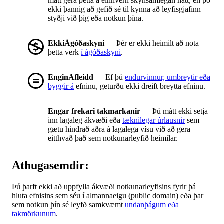
mátt gera þetta á einhvern skynsamlegan hátt, en þó
ekki þannig að gefið sé til kynna að leyfisgjafinn
styðji við þig eða notkun þína.
EkkiÁgóðaskyni
— Þér er ekki heimilt að nota
þetta verk
í ágóðaskyni
.
EnginAfleidd
— Ef þú
endurvinnur, umbreytir eða
byggir á
efninu, geturðu ekki dreift breytta efninu.
Engar frekari takmarkanir
— Þú mátt ekki setja
inn lagaleg ákvæði eða
tæknilegar úrlausnir
sem
gætu hindrað aðra á lagalega vísu við að gera
eitthvað það sem notkunarleyfið heimilar.
Athugasemdir:
Þú þarft ekki að uppfylla ákvæði notkunarleyfisins fyrir þá
hluta efnisins sem séu í almannaeigu (public domain) eða þar
sem notkun þín sé leyfð samkvæmt
undanþágum eða
takmörkunum
.