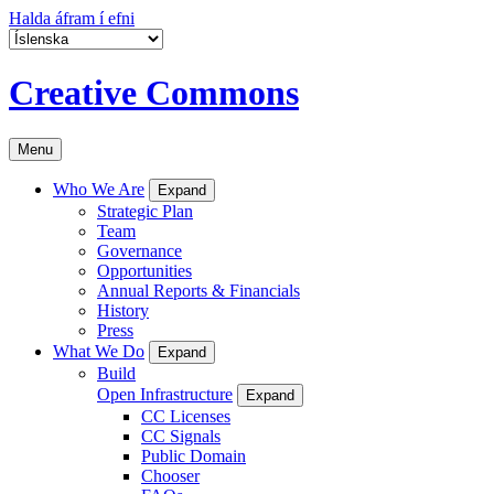
Halda áfram í efni
Creative Commons
Menu
Who We Are
Expand
Strategic Plan
Team
Governance
Opportunities
Annual Reports & Financials
History
Press
What We Do
Expand
Build
Open Infrastructure
Expand
CC Licenses
CC Signals
Public Domain
Chooser