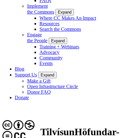
FAQs
Implement
the Commons
Expand
Where CC Makes An Impact
Resources
Search the Commons
Engage
the People
Expand
Training + Webinars
Advocacy
Community
Events
Blog
Support Us
Expand
Make a Gift
Open Infrastructure Circle
Donor FAQ
Donate
TilvísunHöfundar-
CC