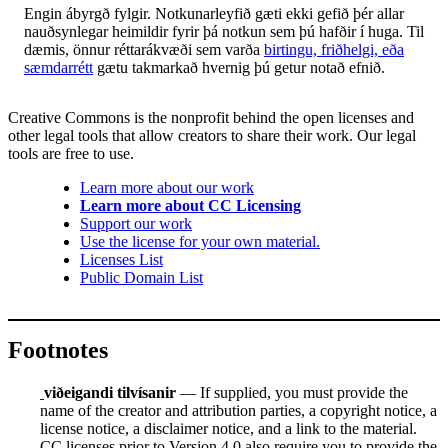
Engin ábyrgð fylgir. Notkunarleyfið gæti ekki gefið þér allar
nauðsynlegar heimildir fyrir þá notkun sem þú hafðir í huga. Til
dæmis, önnur réttarákvæði sem varða
birtingu, friðhelgi, eða
sæmdarrétt
gætu takmarkað hvernig þú getur notað efnið.
Creative Commons is the nonprofit behind the open licenses and
other legal tools that allow creators to share their work. Our legal
tools are free to use.
Learn more about our work
Learn more about CC Licensing
Support our work
Use the license for your own material.
Licenses List
Public Domain List
Footnotes
viðeigandi tilvísanir
— If supplied, you must provide the
name of the creator and attribution parties, a copyright notice, a
license notice, a disclaimer notice, and a link to the material.
CC licenses prior to Version 4.0 also require you to provide the