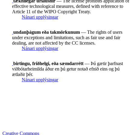
tæknilegar úrlausnir
— The license prohibits application of
effective technological measures, defined with reference to
Article 11 of the WIPO Copyright Treaty.
Nánari upplýsingar
undanþágum eða takmörkunum
— The rights of users
under exceptions and limitations, such as fair use and fair
dealing, are not affected by the CC licenses.
Nánari upplýsingar
birtingu, friðhelgi, eða sæmdarrétt
— Þú gætir þarfnast
viðbótarheimilda áður en þú getur notað efnið eins og þú
ætlaðir þér.
Nánari upplýsingar
Creative Commons