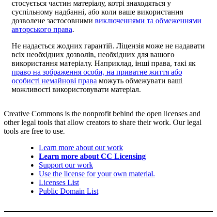
стосується частин матеріалу, котрі знаходяться у
суспільному надбанні, або коли ваше використання
дозволене застосовними
виключеннями та обмеженнями
авторського права
.
Не надається жодних гарантій. Ліцензія може не надавати
всіх необхідних дозволів, необхідних для вашого
використання матеріалу. Наприклад, інші права, такі як
право на зображення особи, на приватне життя або
особисті немайнові права
можуть обмежувати ваші
можливості використовувати матеріал.
Creative Commons is the nonprofit behind the open licenses and
other legal tools that allow creators to share their work. Our legal
tools are free to use.
Learn more about our work
Learn more about CC Licensing
Support our work
Use the license for your own material.
Licenses List
Public Domain List