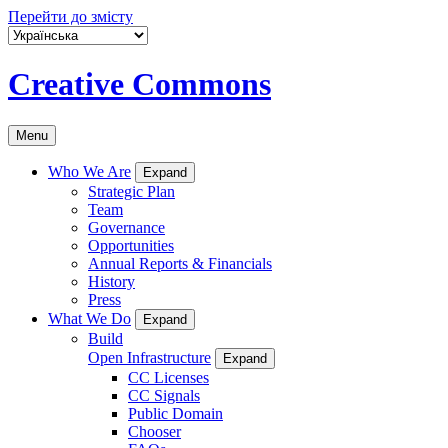
Перейти до змісту
Creative Commons
Menu
Who We Are
Expand
Strategic Plan
Team
Governance
Opportunities
Annual Reports & Financials
History
Press
What We Do
Expand
Build
Open Infrastructure
Expand
CC Licenses
CC Signals
Public Domain
Chooser