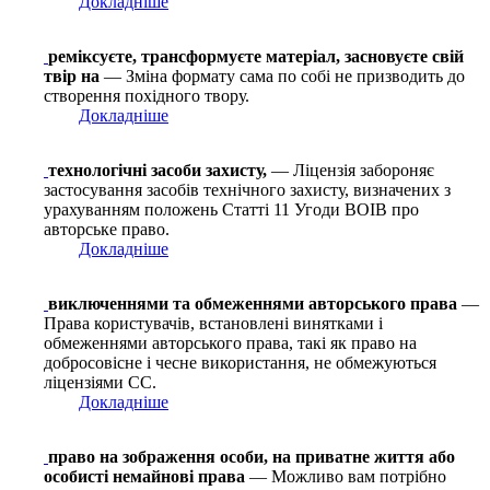
Докладніше
реміксуєте, трансформуєте матеріал, засновуєте свій
твір на
— Зміна формату сама по собі не призводить до
створення похідного твору.
Докладніше
технологічні засоби захисту,
— Ліцензія забороняє
застосування засобів технічного захисту, визначених з
урахуванням положень Статті 11 Угоди ВОІВ про
авторське право.
Докладніше
виключеннями та обмеженнями авторського права
—
Права користувачів, встановлені винятками і
обмеженнями авторського права, такі як право на
добросовісне і чесне використання, не обмежуються
ліцензіями СС.
Докладніше
право на зображення особи, на приватне життя або
особисті немайнові права
— Можливо вам потрібно