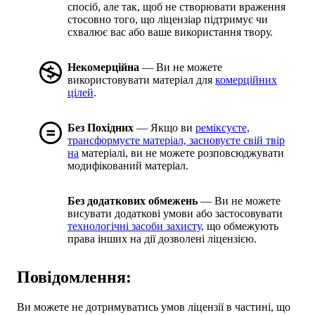
спосіб, але так, щоб не створювати враження
стосовно того, що ліцензіар підтримує чи
схвалює вас або ваше використання твору.
Некомерційна
— Ви не можете
використовувати матеріал для
комерційних
цілей
.
Без Похідних
— Якщо ви
реміксуєте,
трансформуєте матеріал, засновуєте свій твір
на
матеріалі, ви не можете розповсюджувати
модифікований матеріал.
Без додаткових обмежень
— Ви не можете
висувати додаткові умови або застосовувати
технологічні засоби захисту,
що обмежують
права інших на дії дозволені ліцензією.
Повідомлення:
Ви можете не дотримуватись умов ліцензії в частині, що