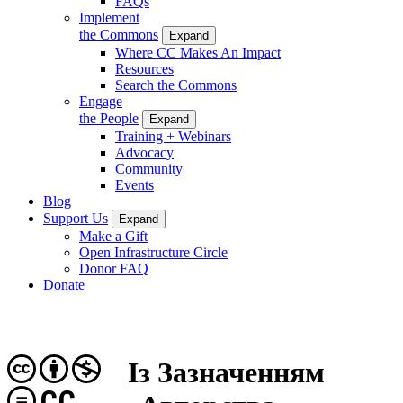
FAQs
Implement
the Commons
Expand
Where CC Makes An Impact
Resources
Search the Commons
Engage
the People
Expand
Training + Webinars
Advocacy
Community
Events
Blog
Support Us
Expand
Make a Gift
Open Infrastructure Circle
Donor FAQ
Donate
Із Зазначенням
CC