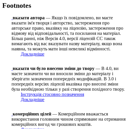
Footnotes
вказати автора
— Якщо їх повідомлено, ви маєте
вказати ім'я творця і авторство, застереження про
авторське право, вказівку на ліцензію, застереження про
відмову від відповідальності, та посилання на матеріал.
Більш ранні, ніж Версія 4.0, версії ліцензій CC також
вимагають від вас вказувати назву матеріалу, якщо вона
наявна, та можуть мати інші невеликі відмінності.
Докладніше
вказати чи було внесено зміни до твору
— В 4.0, ви
маєте зазначити чи ви вносили зміни до матеріалу і
зберігати зазначення попередніх модифікацій. В 3.0 і
попередніх версіях ліцензії вказівка про внесені зміни
була необхідною тільки у разі створення похідного твору.
Інструкція стосовно позначення
Докладніше
комерційних цілей
— Комерційним вважається
використання головним чином спрямоване на отримання
комерційних вигод чи грошових коштів.