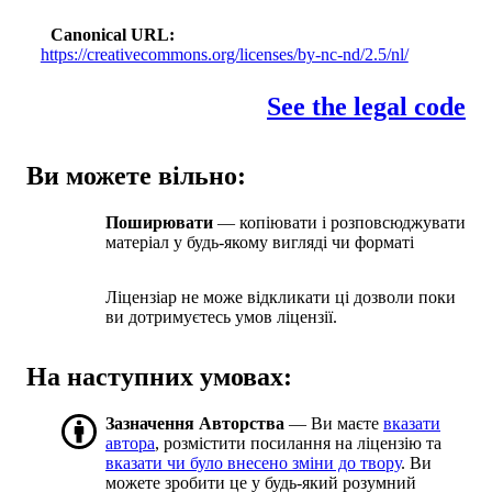
Canonical URL
https://creativecommons.org/licenses/by-nc-nd/2.5/nl/
See the legal code
Ви можете вільно:
Поширювати
— копіювати і розповсюджувати
матеріал у будь-якому вигляді чи форматі
Ліцензіар не може відкликати ці дозволи поки
ви дотримуєтесь умов ліцензії.
На наступних умовах:
Зазначення Авторства
— Ви маєте
вказати
автора
, розмістити посилання на ліцензію та
вказати чи було внесено зміни до твору
. Ви
можете зробити це у будь-який розумний