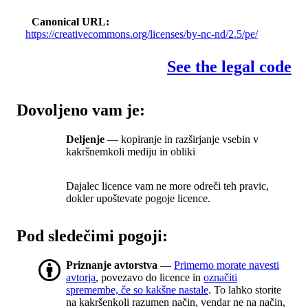
Canonical URL
https://creativecommons.org/licenses/by-nc-nd/2.5/pe/
See the legal code
Dovoljeno vam je:
Deljenje
— kopiranje in razširjanje vsebin v
kakršnemkoli mediju in obliki
Dajalec licence vam ne more odreči teh pravic,
dokler upoštevate pogoje licence.
Pod sledečimi pogoji:
Priznanje avtorstva
—
Primerno morate navesti
avtorja
, povezavo do licence in
označiti
spremembe, če so kakšne nastale
. To lahko storite
na kakršenkoli razumen način, vendar ne na način,