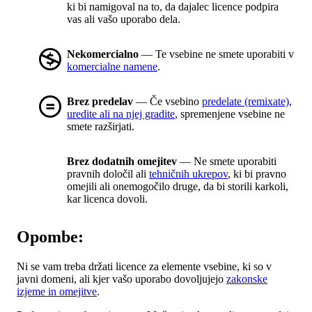
ki bi namigoval na to, da dajalec licence podpira
vas ali vašo uporabo dela.
Nekomercialno
— Te vsebine ne smete uporabiti v
komercialne namene
.
Brez predelav
— Če vsebino
predelate (remixate),
uredite ali na njej gradite
, spremenjene vsebine ne
smete razširjati.
Brez dodatnih omejitev
— Ne smete uporabiti
pravnih določil ali
tehničnih ukrepov
, ki bi pravno
omejili ali onemogočilo druge, da bi storili karkoli,
kar licenca dovoli.
Opombe:
Ni se vam treba držati licence za elemente vsebine, ki so v
javni domeni, ali kjer vašo uporabo dovoljujejo
zakonske
izjeme in omejitve
.