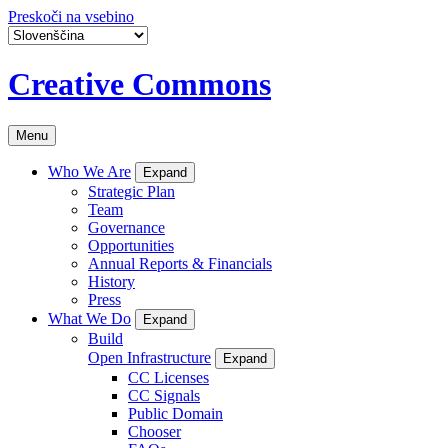
Preskoči na vsebino
Creative Commons
Menu
Who We Are
Expand
Strategic Plan
Team
Governance
Opportunities
Annual Reports & Financials
History
Press
What We Do
Expand
Build
Open Infrastructure
Expand
CC Licenses
CC Signals
Public Domain
Chooser