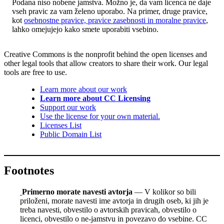
Podana niso nobene jamstva. Možno je, da vam licenca ne daje
vseh pravic za vam želeno uporabo. Na primer, druge pravice,
kot
osebnostne pravice, pravice zasebnosti in moralne pravice
,
lahko omejujejo kako smete uporabiti vsebino.
Creative Commons is the nonprofit behind the open licenses and
other legal tools that allow creators to share their work. Our legal
tools are free to use.
Learn more about our work
Learn more about CC Licensing
Support our work
Use the license for your own material.
Licenses List
Public Domain List
Footnotes
Primerno morate navesti avtorja
— V kolikor so bili
priloženi, morate navesti ime avtorja in drugih oseb, ki jih je
treba navesti, obvestilo o avtorskih pravicah, obvestilo o
licenci, obvestilo o ne-jamstvu in povezavo do vsebine. CC