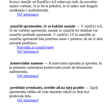
licence starejše od Različice 4.0 zahtevajo tudi, da navedete
naslov vsebine, če je bil ta priložen, in se lahko tudi drugače
razlikujejo v podrobnostih.
Več informacij
označiti spremembe, če so kakšne nastale
— V različici 4.0,
če ste vsebino spremenili, morate to označiti ter obdržati vse
označbe prejšnjih sprememb. V različici 3.0 in starejših, je
označba sprememb bila potrebna samo v primeru, da ste iz dela
ustvarili predelavo.
Navodila za označevanje
Več informacij
komercialne namene
— Komercialna uporaba je uporaba, ki
je primarno namenjena komercialni izrabi ali denarnemu
nadomestilu.
Več informacij
predelate (remixate), uredite ali na njej gradite
— Zgolj
sprememba oblike ali vrste datoteke nikoli ne šteje kot
predevala dela.
Več informacij