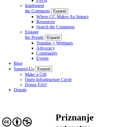
FAQs
Implement
the Commons
Expand
Where CC Makes An Impact
Resources
Search the Commons
Engage
the People
Expand
Training + Webinars
Advocacy
Community
Events
Blog
Support Us
Expand
Make a Gift
Open Infrastructure Circle
Donor FAQ
Donate
Priznanje