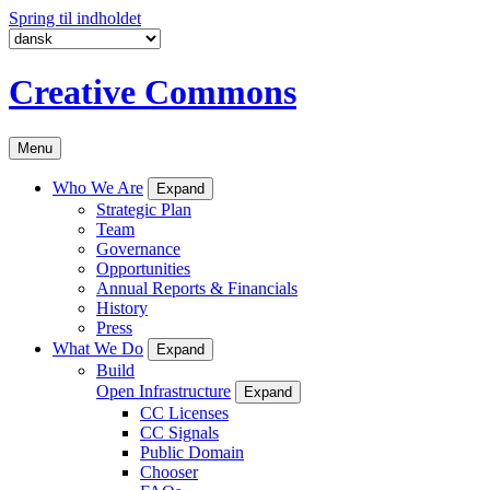
Spring til indholdet
Creative Commons
Menu
Who We Are
Expand
Strategic Plan
Team
Governance
Opportunities
Annual Reports & Financials
History
Press
What We Do
Expand
Build
Open Infrastructure
Expand
CC Licenses
CC Signals
Public Domain
Chooser