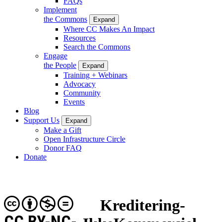
FAQs
Implement
the Commons
Expand
Where CC Makes An Impact
Resources
Search the Commons
Engage
the People
Expand
Training + Webinars
Advocacy
Community
Events
Blog
Support Us
Expand
Make a Gift
Open Infrastructure Circle
Donor FAQ
Donate
Kreditering-
CC BY-NC-