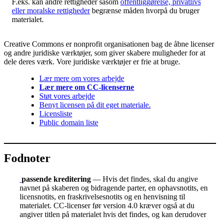
F.eks. kan andre rettigheder såsom
offentliggørelse, privatlivs
eller moralske rettigheder
begrænse måden hvorpå du bruger
materialet.
Creative Commons er nonprofit organisationen bag de åbne licenser
og andre juridiske værktøjer, som giver skabere muligheder for at
dele deres værk. Vore juridiske værktøjer er frie at bruge.
Lær mere om vores arbejde
Lær mere om CC-licenserne
Støt vores arbejde
Benyt licensen på dit eget materiale.
Licensliste
Public domain liste
Fodnoter
passende kreditering
— Hvis det findes, skal du angive
navnet på skaberen og bidragende parter, en ophavsnotits, en
licensnotits, en fraskrivelsesnotits og en henvisning til
materialet. CC-licenser før version 4.0 kræver også at du
angiver titlen på materialet hvis det findes, og kan derudover