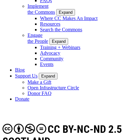
FAQs
Implement
the Commons
Expand
Where CC Makes An Impact
Resources
Search the Commons
Engage
the People
Expand
Training + Webinars
Advocacy
Community
Events
Blog
Support Us
Expand
Make a Gift
Open Infrastructure Circle
Donor FAQ
Donate
CC BY-NC-ND 2.5