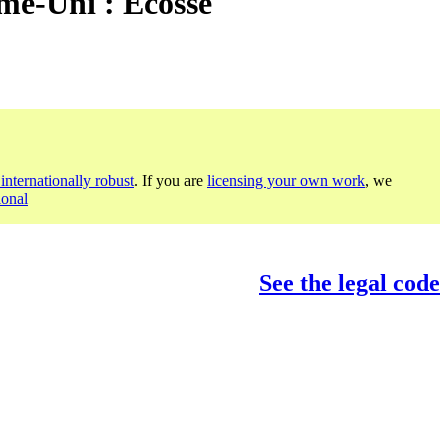
me-Uni : Ecosse
internationally robust
. If you are
licensing your own work
, we
ional
See the legal code