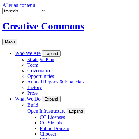
Aller au contenu
Creative Commons
Menu
Who We Are
Expand
Strategic Plan
Team
Governance
Opportunities
Annual Reports & Financials
History
Press
What We Do
Expand
Build
Open Infrastructure
Expand
CC Licenses
CC Signals
Public Domain
Chooser