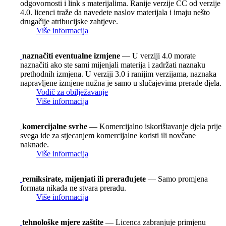
odgovornosti i link s materijalima. Ranije verzije CC od verzije
4.0. licenci traže da navedete naslov materijala i imaju nešto
drugačije atribucijske zahtjeve.
Više informacija
naznačiti eventualne izmjene
— U verziji 4.0 morate
naznačiti ako ste sami mijenjali materija i zadržati naznaku
prethodnih izmjena. U verziji 3.0 i ranijim verzijama, naznaka
napravljene izmjene nužna je samo u slučajevima prerade djela.
Vodič za obilježavanje
Više informacija
komercijalne svrhe
— Komercijalno iskorištavanje djela prije
svega ide za stjecanjem komercijalne koristi ili novčane
naknade.
Više informacija
remiksirate, mijenjati ili prerađujete
— Samo promjena
formata nikada ne stvara preradu.
Više informacija
tehnološke mjere zaštite
— Licenca zabranjuje primjenu