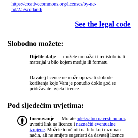
https://creativecommons.org/licenses/by-nc-
nd/2.5/scotland/
See the legal code
Slobodno možete:
Dijelite dalje
— možete umnažati i redistribuirati
materijal u bilo kojem mediju ili formatu
Davatelj licence ne može opozvati slobode
korištenja koje Vam je ponudio dokle god se
pridržavate uvjeta licence.
Pod sljedećim uvjetima:
Imenovanje
— Morate
adekvatno navesti autora
,
uvrstiti link na licencu i
naznačiti eventualne
izmjene
. Možete to učiniti na bilo koji razuman
način, ali ne smijete sugerirati da davatelj licence