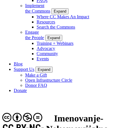
FAQs
Implement
the Commons
Expand
Where CC Makes An Impact
Resources
Search the Commons
Engage
the People
Expand
Training + Webinars
Advocacy
Community
Events
Blog
Support Us
Expand
Make a Gift
Open Infrastructure Circle
Donor FAQ
Donate
Imenovanje-
CC BY-NC-