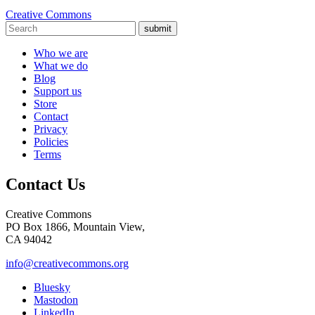
Creative Commons
submit
Who we are
What we do
Blog
Support us
Store
Contact
Privacy
Policies
Terms
Contact Us
Creative Commons
PO Box 1866, Mountain View,
CA 94042
info@creativecommons.org
Bluesky
Mastodon
LinkedIn