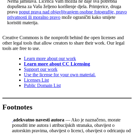
Nema jamstava. Licenca Vam možda ne daje sva potrebna
dopuštena za Vašu željeno korištenje djela. Primjerice, druga
prava
poput prava nad objavljivanjem osobne fotografije, pravo
privatnosti ili moralno pravo
može ograničiti kako smijete
koristiti materija.
Creative Commons is the nonprofit behind the open licenses and
other legal tools that allow creators to share their work. Our legal
tools are free to use.
Learn more about our work
Learn more about CC Licensing
Support our work
Use the license for your own material.
Licenses List
Public Domain List
Footnotes
adekvatno navesti autora
— Ako je naznačeno, morate
ponuditi ime autora i atribucijskih stranaka, obavijest o
autorskim pravima, obavijest o licenci, obavijest o odricanju od