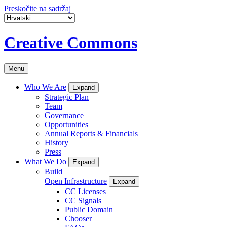
Preskočite na sadržaj
Creative Commons
Menu
Who We Are
Expand
Strategic Plan
Team
Governance
Opportunities
Annual Reports & Financials
History
Press
What We Do
Expand
Build
Open Infrastructure
Expand
CC Licenses
CC Signals
Public Domain
Chooser