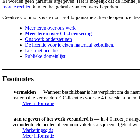
Er worden geen garanties afgegeven. Het is mogelijk dat de licentie je
morele rechten
kunnen het gebruik van een werk beperken.
Creative Commons is de non-profitorganisatie achter de open licenties
Meer leren over ons werk
Meer leren over CC-licensering
Ons werk ondersteunen
De licentie voor je eigen materiaal gebruiken.
Lijst met licenties
Publieke-domeinlijst
Footnotes
vermelden
— Wanneer beschikbaar is het verplicht om de naam v
materiaal te vermelden. CC-licenties voor de 4.0 versie kunnen
Meer informatie
aan te geven of het werk veranderd is
— In 4.0 moet je aangev
veranderde elementen alleen noodzakelijk als je een afgeleid we
Markeringsgids
Meer informatie