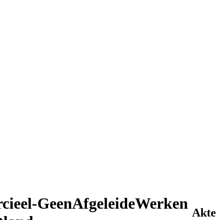
ieel-GeenAfgeleideWerken
Akte