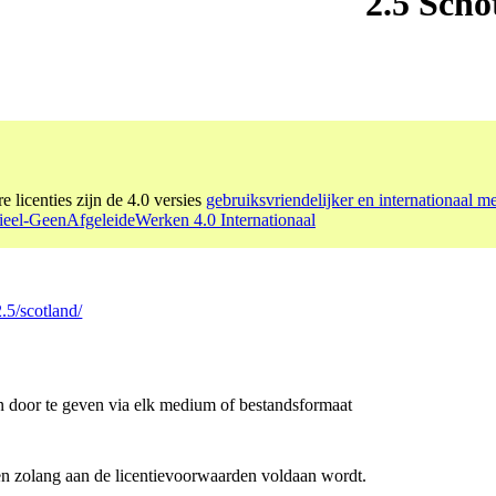
2.5 Scho
e licenties zijn de 4.0 versies
gebruiksvriendelijker en internationaal m
el-GeenAfgeleideWerken 4.0 Internationaal
.5/scotland/
en door te geven via elk medium of bestandsformaat
en zolang aan de licentievoorwaarden voldaan wordt.