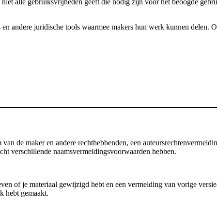
 niet alle gebruiksvrijheden geeft die nodig zijn voor het beoogde gebr
 en andere juridische tools waarmee makers hun werk kunnen delen. Onze
an de maker en andere rechthebbenden, een auteursrechtenvermelding, d
 licht verschillende naamsvermeldingsvoorwaarden hebben.
en of je materiaal gewijzigd hebt en een vermelding van vorige versies b
rk hebt gemaakt.