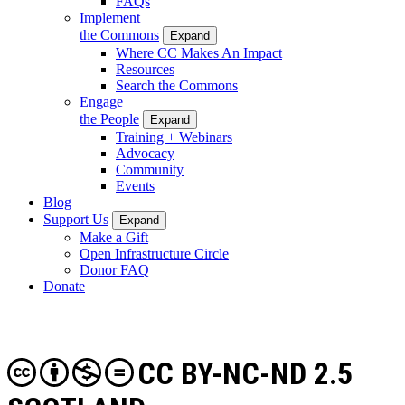
FAQs
Implement
the Commons
Expand
Where CC Makes An Impact
Resources
Search the Commons
Engage
the People
Expand
Training + Webinars
Advocacy
Community
Events
Blog
Support Us
Expand
Make a Gift
Open Infrastructure Circle
Donor FAQ
Donate
CC BY-NC-ND 2.5