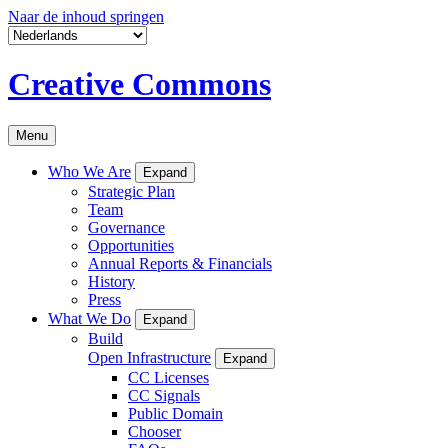
Naar de inhoud springen
Creative Commons
Menu
Who We Are
Expand
Strategic Plan
Team
Governance
Opportunities
Annual Reports & Financials
History
Press
What We Do
Expand
Build
Open Infrastructure
Expand
CC Licenses
CC Signals
Public Domain
Chooser