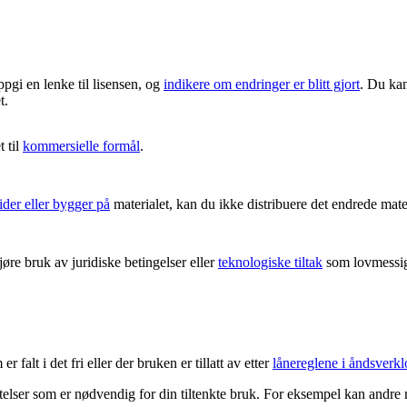
ppgi en lenke til lisensen, og
indikere om endringer er blitt gjort
. Du kan
t.
 til
kommersielle formål
.
ider eller bygger på
materialet, kan du ikke distribuere det endrede mater
re bruk av juridiske betingelser eller
teknologiske tiltak
som lovmessig 
 falt i det fri eller der bruken er tillatt av etter
lånereglene i åndsverkl
latelser som er nødvendig for din tiltenkte bruk. For eksempel kan andre 