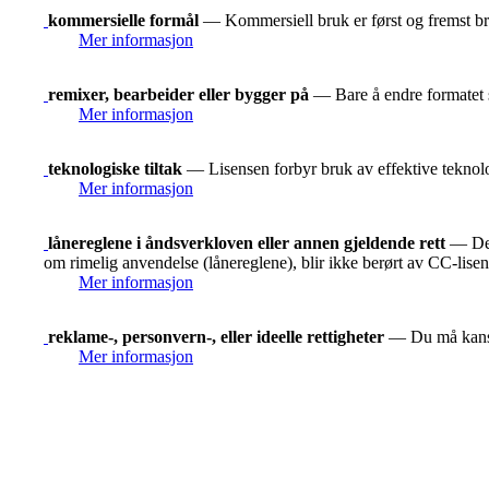
kommersielle formål
— Kommersiell bruk er først og fremst bru
Mer informasjon
remixer, bearbeider eller bygger på
— Bare å endre formatet s
Mer informasjon
teknologiske tiltak
— Lisensen forbyr bruk av effektive teknolog
Mer informasjon
lånereglene i åndsverkloven eller annen gjeldende rett
— De r
om rimelig anvendelse (lånereglene), blir ikke berørt av CC-lise
Mer informasjon
reklame-, personvern-, eller ideelle rettigheter
— Du må kanskje
Mer informasjon