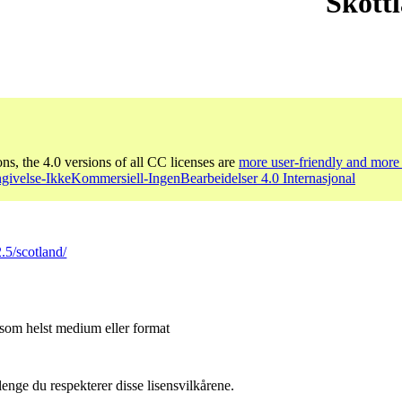
Skott
ons, the 4.0 versions of all CC licenses are
more user-friendly and more 
givelse-IkkeKommersiell-IngenBearbeidelser 4.0 Internasjonal
.5/scotland/
 som helst medium eller format
lenge du respekterer disse lisensvilkårene.