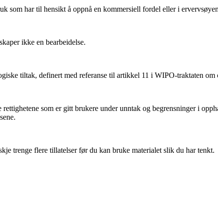
k som har til hensikt å oppnå en kommersiell fordel eller i ervervsøye
kaper ikke en bearbeidelse.
iske tiltak, definert med referanse til artikkel 11 i WIPO-traktaten om
ettighetene som er gitt brukere under unntak og begrensninger i oppha
nsene.
 trenge flere tillatelser før du kan bruke materialet slik du har tenkt.