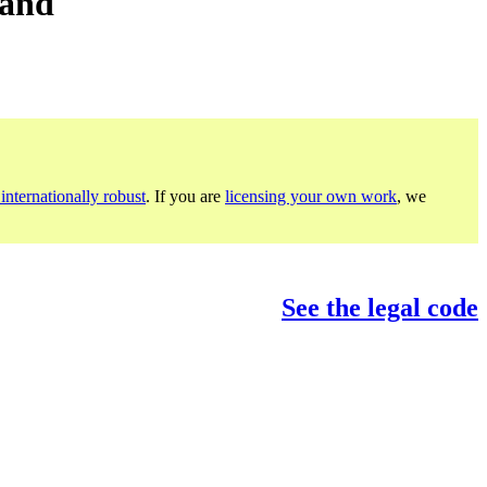
land
internationally robust
. If you are
licensing your own work
, we
See the legal code