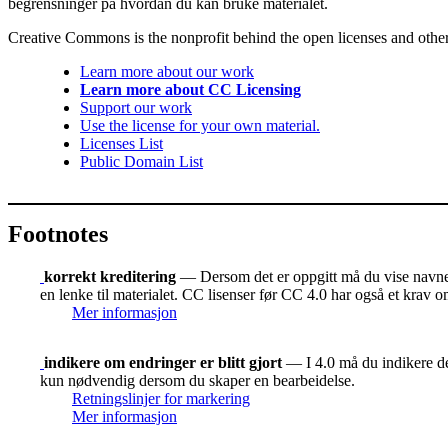
begrensninger på hvordan du kan bruke materialet.
Creative Commons is the nonprofit behind the open licenses and other le
Learn more about our work
Learn more about CC Licensing
Support our work
Use the license for your own material.
Licenses List
Public Domain List
Footnotes
korrekt kreditering
— Dersom det er oppgitt må du vise navnet 
en lenke til materialet. CC lisenser før CC 4.0 har også et krav o
Mer informasjon
indikere om endringer er blitt gjort
— I 4.0 må du indikere der
kun nødvendig dersom du skaper en bearbeidelse.
Retningslinjer for markering
Mer informasjon