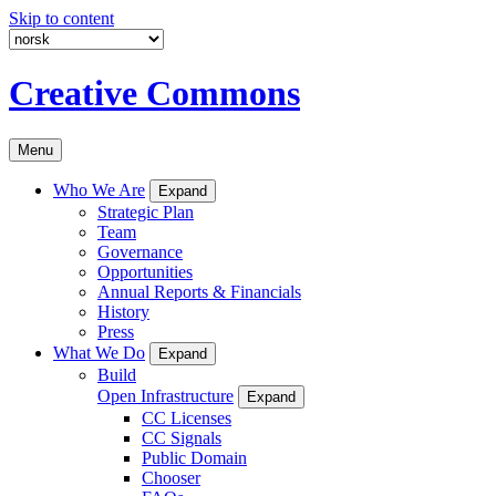
Skip to content
Creative Commons
Menu
Who We Are
Expand
Strategic Plan
Team
Governance
Opportunities
Annual Reports & Financials
History
Press
What We Do
Expand
Build
Open Infrastructure
Expand
CC Licenses
CC Signals
Public Domain
Chooser