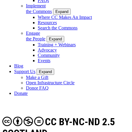
FAQs
Implement
the Commons
Expand
Where CC Makes An Impact
Resources
Search the Commons
Engage
the People
Expand
Training + Webinars
Advocacy
Community
Events
Blog
Support Us
Expand
Make a Gift
Open Infrastructure Circle
Donor FAQ
Donate
CC BY-NC-ND 2.5