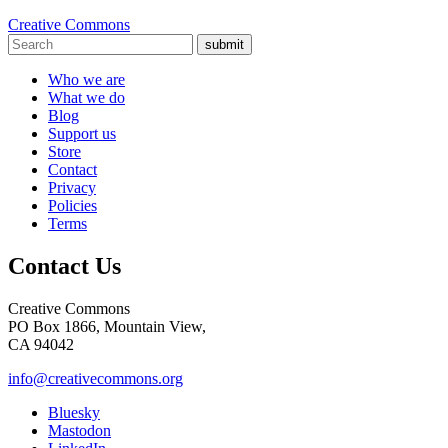
Creative Commons
submit
Who we are
What we do
Blog
Support us
Store
Contact
Privacy
Policies
Terms
Contact Us
Creative Commons
PO Box 1866, Mountain View,
CA 94042
info@creativecommons.org
Bluesky
Mastodon