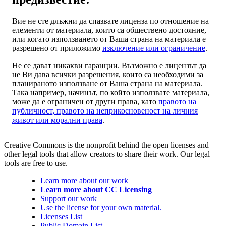
Вие не сте длъжни да спазвате лиценза по отношение на
елементи от материала, които са обществено достояние,
или когато използването от Ваша страна на материала е
разрешено от приложимо
изключение или ограничение
.
Не се дават никакви гаранции. Възможно е лицензът да
не Ви дава всички разрешения, които са необходими за
планираното използване от Ваша страна на материала.
Така например, начинът, по който използвате материала,
може да е ограничен от други права, като
правото на
публичност, правото на неприкосновеност на личния
живот или морални права
.
Creative Commons is the nonprofit behind the open licenses and
other legal tools that allow creators to share their work. Our legal
tools are free to use.
Learn more about our work
Learn more about CC Licensing
Support our work
Use the license for your own material.
Licenses List
Public Domain List