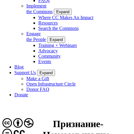
FAQs
Implement
the Commons
Expand
Where CC Makes An Impact
Resources
Search the Commons
Engage
the People
Expand
Training + Webinars
Advocacy
Community
Events
Blog
Support Us
Expand
Make a Gift
Open Infrastructure Circle
Donor FAQ
Donate
Признание-
CC