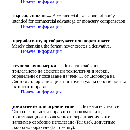
Повече информация
търговски цели
— A commercial use is one primarily
intended for commercial advantage or monetary compensation.
Повече информация
преработвате, преобразувате или доразвивате
—
Merely changing the format never creates a derivative.
Повече информация
технологични мерки
— Лицензът забранява
прилагането на ефективни технологични мерки,
определени с позоваване на член 11 от Договорa на
Световната организация за интелектуална собственост за
авторското право.
Повече информация
изключение или ограничение
— Лицензите Creative
Commons не засягат правата на ползвателите,
произтичащи от изключения и ограничения, като
например свободно използване (fair use), допустимо
свободно боравене (fair dealing).