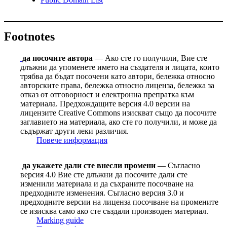
Footnotes
да посочите автора
— Ако сте го получили, Вие сте
длъжни да упоменете името на създателя и лицата, които
трябва да бъдат посочени като автори, бележка относно
авторските права, бележка относно лиценза, бележка за
отказ от отговорност и електронна препратка към
материала. Предхождащите версия 4.0 версии на
лицензите Сreative Сommons изискват също да посочите
заглавието на материала, ако сте го получили, и може да
съдържат други леки различия.
Повече информация
да укажете дали сте внесли промени
— Съгласно
версия 4.0 Вие сте длъжни да посочите дали сте
изменили материала и да съхраните посочване на
предходните изменения. Съгласно версия 3.0 и
предходните версии на лиценза посочване на промените
се изисква само ако сте създали производен материал.
Marking guide