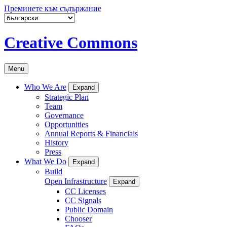
Преминете към съдържание
Creative Commons
Menu
Who We Are
Expand
Strategic Plan
Team
Governance
Opportunities
Annual Reports & Financials
History
Press
What We Do
Expand
Build
Open Infrastructure
Expand
CC Licenses
CC Signals
Public Domain
Chooser