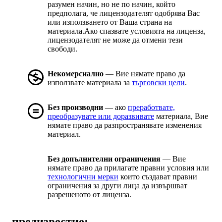
разумен начин, но не по начин, който
предполага, че лицензодателят одобрява Вас
или използването от Ваша страна на
материала.Ако спазвате условията на лиценза,
лицензодателят не може да отмени тези
свободи.
Некомерсиално
— Вие нямате право да
използвате материала за
търговски цели
.
Без производни
— ако
преработвате,
преобразувате или доразвивате
материала, Вие
нямате право да разпространявате изменения
материал.
Без допълнителни ограничения
— Вие
нямате право да прилагате правни условия или
технологични мерки
които създават правни
ограничения за други лица да извършват
разрешеното от лиценза.
предизвестие: