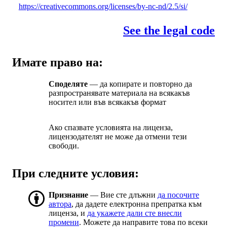
https://creativecommons.org/licenses/by-nc-nd/2.5/si/
See the legal code
Имате право на:
Споделяте
— да копирате и повторно да
разпространявате материала на всякакъв
носител или във всякакъв формат
Ако спазвате условията на лиценза,
лицензодателят не може да отмени тези
свободи.
При следните условия:
Признание
— Вие сте длъжни
да посочите
автора
, да дадете електронна препратка към
лиценза, и
да укажете дали сте внесли
промени
. Можете да направите това по всеки