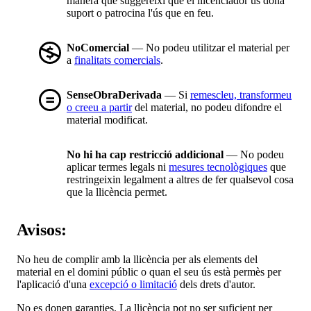
manera que suggereixi que el llicenciador us dóna
suport o patrocina l'ús que en feu.
NoComercial
— No podeu utilitzar el material per
a
finalitats comercials
.
SenseObraDerivada
— Si
remescleu, transformeu
o creeu a partir
del material, no podeu difondre el
material modificat.
No hi ha cap restricció addicional
— No podeu
aplicar termes legals ni
mesures tecnològiques
que
restringeixin legalment a altres de fer qualsevol cosa
que la llicència permet.
Avisos:
No heu de complir amb la llicència per als elements del
material en el domini públic o quan el seu ús està permès per
l'aplicació d'una
excepció o limitació
dels drets d'autor.
No es donen garanties. La llicència pot no ser suficient per