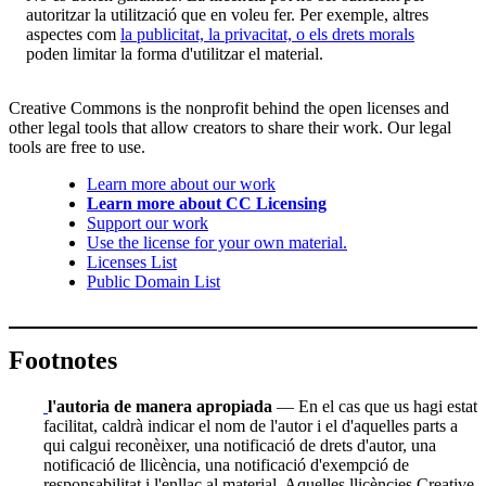
autoritzar la utilització que en voleu fer. Per exemple, altres
aspectes com
la publicitat, la privacitat, o els drets morals
poden limitar la forma d'utilitzar el material.
Creative Commons is the nonprofit behind the open licenses and
other legal tools that allow creators to share their work. Our legal
tools are free to use.
Learn more about our work
Learn more about CC Licensing
Support our work
Use the license for your own material.
Licenses List
Public Domain List
Footnotes
l'autoria de manera apropiada
— En el cas que us hagi estat
facilitat, caldrà indicar el nom de l'autor i el d'aquelles parts a
qui calgui reconèixer, una notificació de drets d'autor, una
notificació de llicència, una notificació d'exempció de
responsabilitat i l'enllaç al material. Aquelles llicències Creative