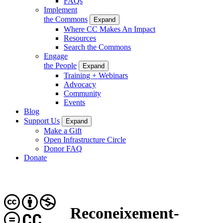
FAQs
Implement
the Commons
Expand
Where CC Makes An Impact
Resources
Search the Commons
Engage
the People
Expand
Training + Webinars
Advocacy
Community
Events
Blog
Support Us
Expand
Make a Gift
Open Infrastructure Circle
Donor FAQ
Donate
Reconeixement-
CC