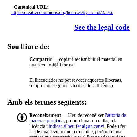
Canonical URL
https://creativecommons.org/licenses/by-nc-nd/2.5/si/
See the legal code
Sou lliure de:
Compartir
— copiar i redistribuir el material en
qualsevol mitjà i format
El llicenciador no pot revocar aquestes llibertats,
sempre que seguiu els termes de la llicència.
Amb els termes següents:
Reconeixement
— Heu de reconèixer
l'autoria de
manera apropiada
, proporcionar un enllaç a la
llicència i
indicar si heu fet algun canvi
. Podeu fer-
ho de qualsevol manera raonable, però no d'una