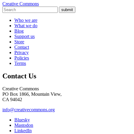
Creative Commons
submit
Who we are
What we do
Blog
Support us
Store
Contact
Privacy
Policies
Terms
Contact Us
Creative Commons
PO Box 1866, Mountain View,
CA 94042
info@creativecommons.org
Bluesky
Mastodon
LinkedIn