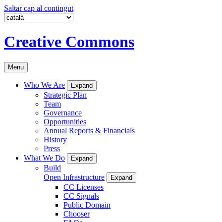
Saltar cap al contingut
Creative Commons
Menu
Who We Are
Expand
Strategic Plan
Team
Governance
Opportunities
Annual Reports & Financials
History
Press
What We Do
Expand
Build
Open Infrastructure
Expand
CC Licenses
CC Signals
Public Domain
Chooser