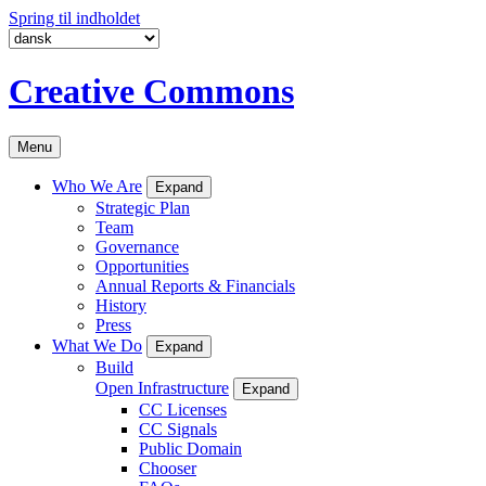
Spring til indholdet
Creative Commons
Menu
Who We Are
Expand
Strategic Plan
Team
Governance
Opportunities
Annual Reports & Financials
History
Press
What We Do
Expand
Build
Open Infrastructure
Expand
CC Licenses
CC Signals
Public Domain
Chooser