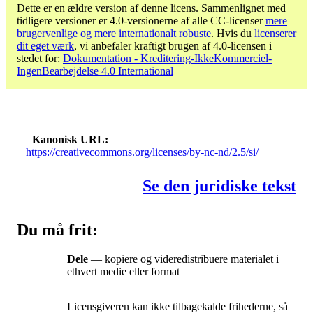
Dette er en ældre version af denne licens. Sammenlignet med
tidligere versioner er 4.0-versionerne af alle CC-licenser
mere
brugervenlige og mere internationalt robuste
. Hvis du
licenserer
dit eget værk
, vi anbefaler kraftigt brugen af ​​4.0-licensen i
stedet for:
Dokumentation - Kreditering-IkkeKommerciel-
IngenBearbejdelse 4.0 International
Kanonisk URL
https://creativecommons.org/licenses/by-nc-nd/2.5/si/
Se den juridiske tekst
Du må frit:
Dele
— kopiere og videredistribuere materialet i
ethvert medie eller format
Licensgiveren kan ikke tilbagekalde frihederne, så