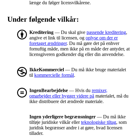
længe du følger licensvilkårene.
Under følgende vilkår:
Kreditering
— Du skal give
passende kreditering
,
angive et link til licensen, og
oplyse om der er
foretaget ændringer
. Du må gøre det på enhver
fornuftig måde, men ikke på en måde der antyder, at
licensgiveren godkender dig eller din anvendelse.
IkkeKommerciel
— Du må ikke bruge materialet
til
kommercielle formål
.
IngenBearbejdelse
— Hvis du
remixer,
omarbejder eller bygger videre på
materialet, må du
ikke distribuere det ændrede materiale.
Ingen yderligere begrænsninger
— Du må ikke
tilføje juridiske vilkår eller
teknologiske tiltag
, som
juridisk begrænser andre i at gøre, hvad licensen
tillader.