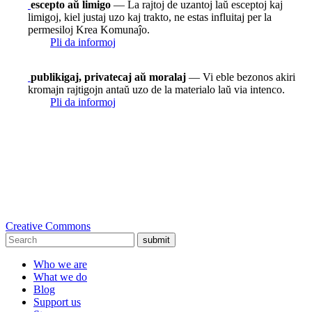
escepto aŭ limigo
— La rajtoj de uzantoj laŭ esceptoj kaj
limigoj, kiel justaj uzo kaj trakto, ne estas influitaj per la
permesiloj Krea Komunaĵo.
Pli da informoj
publikigaj, privatecaj aŭ moralaj
— Vi eble bezonos akiri
kromajn rajtigojn antaŭ uzo de la materialo laŭ via intenco.
Pli da informoj
Creative Commons
submit
Who we are
What we do
Blog
Support us