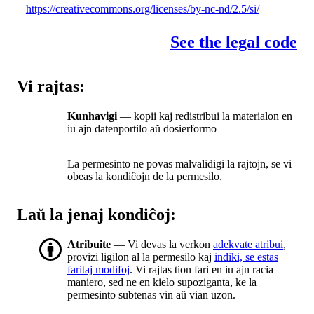
https://creativecommons.org/licenses/by-nc-nd/2.5/si/
See the legal code
Vi rajtas:
Kunhavigi
— kopii kaj redistribui la materialon en
iu ajn datenportilo aŭ dosierformo
La permesinto ne povas malvalidigi la rajtojn, se vi
obeas la kondiĉojn de la permesilo.
Laŭ la jenaj kondiĉoj:
Atribuite
— Vi devas la verkon
adekvate atribui
,
provizi ligilon al la permesilo kaj
indiki, se estas
faritaj modifoj
. Vi rajtas tion fari en iu ajn racia
maniero, sed ne en kielo supoziganta, ke la
permesinto subtenas vin aŭ vian uzon.