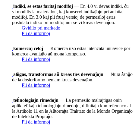
indiki, se estas faritaj modifoj
— En 4.0 vi devas indiki, ĉu
vi modifis la materialon, kaj konservi indikaĵojn pri antaŭaj
modifoj. En 3.0 kaj pli fruaj versioj de permesiloj estas
postulata indiko pri modifoj nur se vi kreas devenaĵon.
Gvidilo pri markado
Pli da informoj
komercaj celoj
— Komerca uzo estas intencata unuavice por
komerca avantaĝo aŭ mona kompenso.
Pli da informoj
aliigas, transformas aŭ kreas ties devenaĵojn
— Nura ŝanĝo
de la dosierformo neniam kreas devenaĵon.
Pli da informoj
teĥnologiajn rimedojn
— La permesilo malrajtigas onin
apliki efikajn teĥnologiajn rimedojn, difinitajn kun referenco al
la Artikolo 11 en la Aŭtorrajta Traktato de la Monda Organizaĵo
de Intelekta Propraĵo.
Pli da informoj