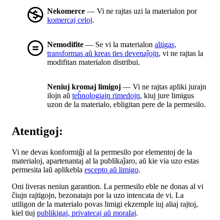
Nekomerce
— Vi ne rajtas uzi la materialon por
komercaj celoj
.
Nemodifite
— Se vi la materialon
aliigas,
transformas aŭ kreas ties devenaĵojn
, vi ne rajtas la
modifitan materialon distribui.
Neniuj kromaj limigoj
— Vi ne rajtas apliki jurajn
ilojn aŭ
teĥnologiajn rimedojn
, kiuj jure limigus
uzon de la materialo, ebligitan pere de la permesilo.
Atentigoj:
Vi ne devas konformiĝi al la permesilo por elementoj de la
materialoj, apartenantaj al la publikaĵaro, aŭ kie via uzo estas
permesita laŭ aplikebla
escepto aŭ limigo
.
Oni liveras neniun garantion. La permesilo eble ne donas al vi
ĉiujn rajtigojn, bezonatajn por la uzo intencata de vi. La
utiligon de la materialo povas limigi ekzemple iuj aliaj rajtoj,
kiel tiuj
publikigaj, privatecaj aŭ moralaj
.