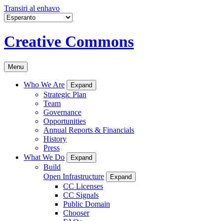
Transiri al enhavo
Creative Commons
Menu
Who We Are
Expand
Strategic Plan
Team
Governance
Opportunities
Annual Reports & Financials
History
Press
What We Do
Expand
Build
Open Infrastructure
Expand
CC Licenses
CC Signals
Public Domain
Chooser