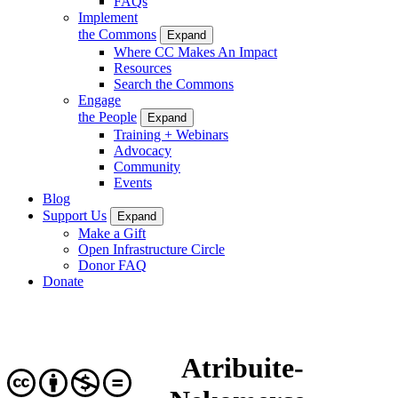
FAQs
Implement
the Commons
Expand
Where CC Makes An Impact
Resources
Search the Commons
Engage
the People
Expand
Training + Webinars
Advocacy
Community
Events
Blog
Support Us
Expand
Make a Gift
Open Infrastructure Circle
Donor FAQ
Donate
Atribuite-