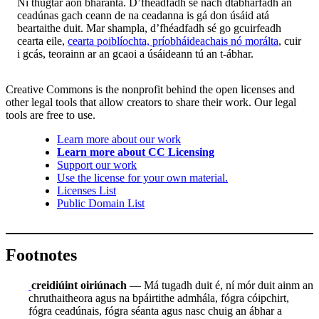
Ní thugtar aon bharánta. D’fhéadfadh sé nach dtabharfadh an
ceadúnas gach ceann de na ceadanna is gá don úsáid atá
beartaithe duit. Mar shampla, d’fhéadfadh sé go gcuirfeadh
cearta eile,
cearta poiblíochta, príobháideachais nó morálta
, cuir
i gcás, teorainn ar an gcaoi a úsáideann tú an t-ábhar.
Creative Commons is the nonprofit behind the open licenses and
other legal tools that allow creators to share their work. Our legal
tools are free to use.
Learn more about our work
Learn more about CC Licensing
Support our work
Use the license for your own material.
Licenses List
Public Domain List
Footnotes
creidiúint oiriúnach
— Má tugadh duit é, ní mór duit ainm an
chruthaitheora agus na bpáirtithe admhála, fógra cóipchirt,
fógra ceadúnais, fógra séanta agus nasc chuig an ábhar a