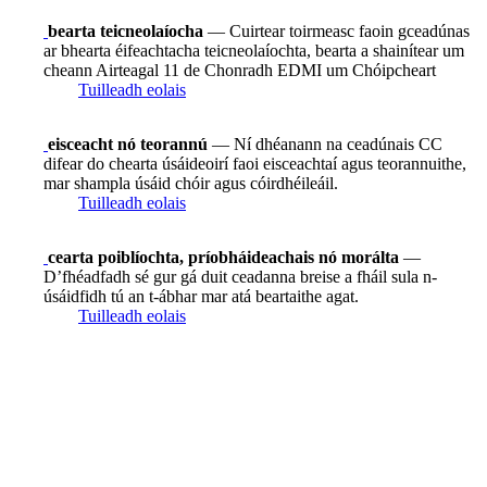
bearta teicneolaíocha
— Cuirtear toirmeasc faoin gceadúnas
ar bhearta éifeachtacha teicneolaíochta, bearta a shainítear um
cheann Airteagal 11 de Chonradh EDMI um Chóipcheart
Tuilleadh eolais
eisceacht nó teorannú
— Ní dhéanann na ceadúnais CC
difear do chearta úsáideoirí faoi eisceachtaí agus teorannuithe,
mar shampla úsáid chóir agus cóirdhéileáil.
Tuilleadh eolais
cearta poiblíochta, príobháideachais nó morálta
—
D’fhéadfadh sé gur gá duit ceadanna breise a fháil sula n-
úsáidfidh tú an t-ábhar mar atá beartaithe agat.
Tuilleadh eolais