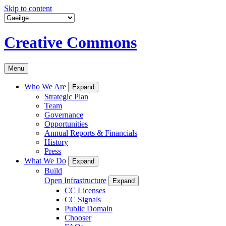
Skip to content
Creative Commons
Menu
Who We Are
Expand
Strategic Plan
Team
Governance
Opportunities
Annual Reports & Financials
History
Press
What We Do
Expand
Build
Open Infrastructure
Expand
CC Licenses
CC Signals
Public Domain
Chooser