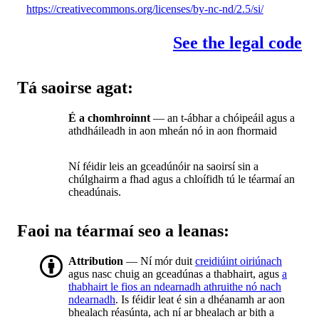
https://creativecommons.org/licenses/by-nc-nd/2.5/si/
See the legal code
Tá saoirse agat:
É a chomhroinnt
— an t-ábhar a chóipeáil agus a
athdháileadh in aon mheán nó in aon fhormaid
Ní féidir leis an gceadúnóir na saoirsí sin a
chúlghairm a fhad agus a chloífidh tú le téarmaí an
cheadúnais.
Faoi na téarmaí seo a leanas:
Attribution
— Ní mór duit
creidiúint oiriúnach
agus nasc chuig an gceadúnas a thabhairt, agus
a
thabhairt le fios an ndearnadh athruithe nó nach
ndearnadh
. Is féidir leat é sin a dhéanamh ar aon
bhealach réasúnta, ach ní ar bhealach ar bith a