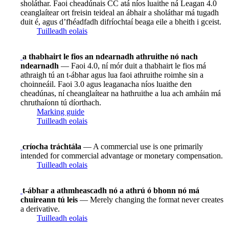
sholáthar. Faoi cheadúnais CC atá níos luaithe ná Leagan 4.0
ceanglaítear ort freisin teideal an ábhair a sholáthar má tugadh
duit é, agus d’fhéadfadh difríochtaí beaga eile a bheith i gceist.
Tuilleadh eolais
a thabhairt le fios an ndearnadh athruithe nó nach
ndearnadh
— Faoi 4.0, ní mór duit a thabhairt le fios má
athraigh tú an t-ábhar agus lua faoi athruithe roimhe sin a
choinneáil. Faoi 3.0 agus leaganacha níos luaithe den
cheadúnas, ní cheanglaítear na hathruithe a lua ach amháin má
chruthaíonn tú díorthach.
Marking guide
Tuilleadh eolais
críocha tráchtála
— A commercial use is one primarily
intended for commercial advantage or monetary compensation.
Tuilleadh eolais
t-ábhar a athmheascadh nó a athrú ó bhonn nó má
chuireann tú leis
— Merely changing the format never creates
a derivative.
Tuilleadh eolais