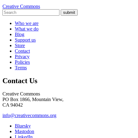
Creative Commons
submit
Who we are
What we do
Blog
Support us
Store
Contact
Privacy
Policies
Terms
Contact Us
Creative Commons
PO Box 1866, Mountain View,
CA 94042
info@creativecommons.org
Bluesky
Mastodon
LinkedIn