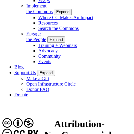
FAQs
Implement
the Commons
Expand
Where CC Makes An Impact
Resources
Search the Commons
Engage
the People
Expand
Training + Webinars
Advocacy
Community
Events
Blog
Support Us
Expand
Make a Gift
Open Infrastructure Circle
Donor FAQ
Donate
Attribution-
CC BY-