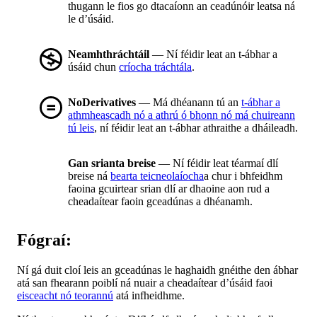
thugann le fios go dtacaíonn an ceadúnóir leatsa ná
le d’úsáid.
Neamhthráchtáil
— Ní féidir leat an t-ábhar a
úsáid chun
críocha tráchtála
.
NoDerivatives
— Má dhéanann tú an
t-ábhar a
athmheascadh nó a athrú ó bhonn nó má chuireann
tú leis
, ní féidir leat an t-ábhar athraithe a dháileadh.
Gan srianta breise
— Ní féidir leat téarmaí dlí
breise ná
bearta teicneolaíocha
a chur i bhfeidhm
faoina gcuirtear srian dlí ar dhaoine aon rud a
cheadaítear faoin gceadúnas a dhéanamh.
Fógraí:
Ní gá duit cloí leis an gceadúnas le haghaidh gnéithe den ábhar
atá san fhearann poiblí ná nuair a cheadaítear d’úsáid faoi
eisceacht nó teorannú
atá infheidhme.