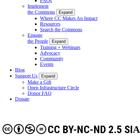
FAQs
Implement
the Commons
Expand
Where CC Makes An Impact
Resources
Search the Commons
Engage
the People
Expand
Training + Webinars
Advocacy
Community
Events
Blog
Support Us
Expand
Make a Gift
Open Infrastructure Circle
Donor FAQ
Donate
CC BY-NC-ND 2.5 SI
A