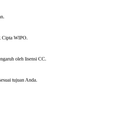
an.
ak Cipta WIPO.
ngaruh oleh lisensi CC.
suai tujuan Anda.