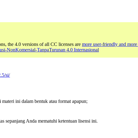
ons, the 4.0 versions of all CC licenses are
more user-friendly and more 
busi-NonKomersial-TanpaTurunan 4.0 Internasional
.5/si/
ateri ini dalam bentuk atau format apapun;
tas sepanjang Anda mematuhi ketentuan lisensi ini.