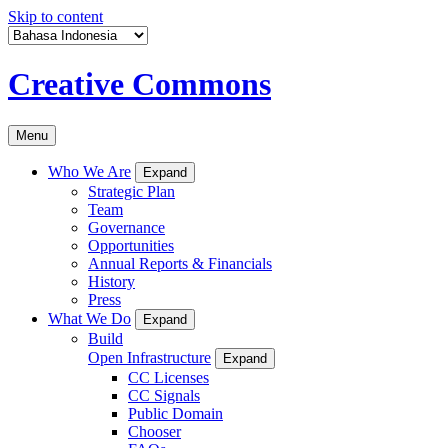
Skip to content
Creative Commons
Menu
Who We Are
Expand
Strategic Plan
Team
Governance
Opportunities
Annual Reports & Financials
History
Press
What We Do
Expand
Build
Open Infrastructure
Expand
CC Licenses
CC Signals
Public Domain
Chooser