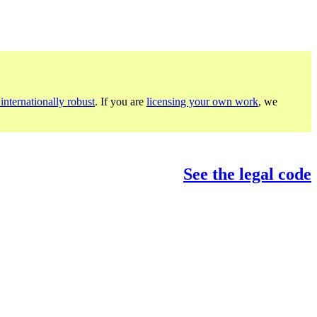
internationally robust
. If you are
licensing your own work
, we
See the legal code