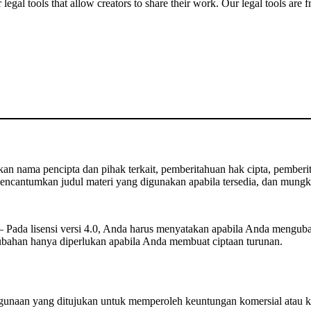
gal tools that allow creators to share their work. Our legal tools are fr
 nama pencipta dan pihak terkait, pemberitahuan hak cipta, pemberita
ncantumkan judul materi yang digunakan apabila tersedia, dan mungki
Pada lisensi versi 4.0, Anda harus menyatakan apabila Anda mengub
rubahan hanya diperlukan apabila Anda membuat ciptaan turunan.
unaan yang ditujukan untuk memperoleh keuntungan komersial atau k