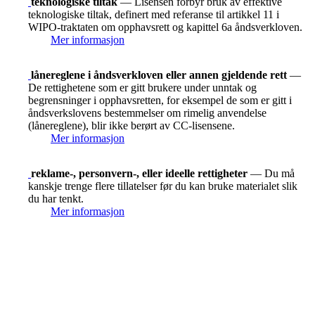
teknologiske tiltak
— Lisensen forbyr bruk av effektive
teknologiske tiltak, definert med referanse til artikkel 11 i
WIPO-traktaten om opphavsrett og kapittel 6a åndsverkloven.
Mer informasjon
lånereglene i åndsverkloven eller annen gjeldende rett
—
De rettighetene som er gitt brukere under unntak og
begrensninger i opphavsretten, for eksempel de som er gitt i
åndsverkslovens bestemmelser om rimelig anvendelse
(lånereglene), blir ikke berørt av CC-lisensene.
Mer informasjon
reklame-, personvern-, eller ideelle rettigheter
— Du må
kanskje trenge flere tillatelser før du kan bruke materialet slik
du har tenkt.
Mer informasjon