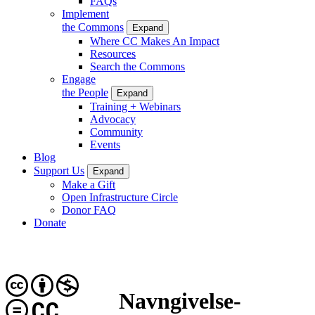
FAQs
Implement
the Commons
Expand
Where CC Makes An Impact
Resources
Search the Commons
Engage
the People
Expand
Training + Webinars
Advocacy
Community
Events
Blog
Support Us
Expand
Make a Gift
Open Infrastructure Circle
Donor FAQ
Donate
Navngivelse-
CC