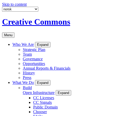
Skip to content
Creative Commons
Menu
Who We Are
Expand
Strategic Plan
Team
Governance
Opportunities
Annual Reports & Financials
History
Press
What We Do
Expand
Build
Open Infrastructure
Expand
CC Licenses
CC Signals
Public Domain
Chooser