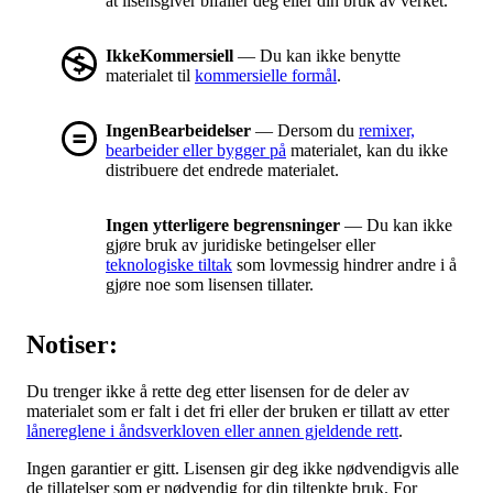
at lisensgiver bifaller deg eller din bruk av verket.
IkkeKommersiell
— Du kan ikke benytte
materialet til
kommersielle formål
.
IngenBearbeidelser
— Dersom du
remixer,
bearbeider eller bygger på
materialet, kan du ikke
distribuere det endrede materialet.
Ingen ytterligere begrensninger
— Du kan ikke
gjøre bruk av juridiske betingelser eller
teknologiske tiltak
som lovmessig hindrer andre i å
gjøre noe som lisensen tillater.
Notiser:
Du trenger ikke å rette deg etter lisensen for de deler av
materialet som er falt i det fri eller der bruken er tillatt av etter
lånereglene i åndsverkloven eller annen gjeldende rett
.
Ingen garantier er gitt. Lisensen gir deg ikke nødvendigvis alle
de tillatelser som er nødvendig for din tiltenkte bruk. For