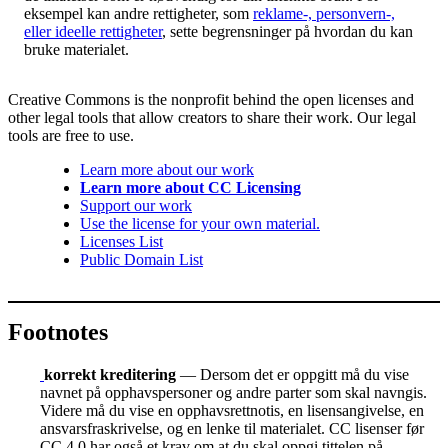
eksempel kan andre rettigheter, som
reklame-, personvern-,
eller ideelle rettigheter
, sette begrensninger på hvordan du kan
bruke materialet.
Creative Commons is the nonprofit behind the open licenses and
other legal tools that allow creators to share their work. Our legal
tools are free to use.
Learn more about our work
Learn more about CC Licensing
Support our work
Use the license for your own material.
Licenses List
Public Domain List
Footnotes
korrekt kreditering
— Dersom det er oppgitt må du vise
navnet på opphavspersoner og andre parter som skal navngis.
Videre må du vise en opphavsrettnotis, en lisensangivelse, en
ansvarsfraskrivelse, og en lenke til materialet. CC lisenser før
CC 4.0 har også et krav om at du skal oppgi tittelen på