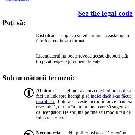
See the legal code
Poți să:
Distribui
— copiază și redistribuie această operă
în orice mediu sau format
Licențiatorul nu poate revoca aceste drepturi atât
timp cât respectați termenii licenței.
Sub următorii termeni:
Atribuire
— Trebuie să acorzi
creditul potrivit
, să
faci un link spre licență și
să indici dacă s-au făcut
modificări
. Poți face aceste lucruri în orice manieră
rezonabilă, dar nu în vreun mod care să sugereze
că licențiatorul te sprijină pe tine sau modul tău de
folosire a operei.
Necomercial
— Nu poți folosi această operă în