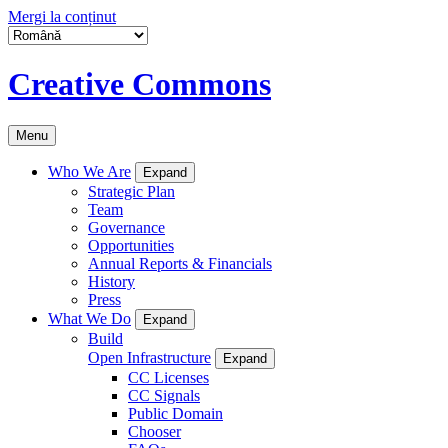
Mergi la conținut
Creative Commons
Menu
Who We Are
Expand
Strategic Plan
Team
Governance
Opportunities
Annual Reports & Financials
History
Press
What We Do
Expand
Build
Open Infrastructure
Expand
CC Licenses
CC Signals
Public Domain
Chooser