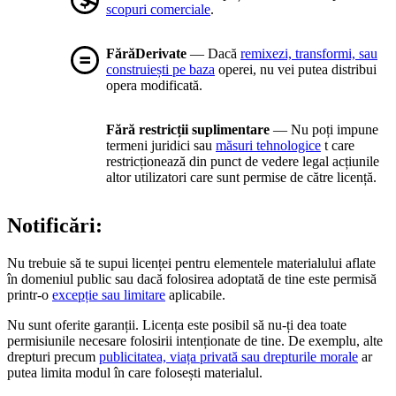
scopuri comerciale
.
FărăDerivate
— Dacă
remixezi, transformi, sau
construiești pe baza
operei, nu vei putea distribui
opera modificată.
Fără restricții suplimentare
— Nu poți impune
termeni juridici sau
măsuri tehnologice
t care
restricționează din punct de vedere legal acțiunile
altor utilizatori care sunt permise de către licență.
Notificări:
Nu trebuie să te supui licenței pentru elementele materialului aflate
în domeniul public sau dacă folosirea adoptată de tine este permisă
printr-o
excepție sau limitare
aplicabile.
Nu sunt oferite garanții. Licența este posibil să nu-ți dea toate
permisiunile necesare folosirii intenționate de tine. De exemplu, alte
drepturi precum
publicitatea, viața privată sau drepturile morale
ar
putea limita modul în care folosești materialul.