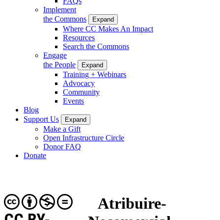
FAQs
Implement
the Commons
Expand
Where CC Makes An Impact
Resources
Search the Commons
Engage
the People
Expand
Training + Webinars
Advocacy
Community
Events
Blog
Support Us
Expand
Make a Gift
Open Infrastructure Circle
Donor FAQ
Donate
Atribuire-
CC BY-