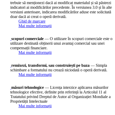
trebuie să menționezi dacă ai modificat materialul și să păstrezi
indicatori ai modificărilor precedente. În versiunea 3.0 și în alte
versiuni anterioare, indicarea modificărilor aduse este solicitată
doar dacă ai creat o operă derivată.
Ghid de marcare
Mai multe informații
scopuri comerciale
— O utilizare în scopuri comerciale este o
utilizare destinată obținerii unui avantaj comercial sau unei
compensații financiare.
Mai multe informații
remixezi, transformi, sau construiești pe baza
— Simpla
schimbare a formatului nu crează niciodată o operă derivată.
Mai multe informații
măsuri tehnologice
— Licența interzice aplicarea măsurilor
tehnologice efective, definite prin referință la Articolul 11 al
Tratatului privind Dreptul de Autor al Organizației Mondiale a
Proprietății Intelectuale
Mai multe informații