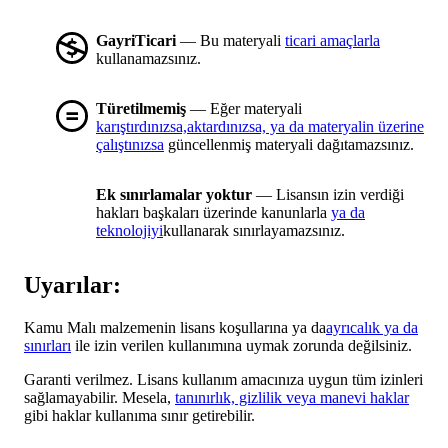
GayriTicari
— Bu materyali
ticari amaçlarla
kullanamazsınız.
Türetilmemiş
— Eğer materyali
karıştırdınızsa,aktardınızsa, ya da materyalin üzerine
çalıştınızsa
güncellenmiş materyali dağıtamazsınız.
Ek sınırlamalar yoktur
— Lisansın izin verdiği
hakları başkaları üzerinde kanunlarla
ya da
teknolojiyi
kullanarak sınırlayamazsınız.
Uyarılar:
Kamu Malı malzemenin lisans koşullarına ya da
ayrıcalık ya da
sınırları
ile izin verilen kullanımına uymak zorunda değilsiniz.
Garanti verilmez. Lisans kullanım amacınıza uygun tüm izinleri
sağlamayabilir. Mesela,
tanınırlık, gizlilik veya manevi haklar
gibi haklar kullanıma sınır getirebilir.