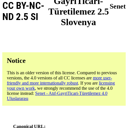
GayriTicari-
CC BY-NC-
Senet
Türetilemez 2.5
ND 2.5 SI
Slovenya
Notice
This is an older version of this license. Compared to previous
versions, the 4.0 versions of all CC licenses are
more user-
friendly and more internationally robust
. If you are
licensing
your own work
, we strongly recommend the use of the 4.0
license instead:
Senet - Atıf-GayriTicari-Türetilemez 4.0
Uluslararası
Canonical URL