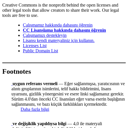
Creative Commons is the nonprofit behind the open licenses and
other legal tools that allow creators to share their work. Our legal
tools are free to use.
Çalışmamız hakkında dahasını öğrenin
CC Lisanslama hakkında dahasını öğrenin
Çalışmamızı destekleyin
Lisansı kendi materyaliniz için kullanın.
Licenses List
Public Domain List
Footnotes
uygun referans vermeli
— Eğer sağlanmışsa, yaratıcısının ve
alıntı gruplarının isimlerini, telif hakkı bildirimini, lisans
uyarısını, gizlilik yönergesini ve esere linki sağlamanız gerekir.
Sürüm 4.0'dan önceki CC lisansları eğer varsa eserin başlığının
sağlanmasını, ve bazı küçük farklılıkları içermektedir.
Daha fazla bilgi
ve değişiklik yapıldıysa bilgi
— 4,0 ile materyali