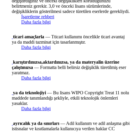
değiştirdiğiniz ve önceki değişiklikleri koruduğunuzu
belirtmeniz gerekir. 3,0 ve önceki lisans sürümlerinde,
değişikliklerin gösterilmesi sadece türetilen eserlerde gerekliydi.
İşaretleme rehberi
Daha fazla bilgi
ticari amaçlarla
— Tticari kullanımı öncelikle ticari avantaj
ya da maddi tazminat için tasarlanmıştır.
Daha fazla bilgi
karıştırdınızsa,aktardınızsa, ya da materyalin üzerine
çalıştınızsa
— Formatta belli belirsiz değişiklik türetilmiş eser
yaratmaz.
Daha fazla bilgi
ya da teknolojiyi
— Bu lisans WIPO Copyright Treat 11 nolu
maddede tanımlandığı şekliyle, etkili teknolojik önlemleri
yasaklar.
Daha fazla bilgi
ayrıcalık ya da sınırları
— Adil kullanım ve adil anlaşma gibi
istisnalar ve kısıtlamalarla kullanıcıya verilen haklar CC