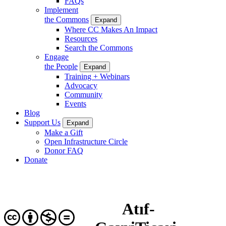
FAQs
Implement
the Commons
Expand
Where CC Makes An Impact
Resources
Search the Commons
Engage
the People
Expand
Training + Webinars
Advocacy
Community
Events
Blog
Support Us
Expand
Make a Gift
Open Infrastructure Circle
Donor FAQ
Donate
Atıf-