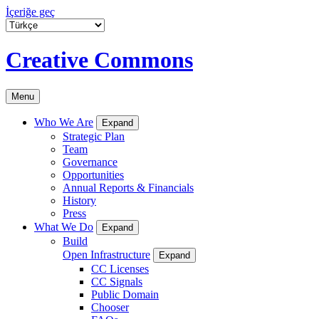
İçeriğe geç
Creative Commons
Menu
Who We Are
Expand
Strategic Plan
Team
Governance
Opportunities
Annual Reports & Financials
History
Press
What We Do
Expand
Build
Open Infrastructure
Expand
CC Licenses
CC Signals
Public Domain
Chooser