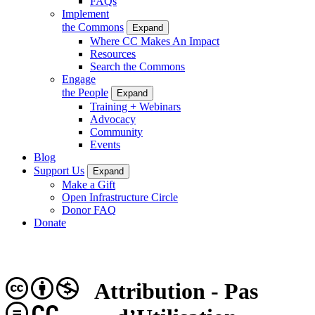
FAQs
Implement
the Commons
Expand
Where CC Makes An Impact
Resources
Search the Commons
Engage
the People
Expand
Training + Webinars
Advocacy
Community
Events
Blog
Support Us
Expand
Make a Gift
Open Infrastructure Circle
Donor FAQ
Donate
Attribution - Pas
CC