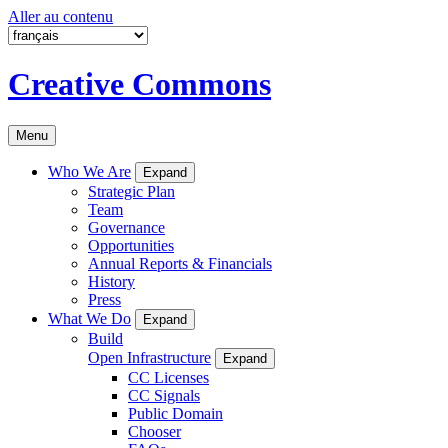
Aller au contenu
Creative Commons
Menu
Who We Are
Expand
Strategic Plan
Team
Governance
Opportunities
Annual Reports & Financials
History
Press
What We Do
Expand
Build
Open Infrastructure
Expand
CC Licenses
CC Signals
Public Domain
Chooser