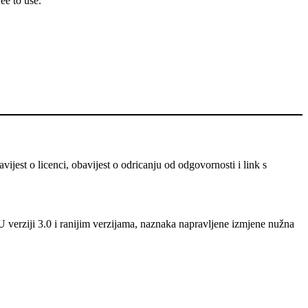
ee to use.
ijest o licenci, obavijest o odricanju od odgovornosti i link s
U verziji 3.0 i ranijim verzijama, naznaka napravljene izmjene nužna