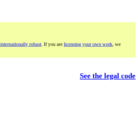
internationally robust
. If you are
licensing your own work
, we
See the legal code