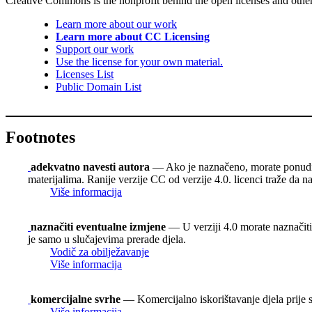
Creative Commons is the nonprofit behind the open licenses and other le
Learn more about our work
Learn more about CC Licensing
Support our work
Use the license for your own material.
Licenses List
Public Domain List
Footnotes
adekvatno navesti autora
— Ako je naznačeno, morate ponuditi i
materijalima. Ranije verzije CC od verzije 4.0. licenci traže da n
Više informacija
naznačiti eventualne izmjene
— U verziji 4.0 morate naznačiti 
je samo u slučajevima prerade djela.
Vodič za obilježavanje
Više informacija
komercijalne svrhe
— Komercijalno iskorištavanje djela prije s
Više informacija