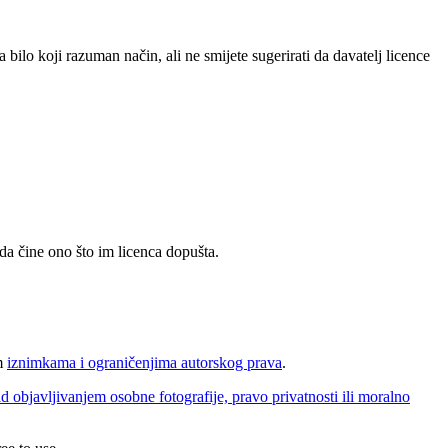
a bilo koji razuman način, ali ne smijete sugerirati da davatelj licence
da čine ono što im licenca dopušta.
im
iznimkama i ograničenjima autorskog prava
.
d objavljivanjem osobne fotografije, pravo privatnosti ili moralno