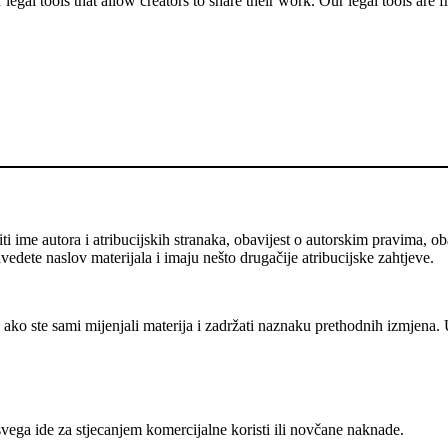
gal tools that allow creators to share their work. Our legal tools are fr
me autora i atribucijskih stranaka, obavijest o autorskim pravima, obav
avedete naslov materijala i imaju nešto drugačije atribucijske zahtjeve.
ako ste sami mijenjali materija i zadržati naznaku prethodnih izmjena. 
vega ide za stjecanjem komercijalne koristi ili novčane naknade.