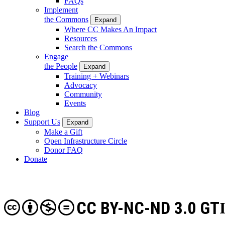
FAQs
Implement
the Commons
Expand
Where CC Makes An Impact
Resources
Search the Commons
Engage
the People
Expand
Training + Webinars
Advocacy
Community
Events
Blog
Support Us
Expand
Make a Gift
Open Infrastructure Circle
Donor FAQ
Donate
CC BY-NC-ND 3.0 GT