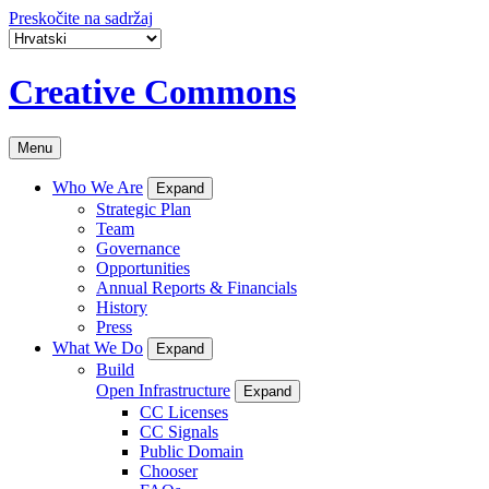
Preskočite na sadržaj
Creative Commons
Menu
Who We Are
Expand
Strategic Plan
Team
Governance
Opportunities
Annual Reports & Financials
History
Press
What We Do
Expand
Build
Open Infrastructure
Expand
CC Licenses
CC Signals
Public Domain
Chooser