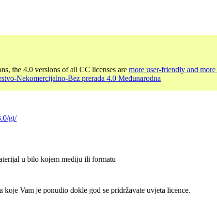
ons, the 4.0 versions of all CC licenses are
more user-friendly and more 
rstvo-Nekomercijalno-Bez prerada 4.0 Međunarodna
.0/gt/
terijal u bilo kojem mediju ili formatu
a koje Vam je ponudio dokle god se pridržavate uvjeta licence.