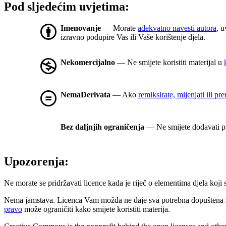
Pod sljedećim uvjetima:
Imenovanje
— Morate
adekvatno navesti autora
, u
izravno podupire Vas ili Vaše korištenje djela.
Nekomercijalno
— Ne smijete koristiti materijal u
NemaDerivata
— Ako
remiksirate, mijenjati ili pr
Bez daljnjih ograničenja
— Ne smijete dodavati pr
Upozorenja:
Ne morate se pridržavati licence kada je riječ o elementima djela koji
Nema jamstava. Licenca Vam možda ne daje sva potrebna dopuštena za
pravo
može ograničiti kako smijete koristiti materija.