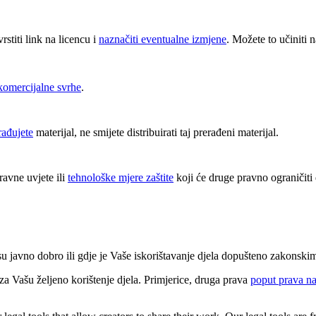
vrstiti link na licencu i
naznačiti eventualne izmjene
. Možete to učiniti n
komercijalne svrhe
.
erađujete
materijal, ne smijete distribuirati taj prerađeni materijal.
avne uvjete ili
tehnološke mjere zaštite
koji će druge pravno ograničiti 
 su javno dobro ili gdje je Vaše iskorištavanje djela dopušteno zakonsk
 Vašu željeno korištenje djela. Primjerice, druga prava
poput prava na