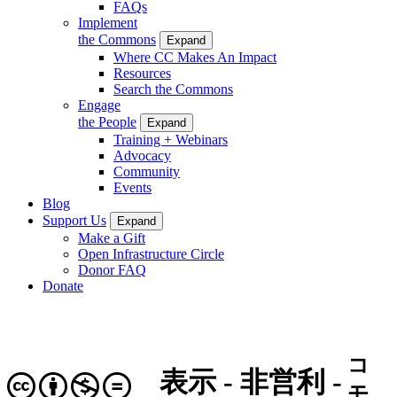
FAQs
Implement
the Commons
Expand
Where CC Makes An Impact
Resources
Search the Commons
Engage
the People
Expand
Training + Webinars
Advocacy
Community
Events
Blog
Support Us
Expand
Make a Gift
Open Infrastructure Circle
Donor FAQ
Donate
コ
表示 - 非営利 -
モ