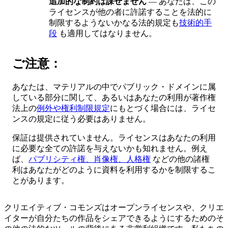
追加的な制約は課せません
— あなたは、この
ライセンスが他の者に許諾することを法的に
制限するようないかなる法的規定も
技術的手
段
も適用してはなりません。
ご注意：
あなたは、マテリアルの中でパブリック・ドメインに属
している部分に関して、あるいはあなたの利用が著作権
法上の
例外や権利制限規定
にもとづく場合には、ライセ
ンスの規定に従う必要はありません。
保証は提供されていません。ライセンスはあなたの利用
に必要な全ての許諾を与えないかも知れません。例え
ば、
パブリシティ権、肖像権、人格権
などの他の諸権
利はあなたがどのように資料を利用するかを制限するこ
とがあります。
クリエイティブ・コモンズはオープンライセンスや、クリエ
イターが自分たちの作品をシェアできるようにするためのそ