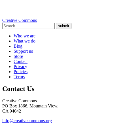
Creative Commons
submit
Who we are
What we do
Blog
Support us
Store
Contact
Privacy
Policies
Terms
Contact Us
Creative Commons
PO Box 1866, Mountain View,
CA 94042
info@creativecommons.org