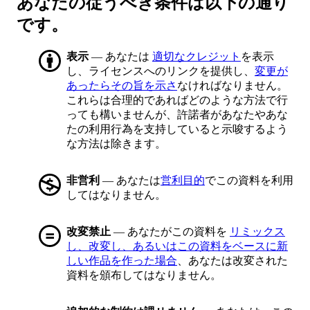
あなたの従うべき条件は以下の通り
です。
表示
— あなたは
適切なクレジット
を表示
し、ライセンスへのリンクを提供し、
変更が
あったらその旨を示さ
なければなりません。
これらは合理的であればどのような方法で行
っても構いませんが、許諾者があなたやあな
たの利用行為を支持していると示唆するよう
な方法は除きます。
非営利
— あなたは
営利目的
でこの資料を利用
してはなりません。
改変禁止
— あなたがこの資料を
リミックス
し、改変し、あるいはこの資料をベースに新
しい作品を作った場合
、あなたは改変された
資料を頒布してはなりません。