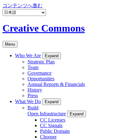
コンテンツへ進む
Creative Commons
Menu
Who We Are
Expand
Strategic Plan
Team
Governance
Opportunities
Annual Reports & Financials
History
Press
What We Do
Expand
Build
Open Infrastructure
Expand
CC Licenses
CC Signals
Public Domain
Chooser