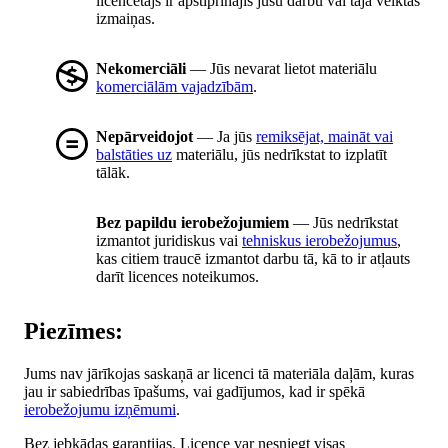
licencētājs ir apstiprinājis jūsu darbu vai tajā veiktās
izmaiņas.
Nekomerciāli
— Jūs nevarat lietot materiālu
komerciālām vajadzībām
.
Nepārveidojot
— Ja jūs
remiksējat, maināt vai
balstāties uz
materiālu, jūs nedrīkstat to izplatīt
tālāk.
Bez papildu ierobežojumiem
— Jūs nedrīkstat
izmantot juridiskus vai
tehniskus ierobežojumus
,
kas citiem traucē izmantot darbu tā, kā to ir atļauts
darīt licences noteikumos.
Piezīmes:
Jums nav jārīkojas saskaņā ar licenci tā materiāla daļām, kuras
jau ir sabiedrības īpašums, vai gadījumos, kad ir spēkā
ierobežojumu izņēmumi
.
Bez jebkādas garantijas. Licence var nesniegt visas