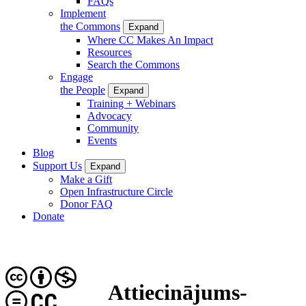
FAQs
Implement
the Commons
Expand
Where CC Makes An Impact
Resources
Search the Commons
Engage
the People
Expand
Training + Webinars
Advocacy
Community
Events
Blog
Support Us
Expand
Make a Gift
Open Infrastructure Circle
Donor FAQ
Donate
Attiecinājums-
CC