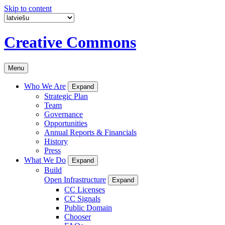
Skip to content
Creative Commons
Menu
Who We Are
Expand
Strategic Plan
Team
Governance
Opportunities
Annual Reports & Financials
History
Press
What We Do
Expand
Build
Open Infrastructure
Expand
CC Licenses
CC Signals
Public Domain
Chooser