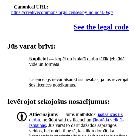
Canonical URL
https://creativecommons.org/licenses/by-nc-nd/3.0/gt/
See the legal code
Jūs varat brīvi:
Koplietot
— kopēt un izplatīt darbu tālāk jebkādā
vidē un formātā
Licencētājs nevar atsaukt šīs tiesības, ja jūs ievērojat
šos licences noteikumus.
Ievērojot sekojošus nosacījumus:
Attiecinājums
— Jums ir atbilstoši
jāatsaucas uz
darbu
, norādot saiti uz licenci un
jānorāda veiktās
izmaiņas
. Jūs varat to darīt dažādos saprātīgos
veidos, bet noteikti ne tā, kas liktu domāt, ka