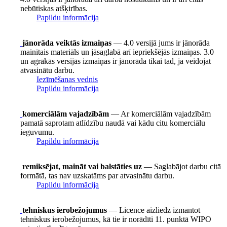
nebūtiskas atšķirības.
Papildu informācija
jānorāda veiktās izmaiņas
— 4.0 versijā jums ir jānorāda
mainītais materiāls un jāsaglabā arī iepriekšējās izmaiņas. 3.0
un agrākās versijās izmaiņas ir jānorāda tikai tad, ja veidojat
atvasinātu darbu.
Iezīmēšanas vednis
Papildu informācija
komerciālām vajadzībām
— Ar komerciālām vajadzībām
pamatā saprotam atlīdzību naudā vai kādu citu komerciālu
ieguvumu.
Papildu informācija
remiksējat, maināt vai balstāties uz
— Saglabājot darbu citā
formātā, tas nav uzskatāms par atvasinātu darbu.
Papildu informācija
tehniskus ierobežojumus
— Licence aizliedz izmantot
tehniskus ierobežojumus, kā tie ir norādīti 11. punktā WIPO