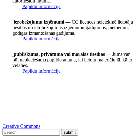
autortiesību līgumā.
Papildu informācija
ierobežojumu izņēmumi
— CC licences neietekmē lietotāju
tiesības un ierobežojumus izņēmumu gadījumos, piemēram,
godīgās izmantošanas gadījumā.
Papildu informācija
publiskuma, privātuma vai morālās tiesības
— Jums var
būt nepieciešama papildu atļauja, lai lietotu materiālu tā, kā to
vēlaties.
Papildu informācija
Creative Commons
submit