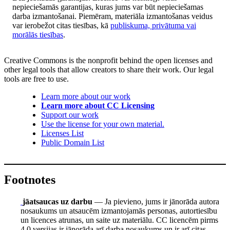
nepieciešamās garantijas, kuras jums var būt nepieciešamas
darba izmantošanai. Piemēram, materiāla izmantošanas veidus
var ierobežot citas tiesības, kā
publiskuma, privātuma vai
morālās tiesības
.
Creative Commons is the nonprofit behind the open licenses and
other legal tools that allow creators to share their work. Our legal
tools are free to use.
Learn more about our work
Learn more about CC Licensing
Support our work
Use the license for your own material.
Licenses List
Public Domain List
Footnotes
jāatsaucas uz darbu
— Ja pievieno, jums ir jānorāda autora
nosaukums un atsaucēm izmantojamās personas, autortiesību
un licences atrunas, un saite uz materiālu. CC licencēm pirms
4.0 versijas ir jānorāda arī darba nosaukums un ir arī citas