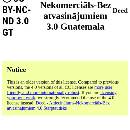
Nekomerciāls-Bez
BY-NC-
Deed
atvasinājumiem
ND 3.0
3.0 Guatemala
GT
Notice
This is an older version of this license. Compared to previous
versions, the 4.0 versions of all CC licenses are
more user-
friendly and more internationally robust
. If you are
licensing
your own work
, we strongly recommend the use of the 4.0
license instead:
Deed - Attiecinājums-Nekomerciāls-Bez
atvasinājumiem 4.0 Starptautisks