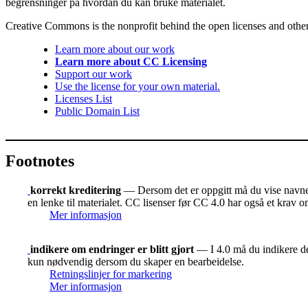
begrensninger på hvordan du kan bruke materialet.
Creative Commons is the nonprofit behind the open licenses and other le
Learn more about our work
Learn more about CC Licensing
Support our work
Use the license for your own material.
Licenses List
Public Domain List
Footnotes
korrekt kreditering
— Dersom det er oppgitt må du vise navnet 
en lenke til materialet. CC lisenser før CC 4.0 har også et krav o
Mer informasjon
indikere om endringer er blitt gjort
— I 4.0 må du indikere der
kun nødvendig dersom du skaper en bearbeidelse.
Retningslinjer for markering
Mer informasjon