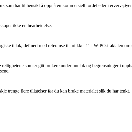
k som har til hensikt å oppnå en kommersiell fordel eller i ervervsøye
kaper ikke en bearbeidelse.
iske tiltak, definert med referanse til artikkel 11 i WIPO-traktaten om
ettighetene som er gitt brukere under unntak og begrensninger i oppha
nsene.
 trenge flere tillatelser før du kan bruke materialet slik du har tenkt.