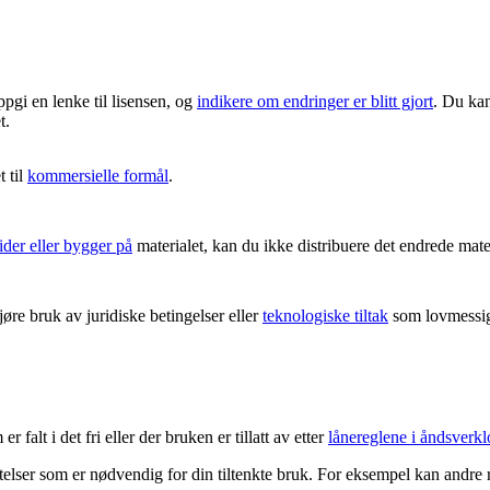
ppgi en lenke til lisensen, og
indikere om endringer er blitt gjort
. Du kan
t.
 til
kommersielle formål
.
ider eller bygger på
materialet, kan du ikke distribuere det endrede mater
re bruk av juridiske betingelser eller
teknologiske tiltak
som lovmessig 
 falt i det fri eller der bruken er tillatt av etter
lånereglene i åndsverkl
latelser som er nødvendig for din tiltenkte bruk. For eksempel kan andre 