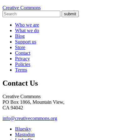
Creative Commons
submit
Who we are
What we do
Blog
Support us
Store
Contact
Privacy
Policies
Terms
Contact Us
Creative Commons
PO Box 1866, Mountain View,
CA 94042
info@creativecommons.org
Bluesky
Mastodon