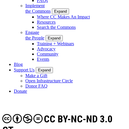
FAQs
Implement
the Commons
Expand
Where CC Makes An Impact
Resources
Search the Commons
Engage
the People
Expand
Training + Webinars
Advocacy
Community
Events
Blog
Support Us
Expand
Make a Gift
Open Infrastructure Circle
Donor FAQ
Donate
CC BY-NC-ND 3.0