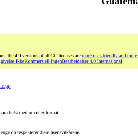
Guatema
ons, the 4.0 versions of all CC licenses are
more user-friendly and more 
givelse-IkkeKommersiell-IngenBearbeidelser 4.0 Internasjonal
.0/gt/
 som helst medium eller format
lenge du respekterer disse lisensvilkårene.