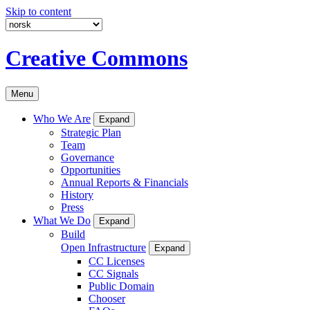
Skip to content
Creative Commons
Menu
Who We Are
Expand
Strategic Plan
Team
Governance
Opportunities
Annual Reports & Financials
History
Press
What We Do
Expand
Build
Open Infrastructure
Expand
CC Licenses
CC Signals
Public Domain
Chooser