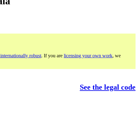
la
internationally robust
. If you are
licensing your own work
, we
See the legal code