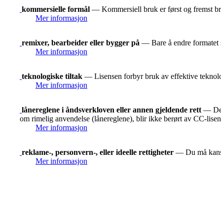
kommersielle formål
— Kommersiell bruk er først og fremst bru
Mer informasjon
remixer, bearbeider eller bygger på
— Bare å endre formatet s
Mer informasjon
teknologiske tiltak
— Lisensen forbyr bruk av effektive teknolog
Mer informasjon
lånereglene i åndsverkloven eller annen gjeldende rett
— De r
om rimelig anvendelse (lånereglene), blir ikke berørt av CC-lise
Mer informasjon
reklame-, personvern-, eller ideelle rettigheter
— Du må kanskje
Mer informasjon