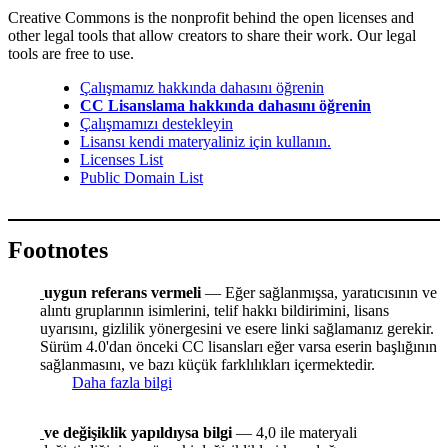
Creative Commons is the nonprofit behind the open licenses and
other legal tools that allow creators to share their work. Our legal
tools are free to use.
Çalışmamız hakkında dahasını öğrenin
CC Lisanslama hakkında dahasını öğrenin
Çalışmamızı destekleyin
Lisansı kendi materyaliniz için kullanın.
Licenses List
Public Domain List
Footnotes
uygun referans vermeli
— Eğer sağlanmışsa, yaratıcısının ve
alıntı gruplarının isimlerini, telif hakkı bildirimini, lisans
uyarısını, gizlilik yönergesini ve esere linki sağlamanız gerekir.
Sürüm 4.0'dan önceki CC lisansları eğer varsa eserin başlığının
sağlanmasını, ve bazı küçük farklılıkları içermektedir.
Daha fazla bilgi
ve değişiklik yapıldıysa bilgi
— 4,0 ile materyali