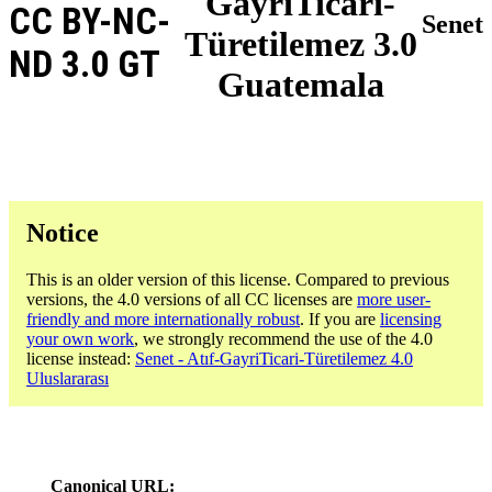
GayriTicari-
CC BY-NC-
Senet
Türetilemez 3.0
ND 3.0 GT
Guatemala
Notice
This is an older version of this license. Compared to previous
versions, the 4.0 versions of all CC licenses are
more user-
friendly and more internationally robust
. If you are
licensing
your own work
, we strongly recommend the use of the 4.0
license instead:
Senet - Atıf-GayriTicari-Türetilemez 4.0
Uluslararası
Canonical URL