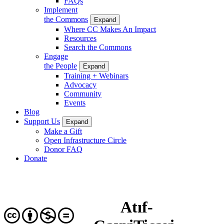
FAQs
Implement
the Commons
Expand
Where CC Makes An Impact
Resources
Search the Commons
Engage
the People
Expand
Training + Webinars
Advocacy
Community
Events
Blog
Support Us
Expand
Make a Gift
Open Infrastructure Circle
Donor FAQ
Donate
Atıf-