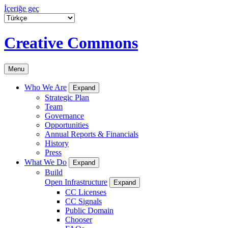
İçeriğe geç
Creative Commons
Menu
Who We Are
Expand
Strategic Plan
Team
Governance
Opportunities
Annual Reports & Financials
History
Press
What We Do
Expand
Build
Open Infrastructure
Expand
CC Licenses
CC Signals
Public Domain
Chooser