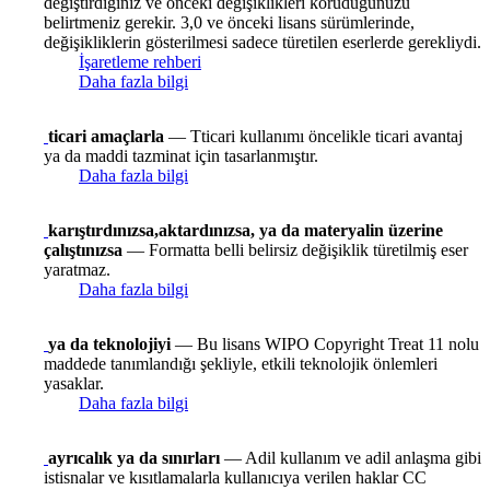
değiştirdiğiniz ve önceki değişiklikleri koruduğunuzu
belirtmeniz gerekir. 3,0 ve önceki lisans sürümlerinde,
değişikliklerin gösterilmesi sadece türetilen eserlerde gerekliydi.
İşaretleme rehberi
Daha fazla bilgi
ticari amaçlarla
— Tticari kullanımı öncelikle ticari avantaj
ya da maddi tazminat için tasarlanmıştır.
Daha fazla bilgi
karıştırdınızsa,aktardınızsa, ya da materyalin üzerine
çalıştınızsa
— Formatta belli belirsiz değişiklik türetilmiş eser
yaratmaz.
Daha fazla bilgi
ya da teknolojiyi
— Bu lisans WIPO Copyright Treat 11 nolu
maddede tanımlandığı şekliyle, etkili teknolojik önlemleri
yasaklar.
Daha fazla bilgi
ayrıcalık ya da sınırları
— Adil kullanım ve adil anlaşma gibi
istisnalar ve kısıtlamalarla kullanıcıya verilen haklar CC