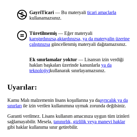
GayriTicari
— Bu materyali
ticari amaçlarla
kullanamazsınız.
Türetilmemiş
— Eğer materyali
karıştırdınızsa,aktardınızsa, ya da materyalin üzerine
çalıştınızsa
güncellenmiş materyali dağıtamazsınız.
Ek sınırlamalar yoktur
— Lisansın izin verdiği
hakları başkaları üzerinde kanunlarla
ya da
teknolojiyi
kullanarak sınırlayamazsınız.
Uyarılar:
Kamu Malı malzemenin lisans koşullarına ya da
ayrıcalık ya da
sınırları
ile izin verilen kullanımına uymak zorunda değilsiniz.
Garanti verilmez. Lisans kullanım amacınıza uygun tüm izinleri
sağlamayabilir. Mesela,
tanınırlık, gizlilik veya manevi haklar
gibi haklar kullanıma sınır getirebilir.