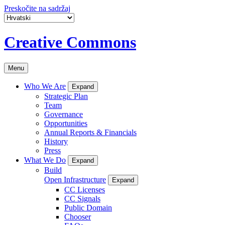
Preskočite na sadržaj
Creative Commons
Menu
Who We Are
Expand
Strategic Plan
Team
Governance
Opportunities
Annual Reports & Financials
History
Press
What We Do
Expand
Build
Open Infrastructure
Expand
CC Licenses
CC Signals
Public Domain
Chooser