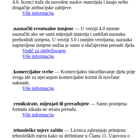
4.0. licenci traže da navedete naslov materijala i imaju nešto
drugačije atribucijske zahtjeve.
Više informacija
naznačiti eventualne izmjene
— U verziji 4.0 morate
naznačiti ako ste sami mijenjali materija i zadržati naznaku
prethodnih izmjena. U verziji 3.0 i ranijim verzijama, naznaka
napravljene izmjene nužna je samo u slučajevima prerade djela.
Vodič za obilježavanje
Više informacija
komercijalne svrhe
— Komercijalno iskorištavanje djela prije
svega ide za stjecanjem komercijalne koristi ili novčane
naknade.
Više informacija
remiksirate, mijenjati ili prerađujete
— Samo promjena
formata nikada ne stvara preradu.
Više informacija
tehnološke mjere zaštite
— Licenca zabranjuje primjenu
tehnoloških mjera kako su definirane u Članu 11. Ugovora o