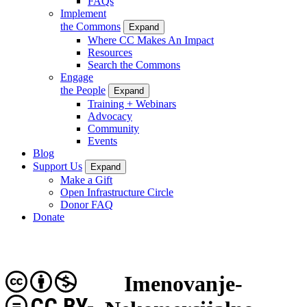
FAQs
Implement
the Commons
Expand
Where CC Makes An Impact
Resources
Search the Commons
Engage
the People
Expand
Training + Webinars
Advocacy
Community
Events
Blog
Support Us
Expand
Make a Gift
Open Infrastructure Circle
Donor FAQ
Donate
Imenovanje-
CC BY-