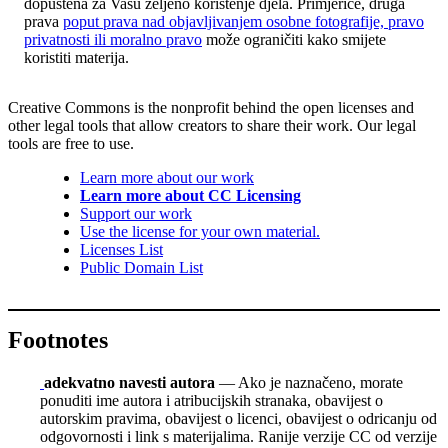
dopuštena za Vašu željeno korištenje djela. Primjerice, druga
prava
poput prava nad objavljivanjem osobne fotografije, pravo
privatnosti ili moralno pravo
može ograničiti kako smijete
koristiti materija.
Creative Commons is the nonprofit behind the open licenses and
other legal tools that allow creators to share their work. Our legal
tools are free to use.
Learn more about our work
Learn more about CC Licensing
Support our work
Use the license for your own material.
Licenses List
Public Domain List
Footnotes
adekvatno navesti autora
— Ako je naznačeno, morate
ponuditi ime autora i atribucijskih stranaka, obavijest o
autorskim pravima, obavijest o licenci, obavijest o odricanju od
odgovornosti i link s materijalima. Ranije verzije CC od verzije