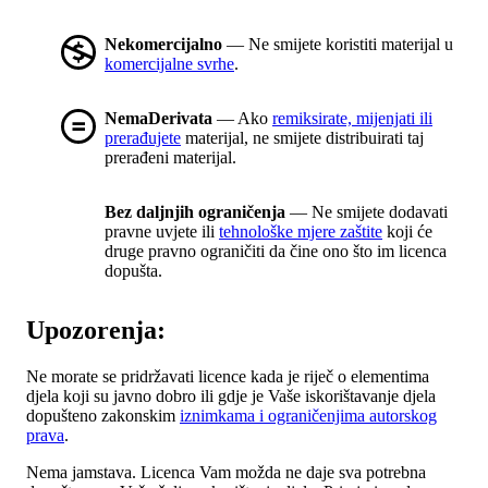
Nekomercijalno
— Ne smijete koristiti materijal u
komercijalne svrhe
.
NemaDerivata
— Ako
remiksirate, mijenjati ili
prerađujete
materijal, ne smijete distribuirati taj
prerađeni materijal.
Bez daljnjih ograničenja
— Ne smijete dodavati
pravne uvjete ili
tehnološke mjere zaštite
koji će
druge pravno ograničiti da čine ono što im licenca
dopušta.
Upozorenja:
Ne morate se pridržavati licence kada je riječ o elementima
djela koji su javno dobro ili gdje je Vaše iskorištavanje djela
dopušteno zakonskim
iznimkama i ograničenjima autorskog
prava
.
Nema jamstava. Licenca Vam možda ne daje sva potrebna