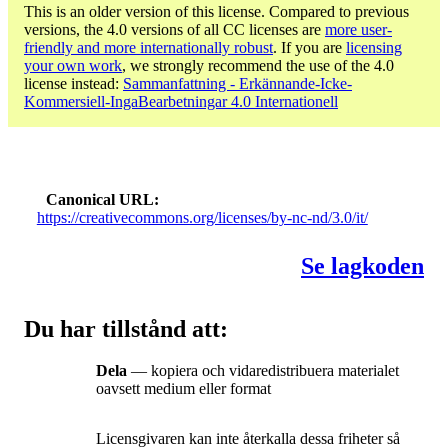
This is an older version of this license. Compared to previous
versions, the 4.0 versions of all CC licenses are
more user-
friendly and more internationally robust
. If you are
licensing
your own work
, we strongly recommend the use of the 4.0
license instead:
Sammanfattning - Erkännande-Icke-
Kommersiell-IngaBearbetningar 4.0 Internationell
Canonical URL
https://creativecommons.org/licenses/by-nc-nd/3.0/it/
Se lagkoden
Du har tillstånd att:
Dela
— kopiera och vidaredistribuera materialet
oavsett medium eller format
Licensgivaren kan inte återkalla dessa friheter så