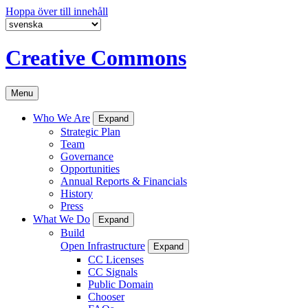
Hoppa över till innehåll
Creative Commons
Menu
Who We Are
Expand
Strategic Plan
Team
Governance
Opportunities
Annual Reports & Financials
History
Press
What We Do
Expand
Build
Open Infrastructure
Expand
CC Licenses
CC Signals
Public Domain
Chooser