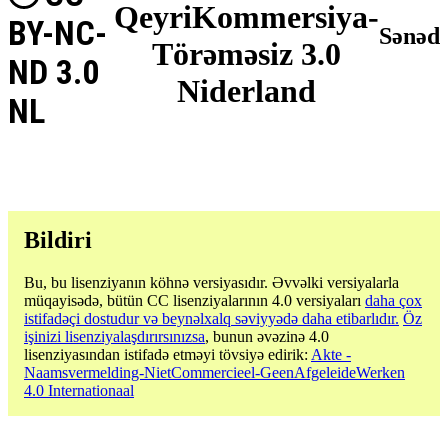
QeyriKommersiya-
BY-NC-
Sənəd
Törəməsiz 3.0
ND 3.0
Niderland
NL
Bildiri
Bu, bu lisenziyanın köhnə versiyasıdır. Əvvəlki versiyalarla
müqayisədə, bütün CC lisenziyalarının 4.0 versiyaları
daha çox
istifadəçi dostudur və beynəlxalq səviyyədə daha etibarlıdır.
Öz
işinizi lisenziyalaşdırırsınızsa
, bunun əvəzinə 4.0
lisenziyasından istifadə etməyi tövsiyə edirik:
Akte -
Naamsvermelding-NietCommercieel-GeenAfgeleideWerken
4.0 Internationaal