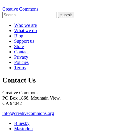
Creative Commons
submit
Who we are
What we do
Blog
Support us
Store
Contact
Privacy
Policies
Terms
Contact Us
Creative Commons
PO Box 1866, Mountain View,
CA 94042
info@creativecommons.org
Bluesky
Mastodon