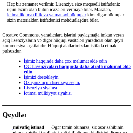
Heç bir zəmanət verilmir. Lisenziya sizə məqsədli istifadəniz
üçün lazım olan bütün icazələri verməyə bilər. Məsələn,
ictimailik, məxfilik və ya mənəvi hüquqlar
kimi digər hüquqlar
sizin materialdan istifadənizi məhdudlaşdıra bilər.
Creative Commons, yaradıcılara işlərini paylaşmağa imkan verən
açıq lisenziyaların və digər hüquqi vasitələri yaradıcısı olan qeyri-
kommersiya təşkilatıdır. Hüquqi alətlərimizdən istifadə etmək
pulsuzdur.
İşimiz haqqında daha çox məlumat əldə edin
CC Lisenziyaları haqqında daha ətraflı məlumat əldə
edin
İşimizi dəstəkləyin
Öz işiniz üçün lisenziya seçin.
Lisenziya siyahısı
İctimai mülkiyyət siyahısı
Qeydlər
müvafiq istinad
— Əgər təmin olunarsa, siz əsər sahibinin
adını və atribut tərəflərini, müəllif hüququ bildirişini, lisenziya