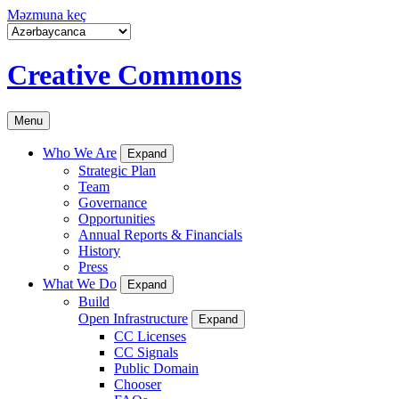
Məzmuna keç
Creative Commons
Menu
Who We Are
Expand
Strategic Plan
Team
Governance
Opportunities
Annual Reports & Financials
History
Press
What We Do
Expand
Build
Open Infrastructure
Expand
CC Licenses
CC Signals
Public Domain
Chooser