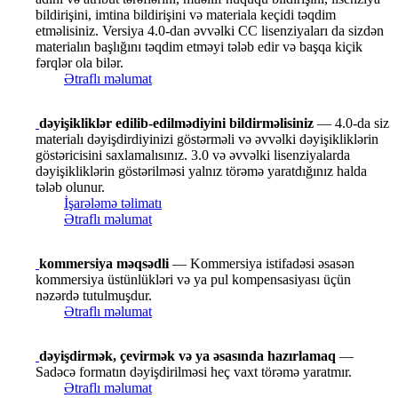
bildirişini, imtina bildirişini və materiala keçidi təqdim
etməlisiniz. Versiya 4.0-dan əvvəlki CC lisenziyaları da sizdən
materialın başlığını təqdim etməyi tələb edir və başqa kiçik
fərqlər ola bilər.
Ətraflı məlumat
dəyişikliklər edilib-edilmədiyini bildirməlisiniz
— 4.0-da siz
materialı dəyişdirdiyinizi göstərməli və əvvəlki dəyişikliklərin
göstəricisini saxlamalısınız. 3.0 və əvvəlki lisenziyalarda
dəyişikliklərin göstərilməsi yalnız törəmə yaratdığınız halda
tələb olunur.
İşarələmə təlimatı
Ətraflı məlumat
kommersiya məqsədli
— Kommersiya istifadəsi əsasən
kommersiya üstünlükləri və ya pul kompensasiyası üçün
nəzərdə tutulmuşdur.
Ətraflı məlumat
dəyişdirmək, çevirmək və ya əsasında hazırlamaq
—
Sadəcə formatın dəyişdirilməsi heç vaxt törəmə yaratmır.
Ətraflı məlumat