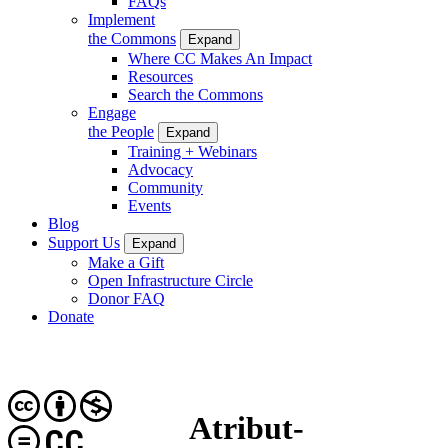
FAQs
Implement
the Commons
Expand
Where CC Makes An Impact
Resources
Search the Commons
Engage
the People
Expand
Training + Webinars
Advocacy
Community
Events
Blog
Support Us
Expand
Make a Gift
Open Infrastructure Circle
Donor FAQ
Donate
Atribut-
CC