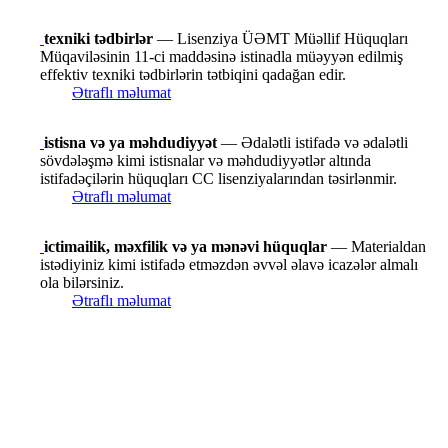
texniki tədbirlər
— Lisenziya ÜƏMT Müəllif Hüquqları
Müqaviləsinin 11-ci maddəsinə istinadla müəyyən edilmiş
effektiv texniki tədbirlərin tətbiqini qadağan edir.
Ətraflı məlumat
istisna və ya məhdudiyyət
— Ədalətli istifadə və ədalətli
sövdələşmə kimi istisnalar və məhdudiyyətlər altında
istifadəçilərin hüquqları CC lisenziyalarından təsirlənmir.
Ətraflı məlumat
ictimailik, məxfilik və ya mənəvi hüquqlar
— Materialdan
istədiyiniz kimi istifadə etməzdən əvvəl əlavə icazələr almalı
ola bilərsiniz.
Ətraflı məlumat