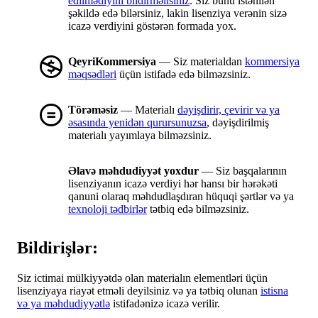
edilmədiyini bildirməlisiniz
. Siz bunu istənilən
şəkildə edə bilərsiniz, lakin lisenziya verənin sizə
icazə verdiyini göstərən formada yox.
QeyriKommersiya
— Siz materialdan
kommersiya
məqsədləri
üçün istifadə edə bilməzsiniz.
Törəməsiz
— Materialı
dəyişdirir, çevirir və ya
əsasında yenidən qurursunuzsa
, dəyişdirilmiş
materialı yayımlaya bilməzsiniz.
Əlavə məhdudiyyət yoxdur
— Siz başqalarının
lisenziyanın icazə verdiyi hər hansı bir hərəkəti
qanuni olaraq məhdudlaşdıran hüquqi şərtlər və ya
texnoloji tədbirlər
tətbiq edə bilməzsiniz.
Bildirişlər:
Siz ictimai mülkiyyətdə olan materialın elementləri üçün
lisenziyaya riayət etməli deyilsiniz və ya tətbiq olunan
istisna
və ya məhdudiyyətlə
istifadənizə icazə verilir.