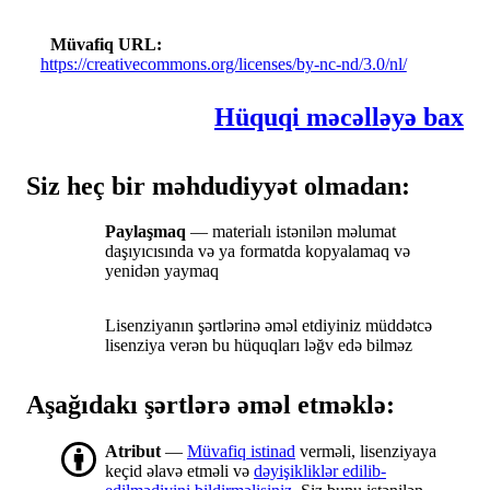
Müvafiq URL
https://creativecommons.org/licenses/by-nc-nd/3.0/nl/
Hüquqi məcəlləyə bax
Siz heç bir məhdudiyyət olmadan:
Paylaşmaq
— materialı istənilən məlumat
daşıyıcısında və ya formatda kopyalamaq və
yenidən yaymaq
Lisenziyanın şərtlərinə əməl etdiyiniz müddətcə
lisenziya verən bu hüquqları ləğv edə bilməz
Aşağıdakı şərtlərə əməl etməklə:
Atribut
—
Müvafiq istinad
verməli, lisenziyaya
keçid əlavə etməli və
dəyişikliklər edilib-