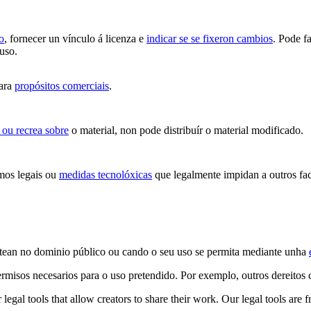
o
, fornecer un vínculo á licenza e
indicar se se fixeron cambios
. Pode f
 uso.
para
propósitos comerciais
.
 ou recrea sobre
o material, non pode distribuír o material modificado.
mos legais ou
medidas tecnolóxicas
que legalmente impidan a outros fac
stean no dominio público ou cando o seu uso se permita mediante unha
ermisos necesarios para o uso pretendido. Por exemplo, outros dereito
gal tools that allow creators to share their work. Our legal tools are fr