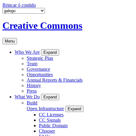
Brincar ó contido
Creative Commons
Menu
Who We Are
Expand
Strategic Plan
Team
Governance
Opportunities
Annual Reports & Financials
History
Press
What We Do
Expand
Build
Open Infrastructure
Expand
CC Licenses
CC Signals
Public Domain
Chooser