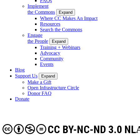
FAQs
Implement
the Commons
Expand
Where CC Makes An Impact
Resources
Search the Commons
Engage
the People
Expand
Training + Webinars
Advocacy
Community
Events
Blog
Support Us
Expand
Make a Gift
Open Infrastructure Circle
Donor FAQ
Donate
CC BY-NC-ND 3.0 NL