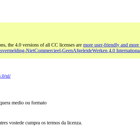
ons, the 4.0 versions of all CC licenses are
more user-friendly and more 
svermelding-NietCommercieel-GeenAfgeleideWerken 4.0 Internationa
.0/nl/
alquera medio ou formato
tres vostede cumpra os termos da licenza.