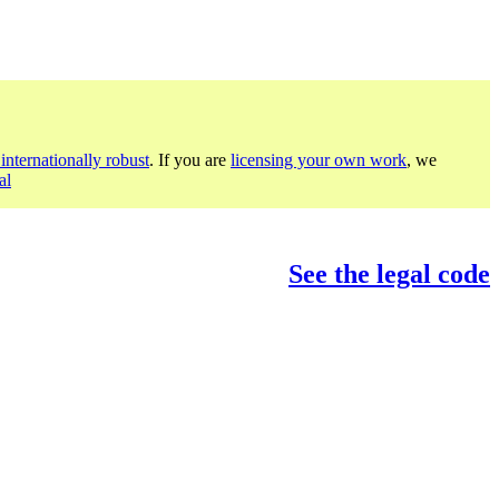
internationally robust
. If you are
licensing your own work
, we
al
See the legal code