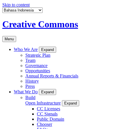
Skip to content
Creative Commons
Menu
Who We Are
Expand
Strategic Plan
Team
Governance
Opportunities
Annual Reports & Financials
History
Press
What We Do
Expand
Build
Open Infrastructure
Expand
CC Licenses
CC Signals
Public Domain
Chooser