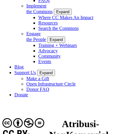
FAQs
Implement
the Commons
Expand
Where CC Makes An Impact
Resources
Search the Commons
Engage
the People
Expand
Training + Webinars
Advocacy
Community
Events
Blog
Support Us
Expand
Make a Gift
Open Infrastructure Circle
Donor FAQ
Donate
Atribusi-
CC BY-