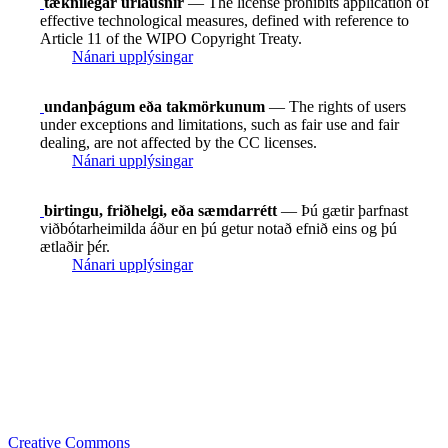
tæknilegar úrlausnir
— The license prohibits application of
effective technological measures, defined with reference to
Article 11 of the WIPO Copyright Treaty.
Nánari upplýsingar
undanþágum eða takmörkunum
— The rights of users
under exceptions and limitations, such as fair use and fair
dealing, are not affected by the CC licenses.
Nánari upplýsingar
birtingu, friðhelgi, eða sæmdarrétt
— Þú gætir þarfnast
viðbótarheimilda áður en þú getur notað efnið eins og þú
ætlaðir þér.
Nánari upplýsingar
Creative Commons