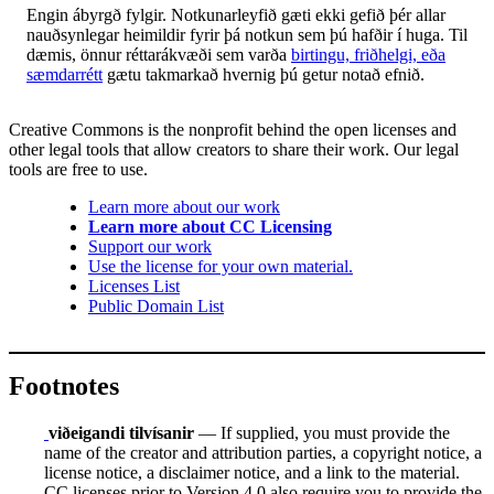
Engin ábyrgð fylgir. Notkunarleyfið gæti ekki gefið þér allar
nauðsynlegar heimildir fyrir þá notkun sem þú hafðir í huga. Til
dæmis, önnur réttarákvæði sem varða
birtingu, friðhelgi, eða
sæmdarrétt
gætu takmarkað hvernig þú getur notað efnið.
Creative Commons is the nonprofit behind the open licenses and
other legal tools that allow creators to share their work. Our legal
tools are free to use.
Learn more about our work
Learn more about CC Licensing
Support our work
Use the license for your own material.
Licenses List
Public Domain List
Footnotes
viðeigandi tilvísanir
— If supplied, you must provide the
name of the creator and attribution parties, a copyright notice, a
license notice, a disclaimer notice, and a link to the material.
CC licenses prior to Version 4.0 also require you to provide the