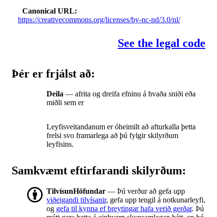
Canonical URL
https://creativecommons.org/licenses/by-nc-nd/3.0/nl/
See the legal code
Þér er frjálst að:
Deila
— afrita og dreifa efninu á hvaða sniði eða
miðli sem er
Leyfisveitandanum er óheimilt að afturkalla þetta
frelsi svo framarlega að þú fylgir skilyrðum
leyfisins.
Samkvæmt eftirfarandi skilyrðum:
TilvísunHöfundar
— Þú verður að gefa upp
viðeigandi tilvísanir
, gefa upp tengil á notkunarleyfi,
og
gefa til kynna ef breytingar hafa verið gerðar
. Þú