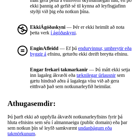
mátt gera þetta á einhvern skynsamlegan hátt, en þó
ekki þannig að gefið sé til kynna að leyfisgjafinn
styðji við þig eða notkun þína.
EkkiÁgóðaskyni
— Þér er ekki heimilt að nota
þetta verk
í ágóðaskyni
.
EnginAfleidd
— Ef þú
endurvinnur, umbreytir eða
byggir á
efninu, geturðu ekki dreift breytta efninu.
Engar frekari takmarkanir
— Þú mátt ekki setja
inn lagaleg ákvæði eða
tæknilegar úrlausnir
sem
gætu hindrað aðra á lagalega vísu við að gera
eitthvað það sem notkunarleyfið heimilar.
Athugasemdir:
Þú þarft ekki að uppfylla ákvæði notkunarleyfisins fyrir þá
hluta efnisins sem séu í almannaeigu (public domain) eða þar
sem notkun þín sé leyfð samkvæmt
undanþágum eða
takmörkunum
.