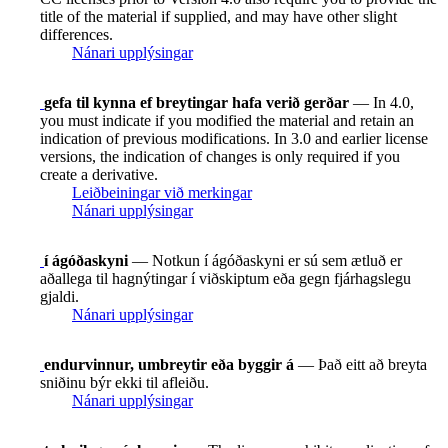
title of the material if supplied, and may have other slight
differences.
Nánari upplýsingar
gefa til kynna ef breytingar hafa verið gerðar
— In 4.0,
you must indicate if you modified the material and retain an
indication of previous modifications. In 3.0 and earlier license
versions, the indication of changes is only required if you
create a derivative.
Leiðbeiningar við merkingar
Nánari upplýsingar
í ágóðaskyni
— Notkun í ágóðaskyni er sú sem ætluð er
aðallega til hagnýtingar í viðskiptum eða gegn fjárhagslegu
gjaldi.
Nánari upplýsingar
endurvinnur, umbreytir eða byggir á
— Það eitt að breyta
sniðinu býr ekki til afleiðu.
Nánari upplýsingar