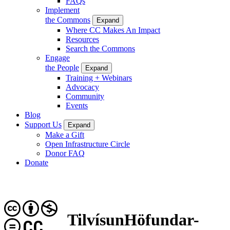
FAQs
Implement
the Commons
Expand
Where CC Makes An Impact
Resources
Search the Commons
Engage
the People
Expand
Training + Webinars
Advocacy
Community
Events
Blog
Support Us
Expand
Make a Gift
Open Infrastructure Circle
Donor FAQ
Donate
TilvísunHöfundar-
CC