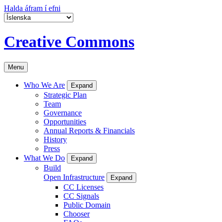
Halda áfram í efni
Creative Commons
Menu
Who We Are
Expand
Strategic Plan
Team
Governance
Opportunities
Annual Reports & Financials
History
Press
What We Do
Expand
Build
Open Infrastructure
Expand
CC Licenses
CC Signals
Public Domain
Chooser