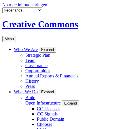
Naar de inhoud springen
Creative Commons
Menu
Who We Are
Expand
Strategic Plan
Team
Governance
Opportunities
Annual Reports & Financials
History
Press
What We Do
Expand
Build
Open Infrastructure
Expand
CC Licenses
CC Signals
Public Domain
Chooser