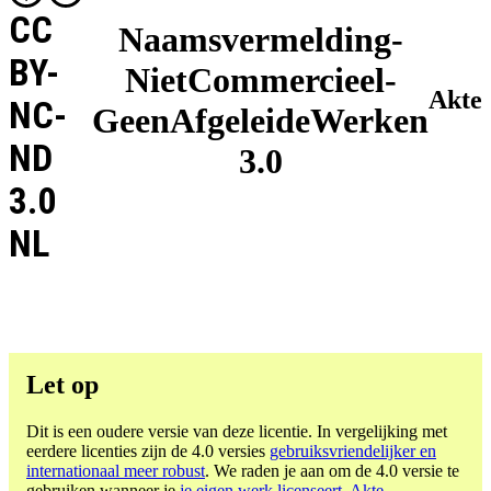
CC
Naamsvermelding-
BY-
NietCommercieel-
Akte
NC-
GeenAfgeleideWerken
ND
3.0
3.0
NL
Let op
Dit is een oudere versie van deze licentie. In vergelijking met
eerdere licenties zijn de 4.0 versies
gebruiksvriendelijker en
internationaal meer robust
. We raden je aan om de 4.0 versie te
gebruiken wanneer je
je eigen werk licenseert
.
Akte -