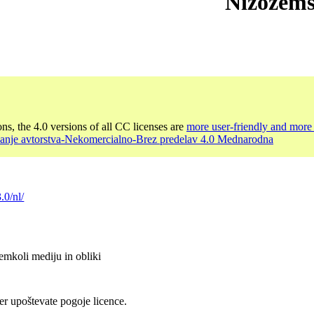
Nizozem
ons, the 4.0 versions of all CC licenses are
more user-friendly and more 
nanje avtorstva-Nekomercialno-Brez predelav 4.0 Mednarodna
.0/nl/
emkoli mediju in obliki
er upoštevate pogoje licence.