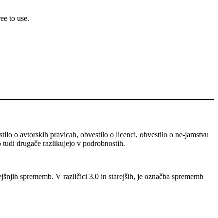
ee to use.
stilo o avtorskih pravicah, obvestilo o licenci, obvestilo o ne-jamstvu
o tudi drugače razlikujejo v podrobnostih.
ejšnjih sprememb. V različici 3.0 in starejših, je označba sprememb