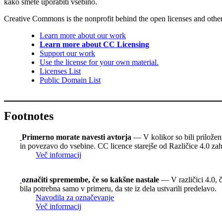
kako smete uporabiti vsebino.
Creative Commons is the nonprofit behind the open licenses and other le
Learn more about our work
Learn more about CC Licensing
Support our work
Use the license for your own material.
Licenses List
Public Domain List
Footnotes
Primerno morate navesti avtorja
— V kolikor so bili priloženi,
in povezavo do vsebine. CC licence starejše od Različice 4.0 zaht
Več informacij
označiti spremembe, če so kakšne nastale
— V različici 4.0, č
bila potrebna samo v primeru, da ste iz dela ustvarili predelavo.
Navodila za označevanje
Več informacij