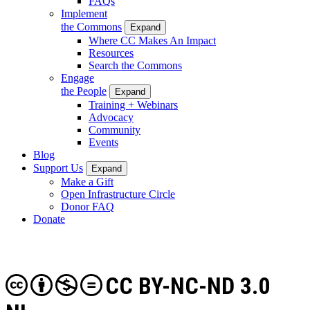
FAQs
Implement
the Commons
Expand
Where CC Makes An Impact
Resources
Search the Commons
Engage
the People
Expand
Training + Webinars
Advocacy
Community
Events
Blog
Support Us
Expand
Make a Gift
Open Infrastructure Circle
Donor FAQ
Donate
CC BY-NC-ND 3.0