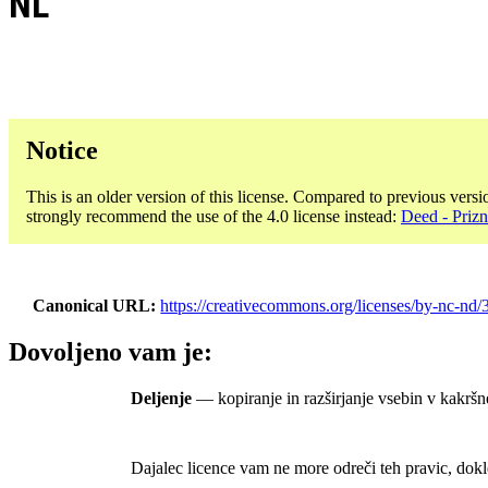
NL
Notice
This is an older version of this license. Compared to previous versi
strongly recommend the use of the 4.0 license instead:
Deed - Priz
Canonical URL
https://creativecommons.org/licenses/by-nc-nd/3
Dovoljeno vam je:
Deljenje
— kopiranje in razširjanje vsebin v kakršn
Dajalec licence vam ne more odreči teh pravic, dokl