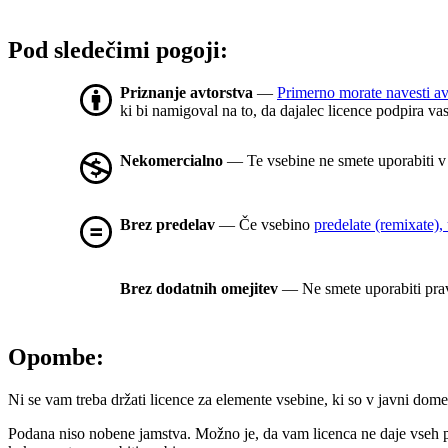
Pod sledečimi pogoji:
Priznanje avtorstva
—
Primerno morate navesti av
ki bi namigoval na to, da dajalec licence podpira va
Nekomercialno
— Te vsebine ne smete uporabiti 
Brez predelav
— Če vsebino
predelate (remixate), 
Brez dodatnih omejitev
— Ne smete uporabiti prav
Opombe:
Ni se vam treba držati licence za elemente vsebine, ki so v javni dome
Podana niso nobene jamstva. Možno je, da vam licenca ne daje vseh 