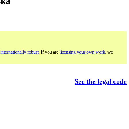
ska
internationally robust
. If you are
licensing your own work
, we
See the legal code