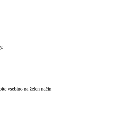
y.
ite vsebino na želen način.