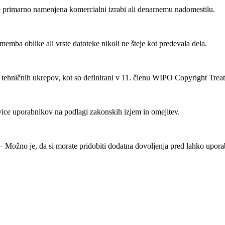
 primarno namenjena komercialni izrabi ali denarnemu nadomestilu.
mba oblike ali vrste datoteke nikoli ne šteje kot predevala dela.
ehničnih ukrepov, kot so definirani v 11. členu WIPO Copyright Treat
ice uporabnikov na podlagi zakonskih izjem in omejitev.
Možno je, da si morate pridobiti dodatna dovoljenja pred lahko uporab