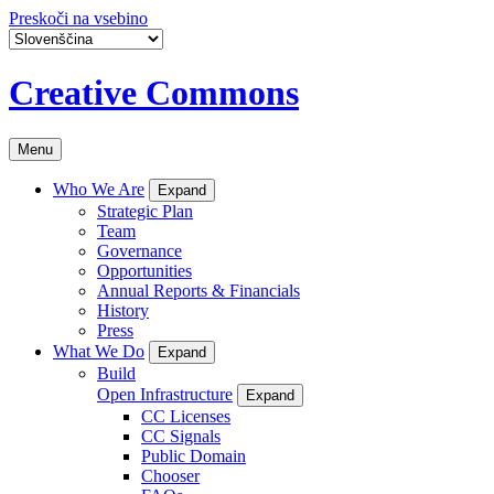
Preskoči na vsebino
Creative Commons
Menu
Who We Are
Expand
Strategic Plan
Team
Governance
Opportunities
Annual Reports & Financials
History
Press
What We Do
Expand
Build
Open Infrastructure
Expand
CC Licenses
CC Signals
Public Domain
Chooser