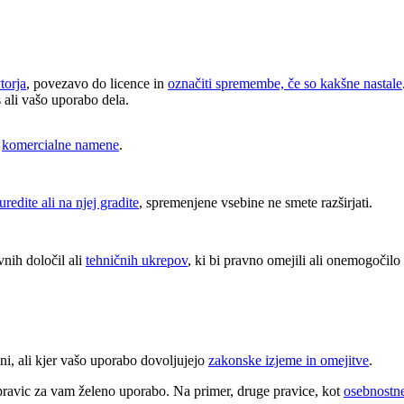
torja
, povezavo do licence in
označiti spremembe, če so kakšne nastale
s ali vašo uporabo dela.
v
komercialne namene
.
uredite ali na njej gradite
, spremenjene vsebine ne smete razširjati.
nih določil ali
tehničnih ukrepov
, ki bi pravno omejili ali onemogočilo d
ni, ali kjer vašo uporabo dovoljujejo
zakonske izjeme in omejitve
.
pravic za vam želeno uporabo. Na primer, druge pravice, kot
osebnostne