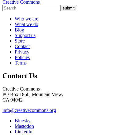
Creative Commons
submit
Who we are
What we do
Blog
Support us
Store
Contact
Privacy
Policies
Terms
Contact Us
Creative Commons
PO Box 1866, Mountain View,
CA 94042
info@creativecommons.org
Bluesky
Mastodon
LinkedIn