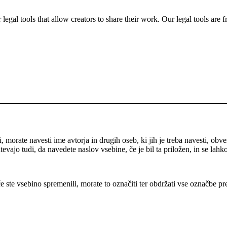
gal tools that allow creators to share their work. Our legal tools are fr
 morate navesti ime avtorja in drugih oseb, ki jih je treba navesti, obve
evajo tudi, da navedete naslov vsebine, če je bil ta priložen, in se lahk
e ste vsebino spremenili, morate to označiti ter obdržati vse označbe pr