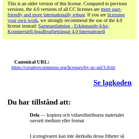
This is an older version of this license. Compared to previous
versions, the 4.0 versions of all CC licenses are
more user-
friendly and more internationally robust
. If you are
licensing
your own work
, we strongly recommend the use of the 4.0
license instead:
Sammanfattning - Erkännande-Icke-
Kommersiell-IngaBearbetningar 4.0 Internationell
Canonical URL
https://creativecommons.org/licenses/by-nc-nd/3.0/nl/
Se lagkoden
Du har tillstånd att:
Dela
— kopiera och vidaredistribuera materialet
oavsett medium eller format
Licensgivaren kan inte återkalla dessa friheter så