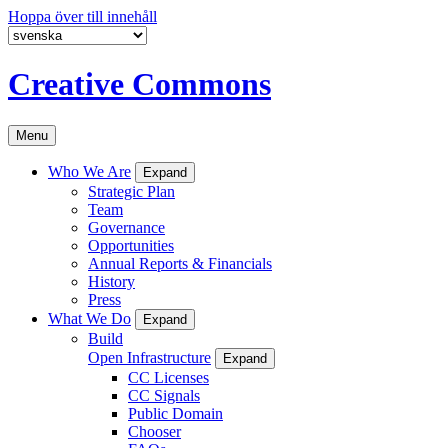
Hoppa över till innehåll
Creative Commons
Menu
Who We Are
Expand
Strategic Plan
Team
Governance
Opportunities
Annual Reports & Financials
History
Press
What We Do
Expand
Build
Open Infrastructure
Expand
CC Licenses
CC Signals
Public Domain
Chooser