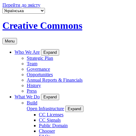
Перейти до змісту
Creative Commons
Menu
Who We Are
Expand
Strategic Plan
Team
Governance
Opportunities
Annual Reports & Financials
History
Press
What We Do
Expand
Build
Open Infrastructure
Expand
CC Licenses
CC Signals
Public Domain
Chooser