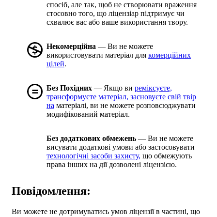
спосіб, але так, щоб не створювати враження
стосовно того, що ліцензіар підтримує чи
схвалює вас або ваше використання твору.
Некомерційна
— Ви не можете
використовувати матеріал для
комерційних
цілей
.
Без Похідних
— Якщо ви
реміксуєте,
трансформуєте матеріал, засновуєте свій твір
на
матеріалі, ви не можете розповсюджувати
модифікований матеріал.
Без додаткових обмежень
— Ви не можете
висувати додаткові умови або застосовувати
технологічні засоби захисту,
що обмежують
права інших на дії дозволені ліцензією.
Повідомлення:
Ви можете не дотримуватись умов ліцензії в частині, що