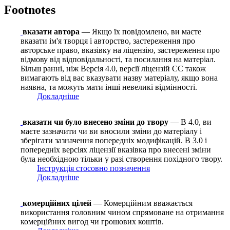
Footnotes
вказати автора
— Якщо їх повідомлено, ви маєте
вказати ім'я творця і авторство, застереження про
авторське право, вказівку на ліцензію, застереження про
відмову від відповідальності, та посилання на матеріал.
Більш ранні, ніж Версія 4.0, версії ліцензій CC також
вимагають від вас вказувати назву матеріалу, якщо вона
наявна, та можуть мати інші невеликі відмінності.
Докладніше
вказати чи було внесено зміни до твору
— В 4.0, ви
маєте зазначити чи ви вносили зміни до матеріалу і
зберігати зазначення попередніх модифікацій. В 3.0 і
попередніх версіях ліцензії вказівка про внесені зміни
була необхідною тільки у разі створення похідного твору.
Інструкція стосовно позначення
Докладніше
комерційних цілей
— Комерційним вважається
використання головним чином спрямоване на отримання
комерційних вигод чи грошових коштів.