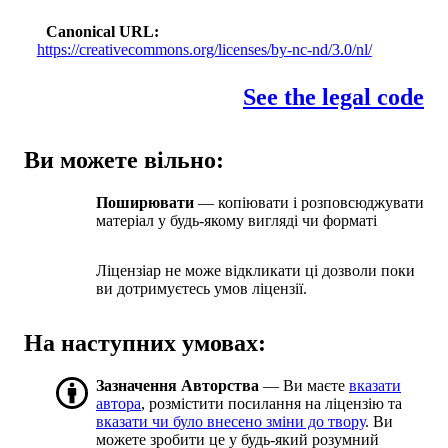
Canonical URL
https://creativecommons.org/licenses/by-nc-nd/3.0/nl/
See the legal code
Ви можете вільно:
Поширювати
— копіювати і розповсюджувати
матеріал у будь-якому вигляді чи форматі
Ліцензіар не може відкликати ці дозволи поки
ви дотримуєтесь умов ліцензії.
На наступних умовах:
Зазначення Авторства
— Ви маєте
вказати
автора
, розмістити посилання на ліцензію та
вказати чи було внесено зміни до твору
. Ви
можете зробити це у будь-який розумний