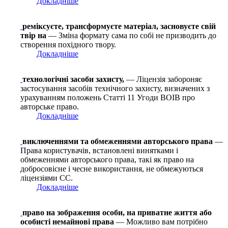
Докладніше
реміксуєте, трансформуєте матеріал, засновуєте свій
твір на
— Зміна формату сама по собі не призводить до
створення похідного твору.
Докладніше
технологічні засоби захисту,
— Ліцензія забороняє
застосування засобів технічного захисту, визначених з
урахуванням положень Статті 11 Угоди ВОІВ про
авторське право.
Докладніше
виключеннями та обмеженнями авторського права
—
Права користувачів, встановлені винятками і
обмеженнями авторського права, такі як право на
добросовісне і чесне використання, не обмежуються
ліцензіями СС.
Докладніше
право на зображення особи, на приватне життя або
особисті немайнові права
— Можливо вам потрібно