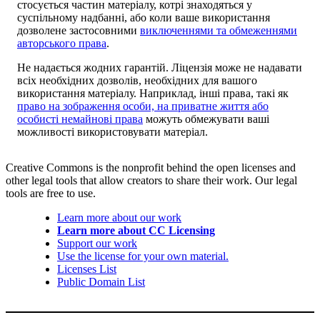
стосується частин матеріалу, котрі знаходяться у
суспільному надбанні, або коли ваше використання
дозволене застосовними
виключеннями та обмеженнями
авторського права
.
Не надається жодних гарантій. Ліцензія може не надавати
всіх необхідних дозволів, необхідних для вашого
використання матеріалу. Наприклад, інші права, такі як
право на зображення особи, на приватне життя або
особисті немайнові права
можуть обмежувати ваші
можливості використовувати матеріал.
Creative Commons is the nonprofit behind the open licenses and
other legal tools that allow creators to share their work. Our legal
tools are free to use.
Learn more about our work
Learn more about CC Licensing
Support our work
Use the license for your own material.
Licenses List
Public Domain List