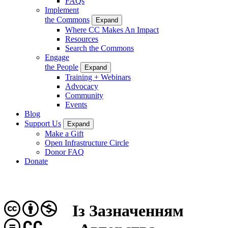
FAQs
Implement
the Commons
Expand
Where CC Makes An Impact
Resources
Search the Commons
Engage
the People
Expand
Training + Webinars
Advocacy
Community
Events
Blog
Support Us
Expand
Make a Gift
Open Infrastructure Circle
Donor FAQ
Donate
Із Зазначенням
CC