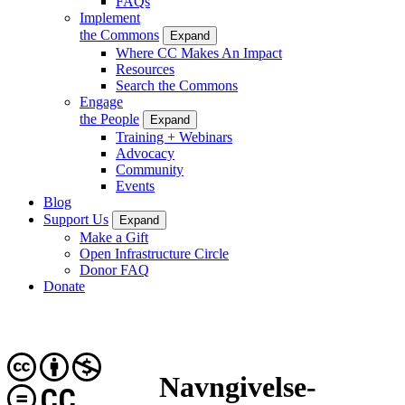
FAQs
Implement
the Commons
Expand
Where CC Makes An Impact
Resources
Search the Commons
Engage
the People
Expand
Training + Webinars
Advocacy
Community
Events
Blog
Support Us
Expand
Make a Gift
Open Infrastructure Circle
Donor FAQ
Donate
Navngivelse-
CC