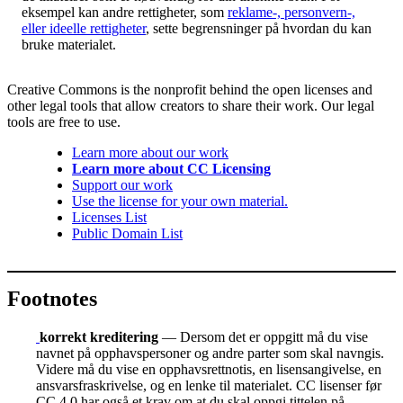
eksempel kan andre rettigheter, som
reklame-, personvern-,
eller ideelle rettigheter
, sette begrensninger på hvordan du kan
bruke materialet.
Creative Commons is the nonprofit behind the open licenses and
other legal tools that allow creators to share their work. Our legal
tools are free to use.
Learn more about our work
Learn more about CC Licensing
Support our work
Use the license for your own material.
Licenses List
Public Domain List
Footnotes
korrekt kreditering
— Dersom det er oppgitt må du vise
navnet på opphavspersoner og andre parter som skal navngis.
Videre må du vise en opphavsrettnotis, en lisensangivelse, en
ansvarsfraskrivelse, og en lenke til materialet. CC lisenser før
CC 4.0 har også et krav om at du skal oppgi tittelen på