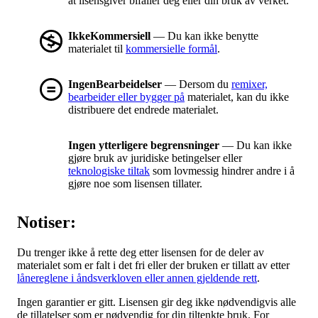
at lisensgiver bifaller deg eller din bruk av verket.
IkkeKommersiell
— Du kan ikke benytte
materialet til
kommersielle formål
.
IngenBearbeidelser
— Dersom du
remixer,
bearbeider eller bygger på
materialet, kan du ikke
distribuere det endrede materialet.
Ingen ytterligere begrensninger
— Du kan ikke
gjøre bruk av juridiske betingelser eller
teknologiske tiltak
som lovmessig hindrer andre i å
gjøre noe som lisensen tillater.
Notiser:
Du trenger ikke å rette deg etter lisensen for de deler av
materialet som er falt i det fri eller der bruken er tillatt av etter
lånereglene i åndsverkloven eller annen gjeldende rett
.
Ingen garantier er gitt. Lisensen gir deg ikke nødvendigvis alle
de tillatelser som er nødvendig for din tiltenkte bruk. For