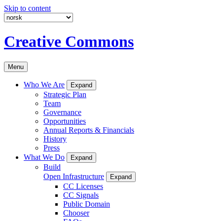
Skip to content
Creative Commons
Menu
Who We Are
Expand
Strategic Plan
Team
Governance
Opportunities
Annual Reports & Financials
History
Press
What We Do
Expand
Build
Open Infrastructure
Expand
CC Licenses
CC Signals
Public Domain
Chooser