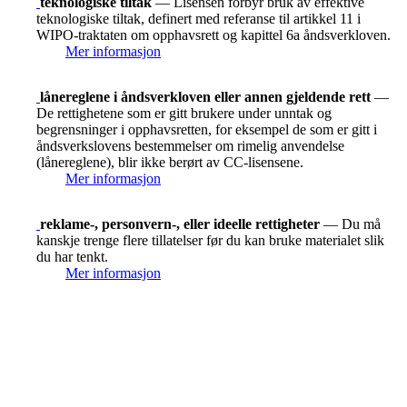
teknologiske tiltak
— Lisensen forbyr bruk av effektive
teknologiske tiltak, definert med referanse til artikkel 11 i
WIPO-traktaten om opphavsrett og kapittel 6a åndsverkloven.
Mer informasjon
lånereglene i åndsverkloven eller annen gjeldende rett
—
De rettighetene som er gitt brukere under unntak og
begrensninger i opphavsretten, for eksempel de som er gitt i
åndsverkslovens bestemmelser om rimelig anvendelse
(lånereglene), blir ikke berørt av CC-lisensene.
Mer informasjon
reklame-, personvern-, eller ideelle rettigheter
— Du må
kanskje trenge flere tillatelser før du kan bruke materialet slik
du har tenkt.
Mer informasjon