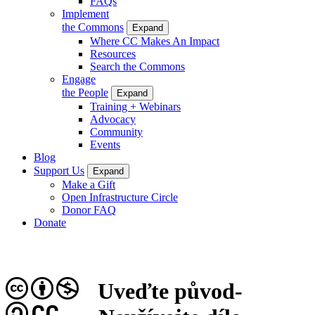
FAQs
Implement
the Commons
Expand
Where CC Makes An Impact
Resources
Search the Commons
Engage
the People
Expand
Training + Webinars
Advocacy
Community
Events
Blog
Support Us
Expand
Make a Gift
Open Infrastructure Circle
Donor FAQ
Donate
Uveďte původ-
CC