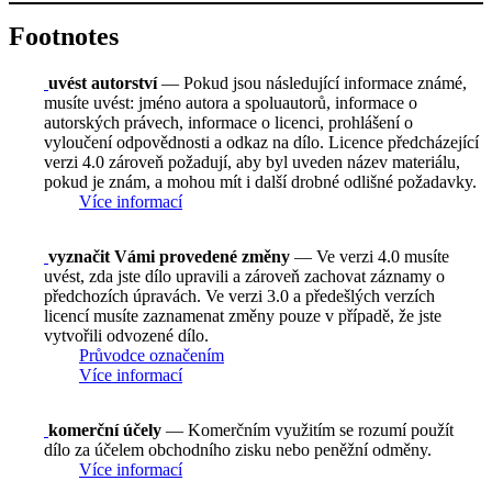
Footnotes
uvést autorství
— Pokud jsou následující informace známé,
musíte uvést: jméno autora a spoluautorů, informace o
autorských právech, informace o licenci, prohlášení o
vyloučení odpovědnosti a odkaz na dílo. Licence předcházející
verzi 4.0 zároveň požadují, aby byl uveden název materiálu,
pokud je znám, a mohou mít i další drobné odlišné požadavky.
Více informací
vyznačit Vámi provedené změny
— Ve verzi 4.0 musíte
uvést, zda jste dílo upravili a zároveň zachovat záznamy o
předchozích úpravách. Ve verzi 3.0 a předešlých verzích
licencí musíte zaznamenat změny pouze v případě, že jste
vytvořili odvozené dílo.
Průvodce označením
Více informací
komerční účely
— Komerčním využitím se rozumí použít
dílo za účelem obchodního zisku nebo peněžní odměny.
Více informací