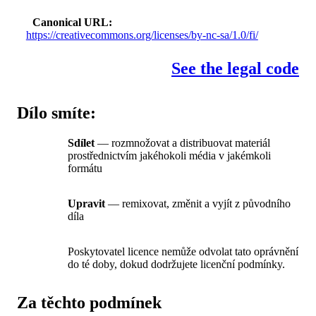
Canonical URL
https://creativecommons.org/licenses/by-nc-sa/1.0/fi/
See the legal code
Dílo smíte:
Sdílet
— rozmnožovat a distribuovat materiál
prostřednictvím jakéhokoli média v jakémkoli
formátu
Upravit
— remixovat, změnit a vyjít z původního
díla
Poskytovatel licence nemůže odvolat tato oprávnění
do té doby, dokud dodržujete licenční podmínky.
Za těchto podmínek