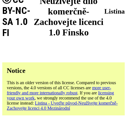
Neužívejte dílo
BY-NC-
komerčně-
Listina
SA 1.0
Zachovejte licenci
FI
1.0 Finsko
Notice
This is an older version of this license. Compared to previous
versions, the 4.0 versions of all CC licenses are
more user-
friendly and more internationally robust
. If you are
licensing
your own work
, we strongly recommend the use of the 4.0
license instead:
Listina - Uveďte původ-Neužívejte komerčně-
Zachovejte licenci 4.0 Mezinárodní