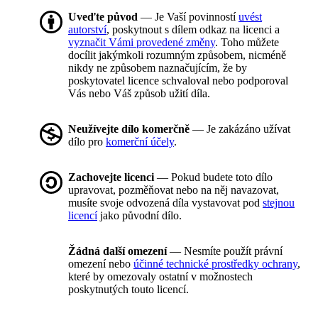
Uveďte původ
— Je Vaší povinností
uvést
autorství
, poskytnout s dílem odkaz na licenci a
vyznačit Vámi provedené změny
. Toho můžete
docílit jakýmkoli rozumným způsobem, nicméně
nikdy ne způsobem naznačujícím, že by
poskytovatel licence schvaloval nebo podporoval
Vás nebo Váš způsob užití díla.
Neužívejte dílo komerčně
— Je zakázáno užívat
dílo pro
komerční účely
.
Zachovejte licenci
— Pokud budete toto dílo
upravovat, pozměňovat nebo na něj navazovat,
musíte svoje odvozená díla vystavovat pod
stejnou
licencí
jako původní dílo.
Žádná další omezení
— Nesmíte použít právní
omezení nebo
účinné technické prostředky ochrany
,
které by omezovaly ostatní v možnostech
poskytnutých touto licencí.