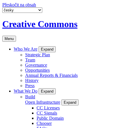
Přeskočit na obsah
Creative Commons
Menu
Who We Are
Expand
Strategic Plan
Team
Governance
Opportunities
Annual Reports & Financials
History
Press
What We Do
Expand
Build
Open Infrastructure
Expand
CC Licenses
CC Signals
Public Domain
Chooser