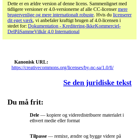
Dette er en ældre version af denne licens. Sammenlignet med
tidligere versioner er 4.0-versionerne af alle CC-licenser
mere
brugervenlige og mere internationalt robuste
. Hvis du
licenserer
dit eget værk
, vi anbefaler kraftigt brugen af ​​4.0-licensen i
stedet for:
Dokumentation - Kreditering-IkkeKommerciel-
DelPåSammeVilkår 4.0 International
Kanonisk URL
https://creativecommons.org/licenses/by-nc-sa/1.0/fi/
Se den juridiske tekst
Du må frit:
Dele
— kopiere og videredistribuere materialet i
ethvert medie eller format
Tilpasse
— remixe, ændre og bygge videre på