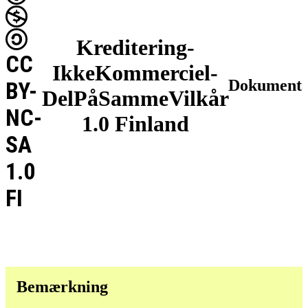
Kreditering-
CC
IkkeKommerciel-
Dokumenta
BY-
DelPåSammeVilkår
NC-
1.0 Finland
SA
1.0
FI
Bemærkning