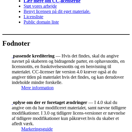
Lær mere om CC-licenserne
Støt vores arbejde
Benyt licensen på dit eget materiale.
Licensliste
Public domain liste
Fodnoter
passende kreditering
— Hvis det findes, skal du angive
navnet på skaberen og bidragende parter, en ophavsnotits, en
licensnotits, en fraskrivelsesnotits og en henvisning til
materialet. CC-licenser før version 4.0 kræver også at du
angiver titlen på materialet hvis det findes, og kan derudover
indeholde mindre forskelle.
Mere information
oplyse om der er foretaget ændringer
— I 4.0 skal du
angive om du har modificeret materialet, samt nævne tidligere
modifikationer. I 3.0 og tidligere licens-versioner er nævnelse
af tidligere modifikationer kun påkrævet hvis du skaber et
afledt værk.
Markeringsguide