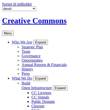
Spring til indholdet
Creative Commons
Menu
Who We Are
Expand
Strategic Plan
Team
Governance
Opportunities
Annual Reports & Financials
History
Press
What We Do
Expand
Build
Open Infrastructure
Expand
CC Licenses
CC Signals
Public Domain
Chooser