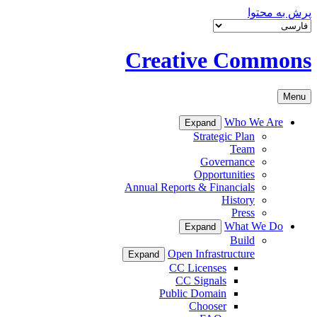
پرش به محتوا
Creative Commons
Menu
Who We Are
Expand
Strategic Plan
Team
Governance
Opportunities
Annual Reports & Financials
History
Press
What We Do
Expand
Build
Open Infrastructure
Expand
CC Licenses
CC Signals
Public Domain
Chooser