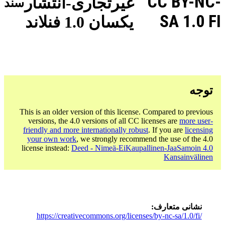
CC BY-NC-
غیرتجاری-انتشار
سند
SA 1.0 FI
یکسان 1.0 فنلاند
توجه
This is an older version of this license. Compared to previous
versions, the 4.0 versions of all CC licenses are
more user-
friendly and more internationally robust
. If you are
licensing
your own work
, we strongly recommend the use of the 4.0
license instead:
Deed - Nimeä-EiKaupallinen-JaaSamoin 4.0
Kansainvälinen
نشانی متعارف
https://creativecommons.org/licenses/by-nc-sa/1.0/fi/