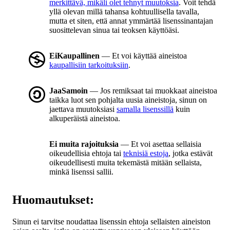
merkittävä, mikäli olet tehnyt muutoksia
. Voit tehdä
yllä olevan millä tahansa kohtuullisella tavalla,
mutta et siten, että annat ymmärtää lisenssinantajan
suosittelevan sinua tai teoksen käyttöäsi.
EiKaupallinen
— Et voi käyttää aineistoa
kaupallisiin tarkoituksiin
.
JaaSamoin
— Jos remiksaat tai muokkaat aineistoa
taikka luot sen pohjalta uusia aineistoja, sinun on
jaettava muutoksiasi
samalla lisenssillä
kuin
alkuperäistä aineistoa.
Ei muita rajoituksia
— Et voi asettaa sellaisia
oikeudellisia ehtoja tai
teknisiä estoja
, jotka estävät
oikeudellisesti muita tekemästä mitään sellaista,
minkä lisenssi sallii.
Huomautukset:
Sinun ei tarvitse noudattaa lisenssin ehtoja sellaisten aineiston