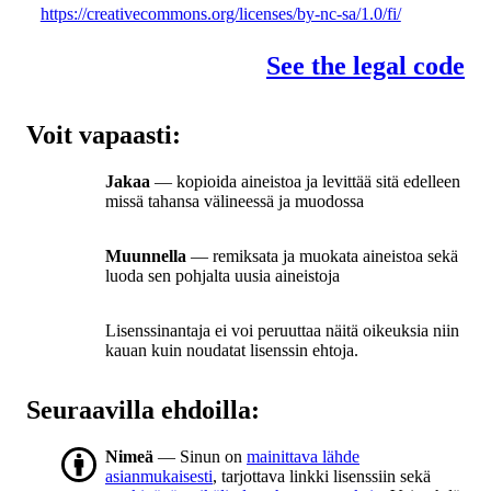
https://creativecommons.org/licenses/by-nc-sa/1.0/fi/
See the legal code
Voit vapaasti:
Jakaa
— kopioida aineistoa ja levittää sitä edelleen
missä tahansa välineessä ja muodossa
Muunnella
— remiksata ja muokata aineistoa sekä
luoda sen pohjalta uusia aineistoja
Lisenssinantaja ei voi peruuttaa näitä oikeuksia niin
kauan kuin noudatat lisenssin ehtoja.
Seuraavilla ehdoilla:
Nimeä
— Sinun on
mainittava lähde
asianmukaisesti
, tarjottava linkki lisenssiin sekä