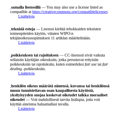
samalla lisenssillä
— You may also use a license listed as
compatible at
https://creativecommons.org/compatiblelicenses
Lisätietoja
teknisiä estoja
— Lisenssi kieltää tehokkaiden teknisten
toimenpiteiden käytön, viitaten WIPO:n
tekijänoikeussopimuksen 11 artiklan määritelmään.
Lisätietoja
poikkeuksen tai rajoituksen
— CC-lisenssit eivät vaikuta
sellaisiin käyttäjän oikeuksiin, jotka perustuvat erityisiin
poikkeuksiin tai rajoituksiin, kuten esimerkiksi
fair use
tai
fair
dealing
-poikkeuksiin.
Lisätietoja
henkilön oikeus määrätä nimensä, kuvansa tai henkilönsä
muun tunnistettavan osan kaupallisesta käytöstä,
yksityisyyden suojaa koskevat oikeudet taikka moraaliset
oikeudet
— Voit mahdollisesti tarvita lisälupia, jotta voit
käyttää aineistoa haluamallasi tavalla.
Lisätietoja