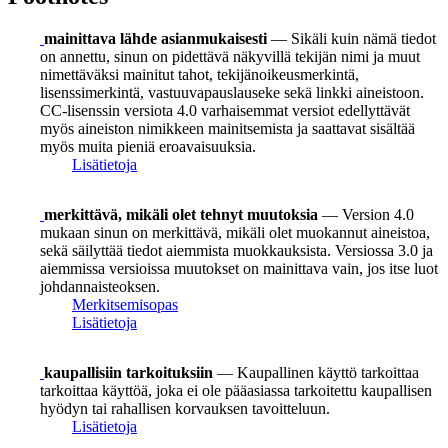
mainittava lähde asianmukaisesti
— Sikäli kuin nämä tiedot
on annettu, sinun on pidettävä näkyvillä tekijän nimi ja muut
nimettäväksi mainitut tahot, tekijänoikeusmerkintä,
lisenssimerkintä, vastuuvapauslauseke sekä linkki aineistoon.
CC-lisenssin versiota 4.0 varhaisemmat versiot edellyttävät
myös aineiston nimikkeen mainitsemista ja saattavat sisältää
myös muita pieniä eroavaisuuksia.
Lisätietoja
merkittävä, mikäli olet tehnyt muutoksia
— Version 4.0
mukaan sinun on merkittävä, mikäli olet muokannut aineistoa,
sekä säilyttää tiedot aiemmista muokkauksista. Versiossa 3.0 ja
aiemmissa versioissa muutokset on mainittava vain, jos itse luot
johdannaisteoksen.
Merkitsemisopas
Lisätietoja
kaupallisiin tarkoituksiin
— Kaupallinen käyttö tarkoittaa
tarkoittaa käyttöä, joka ei ole pääasiassa tarkoitettu kaupallisen
hyödyn tai rahallisen korvauksen tavoitteluun.
Lisätietoja