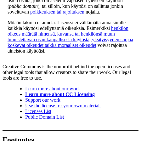
osien osalta, jotka on asetettu vapaaseen yleiseen käyttöön
(
public domain
), tai silloin, kun käyttösi on sallittua jonkin
soveltuvan
poikkeuksen tai rajoituksen
nojalla.
Mitään takuita ei anneta. Lisenssi ei välttämättä anna sinulle
kaikkia käyttösi edellyttämiä oikeuksia. Esimerkiksi
henkilön
oikeus määrätä nimensä, kuvansa tai henkilönsä muun
tunnistettavan osan kaupallisesta käytöstä, yksityisyyden suojaa
koskevat oikeudet taikka moraaliset oikeudet
voivat rajoittaa
aineiston käyttöäsi.
Creative Commons is the nonprofit behind the open licenses and
other legal tools that allow creators to share their work. Our legal
tools are free to use.
Learn more about our work
Learn more about CC Licensing
Support our work
Use the license for your own material.
Licenses List
Public Domain List
Footnotes