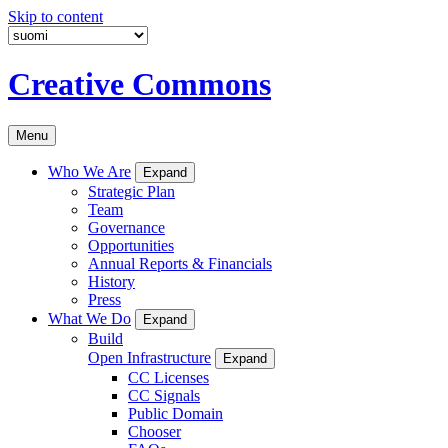
Skip to content
Creative Commons
Menu
Who We Are
Expand
Strategic Plan
Team
Governance
Opportunities
Annual Reports & Financials
History
Press
What We Do
Expand
Build
Open Infrastructure
Expand
CC Licenses
CC Signals
Public Domain
Chooser