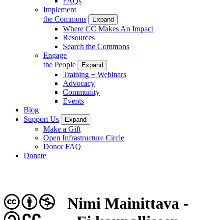
FAQs
Implement
the Commons
Expand
Where CC Makes An Impact
Resources
Search the Commons
Engage
the People
Expand
Training + Webinars
Advocacy
Community
Events
Blog
Support Us
Expand
Make a Gift
Open Infrastructure Circle
Donor FAQ
Donate
Nimi Mainittava -
CC