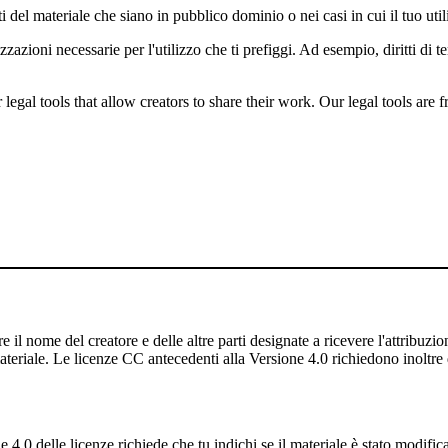
i del materiale che siano in pubblico dominio o nei casi in cui il tuo uti
zazioni necessarie per l'utilizzo che ti prefiggi. Ad esempio, diritti di 
gal tools that allow creators to share their work. Our legal tools are fr
 il nome del creatore e delle altre parti designate a ricevere l'attribuzione
ateriale. Le licenze CC antecedenti alla Versione 4.0 richiedono inoltre di
4.0 delle licenze richiede che tu indichi se il materiale è stato modifi