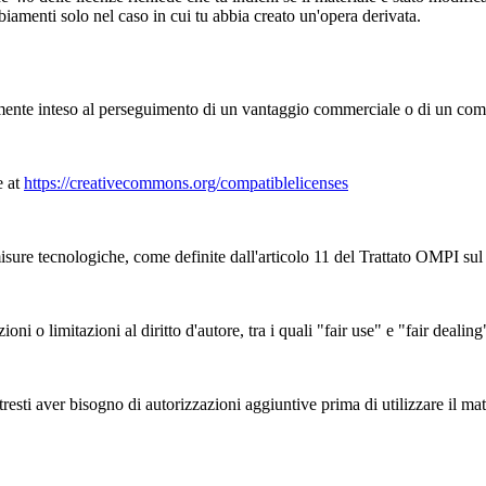
iamenti solo nel caso in cui tu abbia creato un'opera derivata.
nte inteso al perseguimento di un vantaggio commerciale o di un co
e at
https://creativecommons.org/compatiblelicenses
sure tecnologiche, come definite dall'articolo 11 del Trattato OMPI sul d
zioni o limitazioni al diritto d'autore, tra i quali "fair use" e "fair deal
esti aver bisogno di autorizzazioni aggiuntive prima di utilizzare il mate