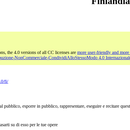
Finlandi
ons, the 4.0 versions of all CC licenses are
more user-friendly and more 
ibuzione-NonCommerciale-CondividiAlloStessoModo 4.0 Internazional
0/fi/
l pubblico, esporre in pubblico, rappresentare, eseguire e recitare que
sarti su di esso per le tue opere