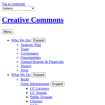
Vai ai contenuti
Creative Commons
Menu
Who We Are
Expand
Strategic Plan
Team
Governance
Opportunities
Annual Reports & Financials
History
Press
What We Do
Expand
Build
Open Infrastructure
Expand
CC Licenses
CC Signals
Public Domain
Chooser