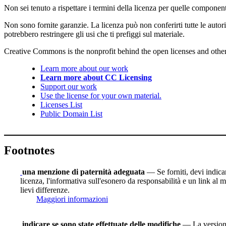
Non sei tenuto a rispettare i termini della licenza per quelle component
Non sono fornite garanzie. La licenza può non conferirti tutte le autoriz
potrebbero restringere gli usi che ti prefiggi sul materiale.
Creative Commons is the nonprofit behind the open licenses and other le
Learn more about our work
Learn more about CC Licensing
Support our work
Use the license for your own material.
Licenses List
Public Domain List
Footnotes
una menzione di paternità adeguata
— Se forniti, devi indicare
licenza, l'informativa sull'esonero da responsabilità e un link al m
lievi differenze.
Maggiori informazioni
indicare se sono state effettuate delle modifiche
— La versione 