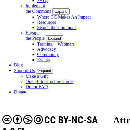
FAQs
Implement
the Commons
Expand
Where CC Makes An Impact
Resources
Search the Commons
Engage
the People
Expand
Training + Webinars
Advocacy
Community
Events
Blog
Support Us
Expand
Make a Gift
Open Infrastructure Circle
Donor FAQ
Donate
CC BY-NC-SA
Attr