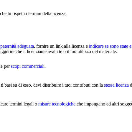
che tu rispetti i termini della licenza.
paternità adeguata
, fornire un link alla licenza e
indicare se sono state e
erire che il licenziante avalli te o il tuo utilizzo del materiale.
le per
scopi commerciali
.
i basi su di esso, devi distribuire i tuoi contributi con la
stessa licenza
d
are termini legali o
misure tecnologiche
che impongano ad altri soggetti