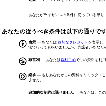
あなたがライセンスの条件に従っている限り
あなたの従うべき条件は以下の通りで
表示
— あなたは
適切なクレジット
を表示し
法で行っても構いませんが、許諾者があなた
非営利
— あなたは
営利目的
でこの資料を利用
継承
— もしあなたがこの資料をリミックス
ません。
追加的な制約は課せません
— あなたは、こ