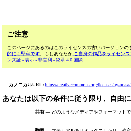
ご注意
このページにあるのはこのライセンスの古いバージョンのも
的にも堅牢です
。もしあなたが
ご自身の作品をライセンス
ンズ証 - 表示 - 非営利 - 継承 4.0 国際
カノニカルURL
https://creativecommons.org/licenses/by-nc-sa/1
あなたは以下の条件に従う限り、自由
共有
— どのようなメディアやフォーマット
翻案
— マテリアルをリミックスしたり、改