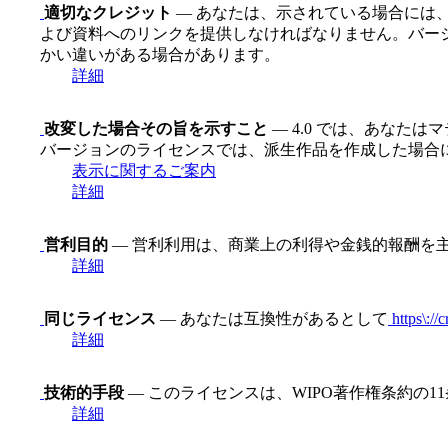
適切なクレジット
— あなたは、示されている場合には
よび資料へのリンクを提供しなければなりません。バージ
かい違いがある場合があります。
詳細
改変した場合その旨を示すこと
— 4.0 では、あなた
バージョンのライセンスでは、派生作品を作成した場合
表示に関するご案内
詳細
営利目的
— 営利利用は、商業上の利得や金銭的報酬を
詳細
同じライセンス
— あなたは互換性があるとして
https\://
詳細
技術的手段
— このライセンスは、WIPO著作権条約の
詳細