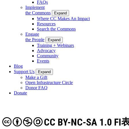
FAQs
Implement
the Commons
Expand
Where CC Makes An Impact
Resources
Search the Commons
Engage
the People
Expand
Training + Webinars
Advocacy
Community
Events
Blog
Support Us
Expand
Make a Gift
Open Infrastructure Circle
Donor FAQ
Donate
CC BY-NC-SA 1.0 FI
表