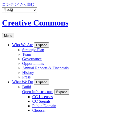
コンテンツへ進む
Creative Commons
Menu
Who We Are
Expand
Strategic Plan
Team
Governance
Opportunities
Annual Reports & Financials
History
Press
What We Do
Expand
Build
Open Infrastructure
Expand
CC Licenses
CC Signals
Public Domain
Chooser