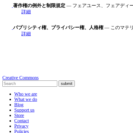
著作権の例外と制限規定
— フェアユース、フェアディ
詳細
パブリシティ権、プライバシー権、人格権
— このマテ
詳細
Creative Commons
submit
Who we are
What we do
Blog
Support us
Store
Contact
Privacy
Policies