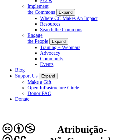
FAQs
Implement
the Commons
Expand
Where CC Makes An Impact
Resources
Search the Commons
Engage
the People
Expand
Training + Webinars
Advocacy
Community
Events
Blog
Support Us
Expand
Make a Gift
Open Infrastructure Circle
Donor FAQ
Donate
Atribuição-
CC