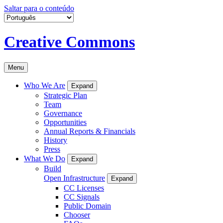
Saltar para o conteúdo
Creative Commons
Menu
Who We Are
Expand
Strategic Plan
Team
Governance
Opportunities
Annual Reports & Financials
History
Press
What We Do
Expand
Build
Open Infrastructure
Expand
CC Licenses
CC Signals
Public Domain
Chooser